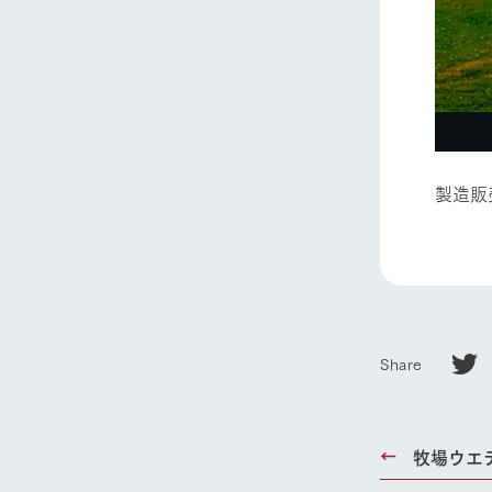
Ark館ヶ
わたしたち
1Pでわかる
農業の未来
企業情報
製造販
事業一覧
50周年ヒス
Share
牧場ウエ