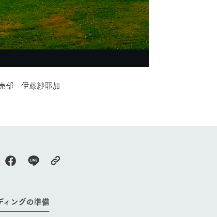
今日の牧場
育てる
森について
館ヶ森エリアについて
つくる
イベント
つなげる
の想い
牧場の楽しみ方
循環する
Ark館ヶ森
フラワーガーデン
に向けて
動物とふれあう
生産品を見
アクティビティ・体験
売部 伊藤紗耶加
レストラン
トリー映像
生産品一覧
ショップ／お買い物
館ヶ森高原豚
牧場マップ
生産品への想
周遊バスのご案内
Arkfarm Wed
営業時間・料金
アクセス
Arkfarm 
ペットをお連れのお客様へ
よくいただく質問
ディングの準備