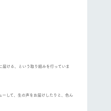
自然
ツリーハウスや各種体験教室など、楽しみな
がら学べる様々なアクティビティ
フラワーガーデン
牧場マップ
産の
牧場マップのダウンロード
ショップ/お買い物
に届ける、という取り組みを行っていま
、
ューして、生の声をお届けしたりと、色ん
ットをお連れの
お客様へ
お問い合わせ