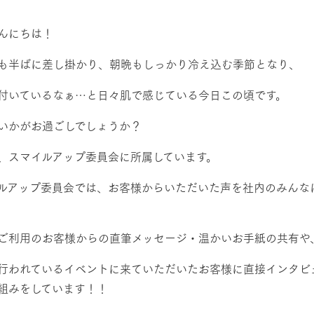
然環境の中、季節の移り変
触れて、感じて、学ぶ。館ヶ森の雄大な
う
なかで動物とふれあう
んにちは！
レストラン/BBQ
ショップ／お買い物
も半ばに差し掛かり、朝晩もしっかり冷え込む季節となり、
り尽くした料理人が腕を振
丹精込めて育てた生産品をはじめ、牧場
付いているなぁ…と日々肌で感じている今日この頃です。
タイルで提供
逸品を取り揃えた店舗
アクティビティ/体験
リー映像
いかがお過ごしでしょうか？
創業50周年を
、スマイルアップ委員会に所属しています。
でのあゆみをま
バスのご案内
作いたしまし
周遊バス
トが開きます）
ルアップ委員会では、お客様からいただいた声を社内のみんな
ご利用のお客様からの直筆メッセージ・温かいお手紙の共有や
行われているイベントに来ていただいたお客様に直接インタビ
よくあるご質問
団体のお客様へ
ペ
組みをしています！！