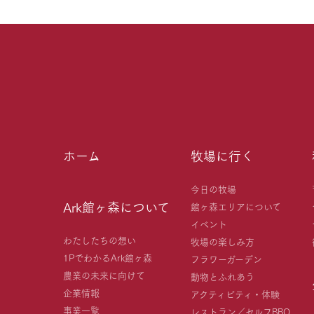
ホーム
牧場に行く
今日の牧場
Ark館ヶ森について
館ヶ森エリアについて
イベント
わたしたちの想い
牧場の楽しみ方
1PでわかるArk館ヶ森
フラワーガーデン
農業の未来に向けて
動物とふれあう
企業情報
アクティビティ・体験
事業一覧
レストラン／セルフBBQ