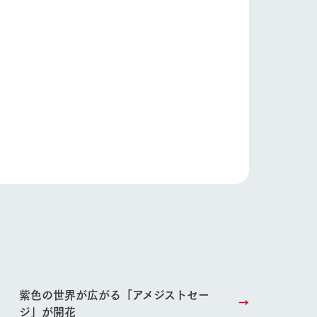
お問い合わせ・資料請求
生産品カタログ・資料DL
English (Google Translate)
る
い
ネットショップ
ding
Wedding
紫色の世界が広がる「アメジストセー
ジ」が開花