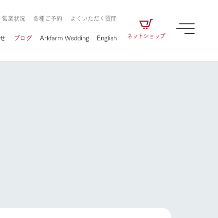
・営業状況
各種ご予約
よくいただく質問
ネットショップ
せ
ブログ
Arkfarm Wedding
English
牧場の楽しみ方
ェアの
牧場スタッフが季節ごとの楽しみ方やシーン
別の楽しみ方をナビゲート
に向けて
想い
企業情報
循環する
をはじめ、私たちが
届け、
の食品はすべて、「家
1972年から時代の変革とともに
この地で挑んできた
農業のために推進し
を描く
て食べさせられるも
歩んできたArk館ヶ森のヒストリ
循環型農業のかたち
の取り組みをご紹介
る」という一貫した
ーや会社概要など、株式会社ア
牧場の楽しみ方
で作られています。
ークにまつわる情報をご紹介し
アクティビティ／体験
ます。