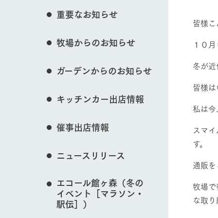
花のある美しい自
重要なお知らせ
わりを存分に味わ
皆様こ
営業時間・料金
イベント/フェア
牧場からのお知らせ
交通アクセス
レストラン
１０月
よくいただく質問
牧場の生産品を知
冬が近
ガーデンからのお知らせ
い、ビュッフェス
団体のお客様へ
動物とふれあう
50周年ヒスト
皆様は
周遊バス
ペットをお連れのお客様へ
キッチンカー出店情報
アークグループの
私は今
記念し、これま
お問い合わせ・資料請求
牧場内を巡る周遊
とめた映像を制
催事出店情報
牧場マップを見る
た。（動画サイ
スマイ
す。
ニュースリリース
通販を
エコール館ヶ森（冬の
牧場で
営業時間・料金
交通アクセス
イベント［マラソン・
な取り
駅伝］）