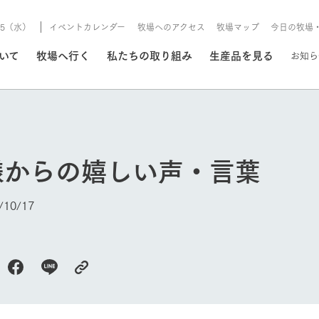
8/5（水）
イベントカレンダー
牧場へのアクセス
牧場マップ
今日の牧場
/8/5（水）
ついて
牧場へ行く
私たちの取り組み
生産品を見る
お知ら
いる情報
様からの嬉しい声・言葉
・営業案内
イベント/フェア
牧場の天気、ガーデンの開
10/17
Ark館ヶ森で開催しているイベント・フ
更新
情報やスケジュール
rk館ヶ森
わたしたちの想い
つくる
生産品一覧
農業の未来
つなげる
生産品への
トーリーから、
域の豊かな自然
生きることは食べること。「食
おいしさと安心を、
健やかで笑顔溢れる毎日のため
循環型農業
食を人々に
Ark館ヶ森
報
組みまで、関連
こだわりと、厳
はいのち」の理念に込められた
まっすぐにつくる
に、安全・安心で高品質なもの
持続可能な
未来への輪
族に安心し
げながら1Pで
元、愛情を込め
想いや、農業を未来につなぐた
だけをつくっています。
ている3つ
のだけを作
今日の牧場
紹介します。
めの使命をお伝えします。
します。
信念のもと
ーデン
動物とふれあう