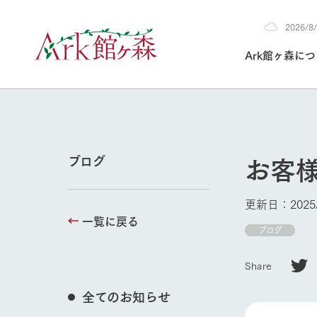
2026/
2026
Ark館ヶ森に
8/5
30°c
/
22°c
2026
(水)
Ark館ヶ森について
私たちの取り組み
生産品を見る
牧場へ行く
よく見られて
お客
ブログ
今日の牧場
本日の営業時間や
更新日：2025/
花状況などを毎日
一覧に戻る
1Pでわかる A
育てる
館ヶ森高原豚
ブログ
私たちの創業ス
環境を整え、
岩手県館ヶ森地
施設・体験情
Share
事業領域・取り
豊かな命を育む
の中、徹底した
トピックを取り上
しい衛生管理の
牧場トップ
わかりやすくご
て育てています。
全てのお知らせ
フラワーガ