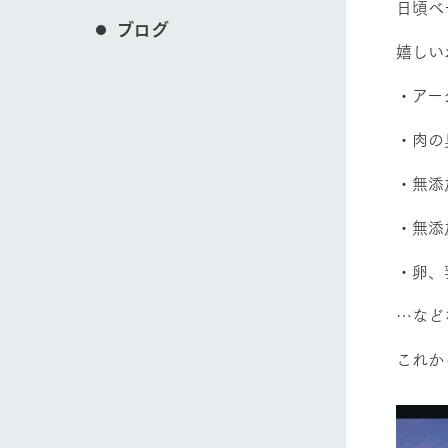
日頃ベ
ブログ
嬉しい
・アー
・肉の
・無添
・無添
・卵、
…など
これか