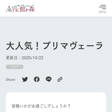
MENU
30°c
/
22°c
30°c
/
22°c
8/9
8/9
2026
2026
(日)
(日)
大人気！プリマヴェーラ
牧場へ行
よく見られている情報
く
ホーム
更新日：2025/10/22
今日の牧
イベン
牧場の楽
場・営業
ト/フェ
しみ方
Ark館ヶ森について
ブログ
案内
ア
牧場スタッフが
本日の営業時間
Ark館ヶ森で開
季節ごとの楽し
Share
牧場に行く
や牧場の天気、
催しているイベ
み方やシーン別
ガーデンの開花
ント・フェアの
の楽しみ方をナ
状況などを毎日
情報やスケジュ
ビゲート
更新
ール
私たちの取り組み
皆様いかがお過ごしでしょうか？
生産品を見る