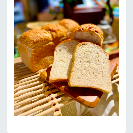
お問い合
牧場内を巡る周
わせ・資
遊バスのご案内
料請求
よくあるご質問
団体のお客様へ
個人情報取扱いについて
ペットをお連れの
お問い合わせ
お客様へ