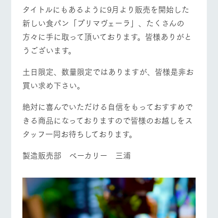
施設・体験情報
牧場トップ
今日の牧場
牧場の楽しみ方
タイトルにもあるように9月より販売を開始した
新しい食パン「プリマヴェーラ」、たくさんの
ArkFarm Wedding
フラワー
動物とふ
アクティ
ガーデン
れあう
ビティ／
方々に手に取って頂いております。皆様ありがと
体験
うございます。
花のある美しい
触れて、感じ
イベント/フェア
レストラン/BBQ
フラワーガーデン
ツリーハウスや
自然環境の中、
て、学ぶ。館ヶ
お知らせ
各種体験教室な
季節の移り変わ
森の雄大な自然
土日限定、数量限定ではありますが、皆様是非お
ど、楽しみなが
りを存分に味わ
なかで動物とふ
ブログ
買い求め下さい。
ら学べる様々な
う
れあう
アクティビティ
お問い合わせ・資料請求
動物とふれあう
アクティビティ/体験
ショップ/お買い物
絶対に喜んでいただける自信をもっておすすめで
営業時
生産品カタログ・資料DL
間・料金
レストラ
ショップ
牧場マッ
きる商品になっておりますので皆様のお越しをス
ン
／お買い
プ
交通アク
English (Google Translate)
タッフ一同お待ちしております。
物
セス
牧場の生産品を
牧場マップのダ
丹精込めて育て
知り尽くした料
ウンロード
よくいた
牧場マップを見る
周遊バス
製造販売部 ベーカリー 三浦
だく質問
た生産品をはじ
理人が腕を振
ネットショップ
め、牧場産の逸
い、ビュッフェ
団体のお
品を取り揃えた
スタイルで提供
客様へ
店舗
ペットを
お連れの
周遊バス
お客様へ
営業時間・料金
交通アクセス