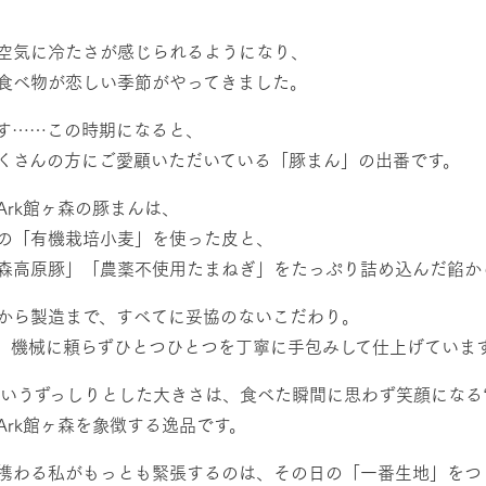
然環境の中、季節の移り変
触れて、感じて、学ぶ。館ヶ森の雄大な
う
なかで動物とふれあう
空気に冷たさが感じられるようになり、
食べ物が恋しい季節がやってきました。
レストラン/BBQ
ショップ／お買い物
す……この時期になると、
り尽くした料理人が腕を振
丹精込めて育てた生産品をはじめ、牧場
タイルで提供
逸品を取り揃えた店舗
くさんの方にご愛顧いただいている「豚まん」の出番です。
リー映像
アクティビティ/体験
Ark館ヶ森の豚まんは、
創業50周年を
の「有機栽培小麦」を使った皮と、
でのあゆみをま
バスのご案内
森高原豚」「農薬不使用たまねぎ」をたっぷり詰め込んだ餡か
作いたしまし
トが開きます）
周遊バス
から製造まで、すべてに妥協のないこだわり。
、機械に頼らずひとつひとつを丁寧に手包みして仕上げていま
gというずっしりとした大きさは、食べた瞬間に思わず笑顔になる
Ark館ヶ森を象徴する逸品です。
よくあるご質問
団体のお客様へ
ペ
携わる私がもっとも緊張するのは、その日の「一番生地」をつ