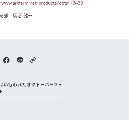
//www.arkfarm.net/products/detail/3438
Arkfarm Wed
営業時間・料金
アクセス
売部 橋沼 健一
Arkfarm 
ペットをお連れのお客様へ
よくいただく質問
っぱい行われたオクトーバーフェ
子