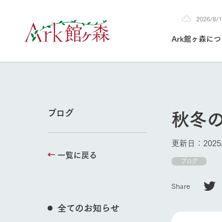
2026/8
2026
Ark館ヶ森に
8/10
30°c
/
22°c
2026
(月)
Ark館ヶ森について
私たちの取り組み
生産品を見る
牧場へ行く
よく見られて
秋冬の
ブログ
今日の牧場
本日の営業時間や
更新日：2025/
花状況などを毎日
一覧に戻る
1Pでわかる A
育てる
館ヶ森高原豚
ブログ
私たちの創業ス
環境を整え、
岩手県館ヶ森地
施設・体験情
Share
事業領域・取り
豊かな命を育む
の中、徹底した
トピックを取り上
しい衛生管理の
わかりやすくご
て育てています。
全てのお知らせ
牧場トップ
フラワーガ