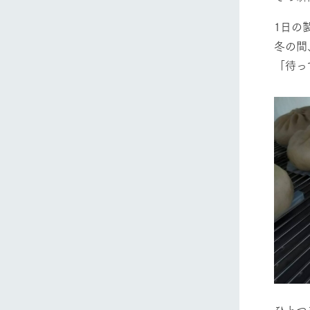
1日の
冬の間
「待っ
ひとつ