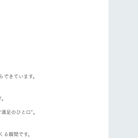
自然
ツリーハウスや各種体験教室など、楽しみな
がら学べる様々なアクティビティ
フラワーガーデン
牧場マップ
産の
牧場マップのダウンロード
ショップ/お買い物
らできています。
す。
“満足のひと口”。
ットをお連れの
お客様へ
お問い合わせ
くる瞬間です。