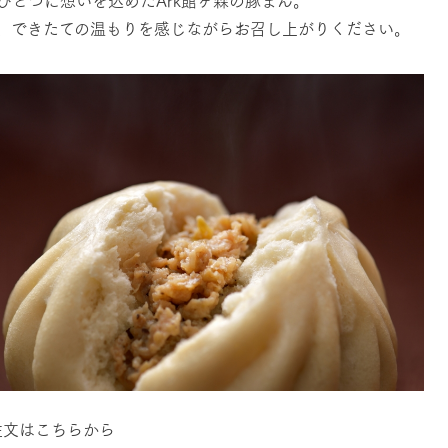
、できたての温もりを感じながらお召し上がりください。
牧場に行く
私たちの取
今日の牧場
育てる
森について
館ヶ森エリアについて
つくる
イベント
つなげる
の想い
牧場の楽しみ方
循環する
Ark館ヶ森
フラワーガーデン
に向けて
動物とふれあう
生産品を見
アクティビティ・体験
レストラン
トリー映像
生産品一覧
ショップ／お買い物
館ヶ森高原豚
牧場マップ
文はこちらから
生産品への想
周遊バスのご案内