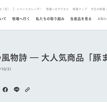
/10（月）
イベントカレンダー
牧場へのアクセス
牧場マップ
今日の牧場
/8/10（月）
ついて
牧場へ行く
私たちの取り組み
生産品を見る
お知ら
いる情報
風物詩 ― 大人気商品「豚
・営業案内
イベント/フェア
牧場の天気、ガーデンの開
10/31
Ark館ヶ森で開催しているイベント・フ
更新
情報やスケジュール
rk館ヶ森
わたしたちの想い
つくる
生産品一覧
農業の未来
つなげる
生産品への
トーリーから、
域の豊かな自然
生きることは食べること。「食
おいしさと安心を、
健やかで笑顔溢れる毎日のため
循環型農業
食を人々に
Ark館ヶ森
報
組みまで、関連
こだわりと、厳
はいのち」の理念に込められた
まっすぐにつくる
に、安全・安心で高品質なもの
持続可能な
未来への輪
族に安心し
げながら1Pで
元、愛情を込め
想いや、農業を未来につなぐた
だけをつくっています。
ている3つ
のだけを作
紹介します。
めの使命をお伝えします。
します。
信念のもと
今日の牧場
ーデン
動物とふれあう