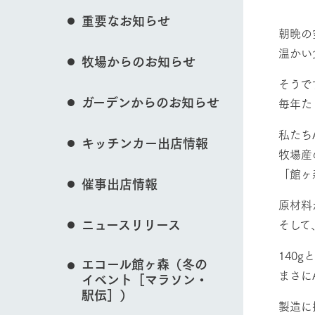
花のある美しい自
重要なお知らせ
わりを存分に味わ
朝晩の
営業時間・料金
温かい
イベント/フェア
牧場からのお知らせ
交通アクセス
レストラン
そうで
よくいただく質問
牧場の生産品を知
ガーデンからのお知らせ
い、ビュッフェス
毎年た
団体のお客様へ
50周年ヒスト
動物とふれあう
私たち
周遊バス
ペットをお連れのお客様へ
キッチンカー出店情報
アークグループの
牧場産
記念し、これま
お問い合わせ・資料請求
牧場内を巡る周遊
「館ヶ
とめた映像を制
催事出店情報
た。（動画サイ
牧場マップを見る
原材料
ニュースリリース
そして
140
エコール館ヶ森（冬の
まさに
イベント［マラソン・
営業時間・料金
交通アクセス
駅伝］）
製造に