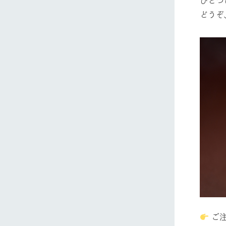
どうぞ
ホーム
Ark館ヶ
わたしたち
1Pでわかる
農業の未来
企業情報
事業一覧
50周年ヒス
ご注