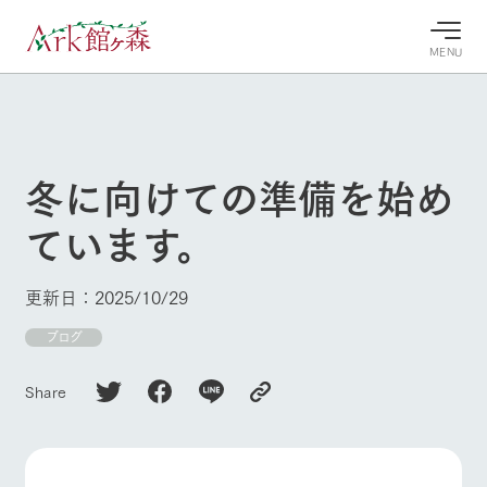
MENU
30°c
/
22°c
30°c
/
22°c
8/8
8/8
2026
2026
(土)
(土)
冬に向けての準備を始め
牧場へ行
よく見られている情報
ています。
く
ホーム
今日の牧
イベン
牧場の楽
場・営業
ト/フェ
しみ方
Ark館ヶ森について
更新日：2025/10/29
案内
ア
牧場スタッフが
本日の営業時間
Ark館ヶ森で開
ブログ
季節ごとの楽し
牧場に行く
や牧場の天気、
催しているイベ
み方やシーン別
ガーデンの開花
ント・フェアの
の楽しみ方をナ
Share
状況などを毎日
情報やスケジュ
ビゲート
更新
ール
私たちの取り組み
生産品を見る