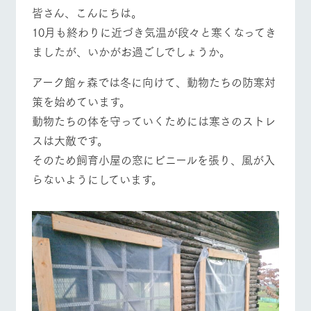
施設・体験情報
皆さん、こんにちは。
牧場トップ
今日の牧場
牧場の楽しみ方
10月も終わりに近づき気温が段々と寒くなってき
ArkFarm Wedding
フラワー
動物とふ
アクティ
ましたが、いかがお過ごしでしょうか。
ガーデン
れあう
ビティ／
体験
花のある美しい
触れて、感じ
アーク館ヶ森では冬に向けて、動物たちの防寒対
ツリーハウスや
自然環境の中、
て、学ぶ。館ヶ
お知らせ
各種体験教室な
策を始めています。
季節の移り変わ
森の雄大な自然
イベント/フェア
レストラン/BBQ
フラワーガーデン
ど、楽しみなが
りを存分に味わ
なかで動物とふ
ブログ
動物たちの体を守っていくためには寒さのストレ
ら学べる様々な
う
れあう
アクティビティ
スは大敵です。
お問い合わせ・資料請求
営業時
そのため飼育小屋の窓にビニールを張り、風が入
生産品カタログ・資料DL
間・料金
レストラ
ショップ
牧場マッ
動物とふれあう
アクティビティ/体験
ショップ/お買い物
らないようにしています。
ン
／お買い
プ
交通アク
English (Google Translate)
物
セス
牧場の生産品を
牧場マップのダ
丹精込めて育て
知り尽くした料
ウンロード
よくいた
だく質問
た生産品をはじ
理人が腕を振
ネットショップ
め、牧場産の逸
い、ビュッフェ
牧場マップを見る
周遊バス
団体のお
品を取り揃えた
スタイルで提供
客様へ
店舗
ペットを
お連れの
周遊バス
お客様へ