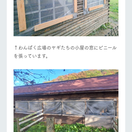
お問い合
牧場内を巡る周
わせ・資
営業時間・料金
交通アクセス
遊バスのご案内
料請求
個人情報取扱いについて
よくあるご質問
団体のお客様へ
ペットをお連れの
お問い合わせ
お客様へ
↑わんぱく広場のヤギたちの小屋の窓にビニール
を張っています。