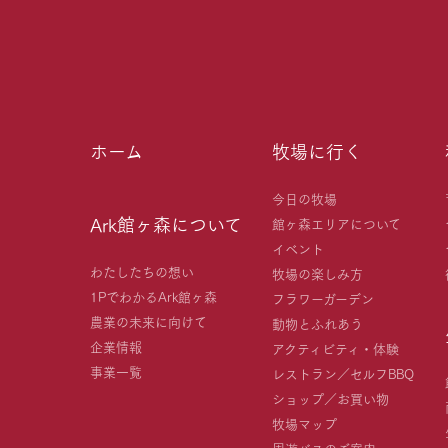
ホーム
牧場に行く
今日の牧場
Ark館ヶ森について
館ヶ森エリアについて
イベント
わたしたちの想い
牧場の楽しみ方
1PでわかるArk館ヶ森
フラワーガーデン
農業の未来に向けて
動物とふれあう
企業情報
アクティビティ・体験
事業一覧
レストラン／セルフBBQ
ショップ／お買い物
牧場マップ
周遊バスのご案内