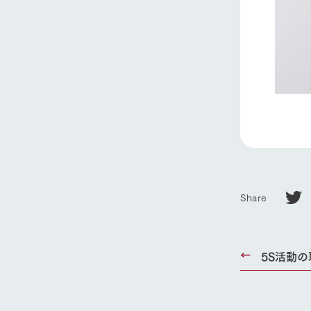
ホーム
Ark館ヶ
わたしたち
Share
1Pでわかる
農業の未来
企業情報
5S活動
事業一覧
50周年ヒス