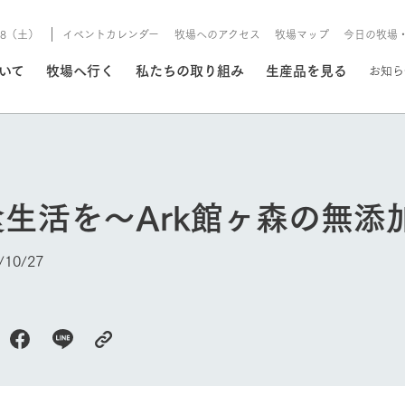
8/8（土）
イベントカレンダー
牧場へのアクセス
牧場マップ
今日の牧場
/8/8（土）
ついて
牧場へ行く
私たちの取り組み
生産品を見る
お知ら
いる情報
生活を～Ark館ヶ森の無添
・営業案内
イベント/フェア
牧場の天気、ガーデンの開
10/27
Ark館ヶ森で開催しているイベント・フ
更新
情報やスケジュール
rk館ヶ森
わたしたちの想い
つくる
生産品一覧
農業の未来
つなげる
生産品への
トーリーから、
域の豊かな自然
生きることは食べること。「食
おいしさと安心を、
健やかで笑顔溢れる毎日のため
循環型農業
食を人々に
Ark館ヶ森
今日の牧場
報
組みまで、関連
こだわりと、厳
はいのち」の理念に込められた
まっすぐにつくる
に、安全・安心で高品質なもの
持続可能な
未来への輪
族に安心し
げながら1Pで
元、愛情を込め
想いや、農業を未来につなぐた
だけをつくっています。
ている3つ
のだけを作
紹介します。
めの使命をお伝えします。
します。
信念のもと
ーデン
動物とふれあう