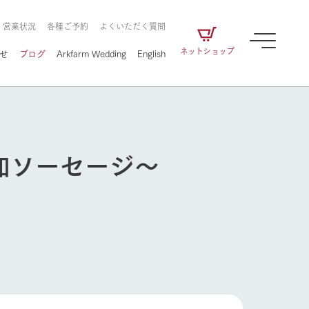
・営業状況
各種ご予約
よくいただく質問
ネットショップ
せ
ブログ
Arkfarm Wedding
English
加ソーセージ～
牧場の楽しみ方
ェアの
牧場スタッフが季節ごとの楽しみ方やシーン
別の楽しみ方をナビゲート
に向けて
想い
企業情報
循環する
をはじめ、私たちが
届け、
の食品はすべて、「家
1972年から時代の変革とともに
この地で挑んできた
牧場の楽しみ方
農業のために推進し
を描く
て食べさせられるも
歩んできたArk館ヶ森のヒストリ
循環型農業のかたち
の取り組みをご紹介
る」という一貫した
ーや会社概要など、株式会社ア
で作られています。
ークにまつわる情報をご紹介し
アクティビティ／体験
ます。