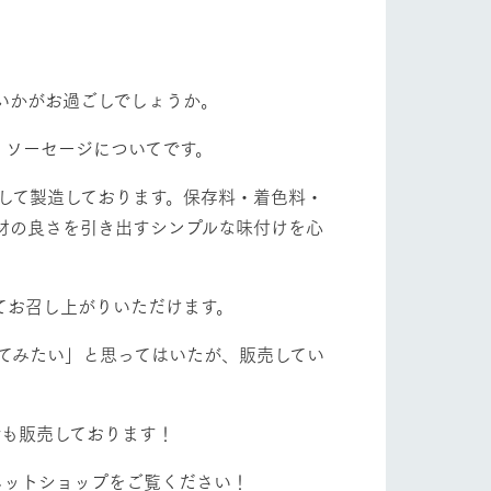
自然
ツリーハウスや各種体験教室など、楽しみな
フラワーガーデン
がら学べる様々なアクティビティ
牧場マップ
いかがお過ごしでしょうか。
産の
牧場マップのダウンロード
ショップ/お買い物
・ソーセージについてです。
用して製造しております。保存料・着色料・
材の良さを引き出すシンプルな味付けを心
てお召し上がりいただけます。
てみたい」と思ってはいたが、販売してい
ットをお連れの
お客様へ
お問い合わせ
でも販売しております！
ネットショップをご覧ください！