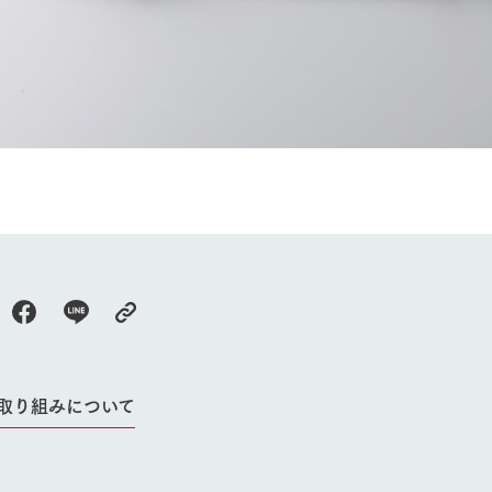
牧場に行く
私たちの取
今日の牧場
育てる
森について
館ヶ森エリアについて
つくる
イベント
つなげる
の想い
牧場の楽しみ方
循環する
Ark館ヶ森
フラワーガーデン
に向けて
動物とふれあう
生産品を見
アクティビティ・体験
の取り組みについて
レストラン
トリー映像
生産品一覧
ショップ／お買い物
館ヶ森高原豚
牧場マップ