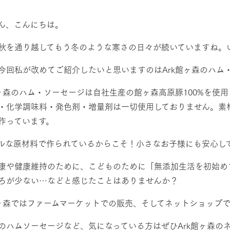
然環境の中、季節の移り変
触れて、感じて、学ぶ。館ヶ森の雄大な
レストラン/BBQ
う
なかで動物とふれあう
ん、こんにちは。
ショップ／お買い物
秋を通り越してもう冬のような寒さの日々が続いていますね。
り尽くした料理人が腕を振
丹精込めて育てた生産品をはじめ、牧場
アクティビティ/体験
今回私が改めてご紹介したいと思いますのはArk館ヶ森のハム
タイルで提供
逸品を取り揃えた店舗
リー映像
館ヶ森のハム・ソーセージは自社生産の館ヶ森高原豚100%を使
・化学調味料・発色剤・増量剤は一切使用しておりません。素
創業50周年を
でのあゆみをま
バスのご案内
周遊バス
作っています。
作いたしまし
トが開きます）
ルな原材料で作られているからこそ！小さなお子様にも安心し
康や健康維持のために、こどものために「無添加生活を初始め
ろが少ない…などと感じたことはありませんか？
よくあるご質問
団体のお客様へ
ペ
館ヶ森ではファームマーケットでの販売、そしてネットショップ
のハムソーセージなど、気になっている方はぜひArk館ヶ森の