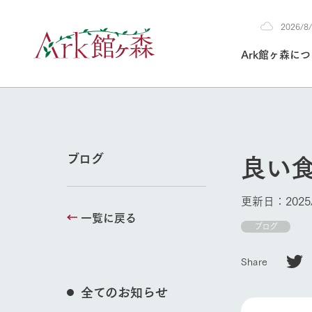
2026/
2026
Ark館ヶ森に
8/8
30°c
/
22°c
2026
(土)
Ark館ヶ森について
私たちの取り組み
生産品を見る
牧場へ行く
よく見られて
良い食
ブログ
今日の牧場
本日の営業時間や
更新日：2025/
花状況などを毎日
一覧に戻る
1Pでわかる A
育てる
館ヶ森高原豚
ブログ
私たちの創業ス
環境を整え、
岩手県館ヶ森地
牧場トップ
施設・体験情
Share
事業領域・取り
豊かな命を育む
の中、徹底した
トピックを取り上
しい衛生管理の
わかりやすくご
て育てています。
全てのお知らせ
フラワーガ