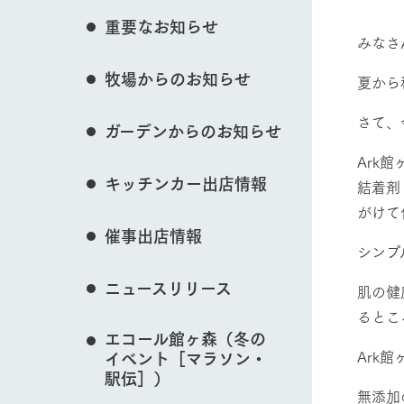
花のある美しい自
イベント/フェア
重要なお知らせ
わりを存分に味わ
みなさ
営業時間・料金
牧場からのお知らせ
交通アクセス
レストラン
夏から
よくいただく質問
牧場の生産品を知
動物とふれあう
さて、
ガーデンからのお知らせ
い、ビュッフェス
団体のお客様へ
50周年ヒスト
Ark
周遊バス
ペットをお連れのお客様へ
キッチンカー出店情報
結着剤
アークグループの
記念し、これま
お問い合わせ・資料請求
牧場内を巡る周遊
牧場マップを見る
がけて
とめた映像を制
催事出店情報
た。（動画サイ
シンプ
ニュースリリース
肌の健
るとこ
営業時間・料金
交通アクセス
エコール館ヶ森（冬の
Ark
イベント［マラソン・
駅伝］）
無添加