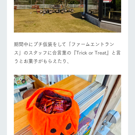
お問い合
牧場内を巡る周
わせ・資
遊バスのご案内
料請求
営業時間・料金
交通アクセス
個人情報取扱いについて
よくあるご質問
団体のお客様へ
ペットをお連れの
お問い合わせ
期間中にプチ仮装をして「ファームエントラン
お客様へ
ス」のスタッフに合言葉の『Trick or Treat』と言
うとお菓子がもらえたり、