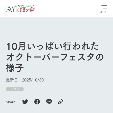
MENU
30°c
/
22°c
30°c
/
22°c
8/8
8/8
2026
2026
(土)
(土)
10月いっぱい行われた
牧場へ行
よく見られている情報
オクトーバーフェスタの
く
ホーム
今日の牧
イベン
牧場の楽
様子
場・営業
ト/フェ
しみ方
Ark館ヶ森について
案内
ア
牧場スタッフが
本日の営業時間
Ark館ヶ森で開
季節ごとの楽し
更新日：2025/10/30
牧場に行く
や牧場の天気、
催しているイベ
み方やシーン別
ガーデンの開花
ント・フェアの
の楽しみ方をナ
ブログ
状況などを毎日
情報やスケジュ
ビゲート
更新
ール
私たちの取り組み
Share
生産品を見る