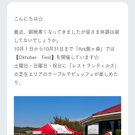
施設・体験情報
牧場トップ
今日の牧場
牧場の楽しみ方
ArkFarm Wedding
フラワー
動物とふ
アクティ
こんにちは☆
ガーデン
れあう
ビティ／
体験
最近、朝晩寒くなってきましたが皆さま体調は崩
花のある美しい
触れて、感じ
ツリーハウスや
自然環境の中、
て、学ぶ。館ヶ
してないでしょうか。
お知らせ
各種体験教室な
季節の移り変わ
森の雄大な自然
イベント/フェア
レストラン/BBQ
フラワーガーデン
10月１日から10月31日まで「Ark館ヶ森」では
ど、楽しみなが
りを存分に味わ
なかで動物とふ
ブログ
ら学べる様々な
う
れあう
【Oktober Fest】を開催しています☆
アクティビティ
お問い合わせ・資料請求
土曜日・日曜日・祝日に「レストランティルズ」
営業時
生産品カタログ・資料DL
間・料金
レストラ
ショップ
牧場マッ
の芝生エリアのテーブルでビュッフェが楽しめた
ン
／お買い
プ
動物とふれあう
アクティビティ/体験
ショップ/お買い物
交通アク
り、
English (Google Translate)
物
セス
牧場の生産品を
牧場マップのダ
丹精込めて育て
知り尽くした料
ウンロード
よくいた
だく質問
た生産品をはじ
理人が腕を振
ネットショップ
め、牧場産の逸
い、ビュッフェ
団体のお
品を取り揃えた
牧場マップを見る
周遊バス
スタイルで提供
客様へ
店舗
ペットを
お連れの
周遊バス
お客様へ