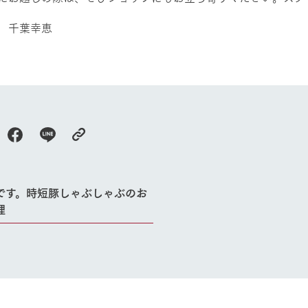
の想い
牧場の楽しみ方
循環する
 千葉幸恵
Ark館ヶ森
フラワーガーデン
に向けて
動物とふれあう
生産品を見
アクティビティ・体験
レストラン
トリー映像
生産品一覧
ショップ／お買い物
館ヶ森高原豚
牧場マップ
生産品への想
周遊バスのご案内
Arkfarm Wed
営業時間・料金
アクセス
です。時短豚しゃぶしゃぶのお
Arkfarm 
ペットをお連れのお客様へ
理
よくいただく質問