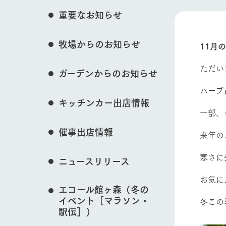
花のある美しい自
重要なお知らせ
わりを存分に味わ
イベント/フェア
営業時間・料金
牧場からのお知らせ
交通アクセス
レストラン
11月
よくいただく質問
牧場の生産品を知
ただい
ガーデンからのお知らせ
い、ビュッフェス
動物とふれあう
団体のお客様へ
50周年ヒスト
ハーブ
周遊バス
ペットをお連れのお客様へ
キッチンカー出店情報
アークグループの
一部、
記念し、これま
お問い合わせ・資料請求
牧場内を巡る周遊
とめた映像を制
牧場マップを見る
催事出店情報
た。（動画サイ
来年の
寒さに
ニュースリリース
お気に
エコール館ヶ森（冬の
営業時間・料金
交通アクセス
イベント［マラソン・
冬この
駅伝］）