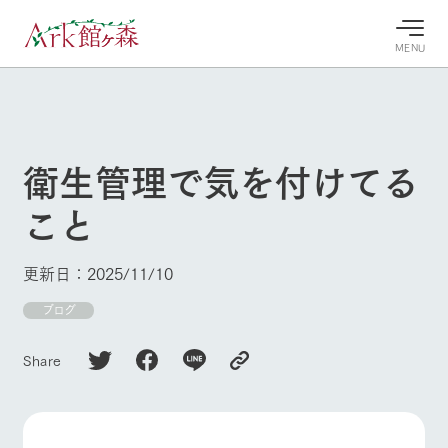
MENU
30°c
/
22°c
30°c
/
22°c
8/8
8/8
2026
2026
(土)
(土)
衛生管理で気を付けてる
牧場へ行
よく見られている情報
こと
く
ホーム
今日の牧
イベン
牧場の楽
場・営業
ト/フェ
しみ方
Ark館ヶ森について
更新日：2025/11/10
案内
ア
牧場スタッフが
本日の営業時間
Ark館ヶ森で開
ブログ
季節ごとの楽し
牧場に行く
や牧場の天気、
催しているイベ
み方やシーン別
ガーデンの開花
ント・フェアの
の楽しみ方をナ
Share
状況などを毎日
情報やスケジュ
ビゲート
更新
ール
私たちの取り組み
生産品を見る