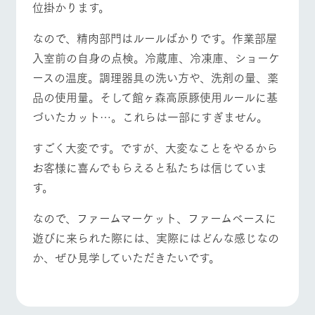
位掛かります。
お問い合
牧場内を巡る周
わせ・資
遊バスのご案内
料請求
よくあるご質問
団体のお客様へ
なので、精肉部門はルールばかりです。作業部屋
個人情報取扱いについて
入室前の自身の点検。冷蔵庫、冷凍庫、ショーケ
ペットをお連れの
お問い合わせ
お客様へ
ースの温度。調理器具の洗い方や、洗剤の量、薬
品の使用量。そして館ヶ森高原豚使用ルールに基
づいたカット…。これらは一部にすぎません。
すごく大変です。ですが、大変なことをやるから
お客様に喜んでもらえると私たちは信じていま
す。
なので、ファームマーケット、ファームベースに
遊びに来られた際には、実際にはどんな感じなの
か、ぜひ見学していただきたいです。