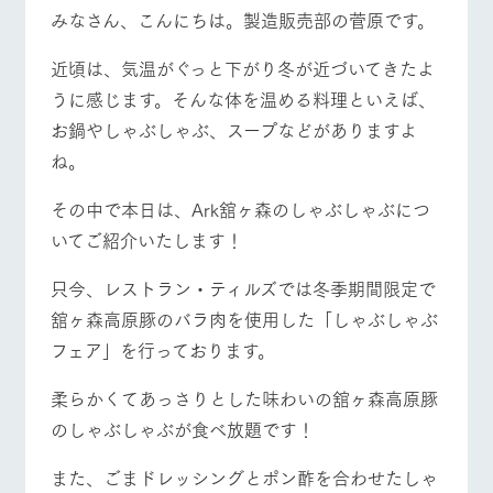
施設・体験情報
牧場トップ
今日の牧場
牧場の楽しみ方
みなさん、こんにちは。製造販売部の菅原です。
ArkFarm Wedding
フラワー
動物とふ
アクティ
近頃は、気温がぐっと下がり冬が近づいてきたよ
ガーデン
れあう
ビティ／
うに感じます。そんな体を温める料理といえば、
体験
花のある美しい
触れて、感じ
イベント/フェア
レストラン/BBQ
フラワーガーデン
お鍋やしゃぶしゃぶ、スープなどがありますよ
ツリーハウスや
自然環境の中、
て、学ぶ。館ヶ
お知らせ
各種体験教室な
ね。
季節の移り変わ
森の雄大な自然
ど、楽しみなが
りを存分に味わ
なかで動物とふ
ブログ
ら学べる様々な
う
れあう
その中で本日は、Ark舘ヶ森のしゃぶしゃぶにつ
アクティビティ
お問い合わせ・資料請求
動物とふれあう
アクティビティ/体験
ショップ/お買い物
いてご紹介いたします！
営業時
生産品カタログ・資料DL
間・料金
レストラ
ショップ
牧場マッ
ン
／お買い
プ
只今、レストラン・ティルズでは冬季期間限定で
交通アク
English (Google Translate)
物
セス
舘ヶ森高原豚のバラ肉を使用した「しゃぶしゃぶ
牧場の生産品を
牧場マップのダ
丹精込めて育て
知り尽くした料
ウンロード
よくいた
フェア」を行っております。
牧場マップを見る
周遊バス
だく質問
た生産品をはじ
理人が腕を振
ネットショップ
め、牧場産の逸
い、ビュッフェ
団体のお
柔らかくてあっさりとした味わいの舘ヶ森高原豚
品を取り揃えた
スタイルで提供
客様へ
店舗
のしゃぶしゃぶが食べ放題です！
ペットを
お連れの
周遊バス
お客様へ
また、ごまドレッシングとポン酢を合わせたしゃ