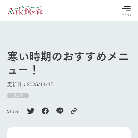
MENU
30°c
/
22°c
30°c
/
22°c
8/10
8/10
2026
2026
(月)
(月)
寒い時期のおすすめメニ
牧場へ行
よく見られている情報
ュー！
く
ホーム
今日の牧
イベン
牧場の楽
場・営業
ト/フェ
しみ方
Ark館ヶ森について
更新日：2025/11/15
案内
ア
牧場スタッフが
本日の営業時間
Ark館ヶ森で開
ブログ
季節ごとの楽し
牧場に行く
や牧場の天気、
催しているイベ
み方やシーン別
ガーデンの開花
ント・フェアの
の楽しみ方をナ
Share
状況などを毎日
情報やスケジュ
ビゲート
更新
ール
私たちの取り組み
生産品を見る