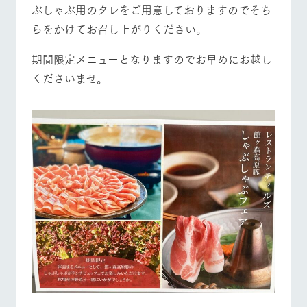
営業時間・料金
交通アクセス
お問い合
ぶしゃぶ用のタレをご用意しておりますのでそち
牧場内を巡る周
わせ・資
遊バスのご案内
らをかけてお召し上がりください。
料請求
よくあるご質問
団体のお客様へ
個人情報取扱いについて
期間限定メニューとなりますのでお早めにお越し
ペットをお連れの
お問い合わせ
お客様へ
くださいませ。