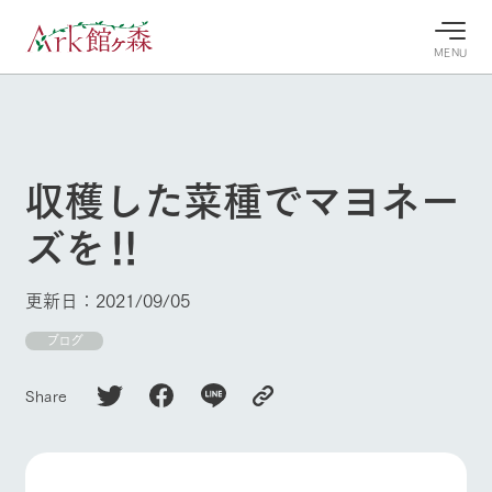
MENU
30°c
/
22°c
30°c
/
22°c
8/10
8/10
2026
2026
(月)
(月)
収穫した菜種でマヨネー
牧場へ行
よく見られている情報
ズを‼
く
ホーム
今日の牧
イベン
牧場の楽
場・営業
ト/フェ
しみ方
Ark館ヶ森について
更新日：2021/09/05
案内
ア
牧場スタッフが
本日の営業時間
Ark館ヶ森で開
ブログ
季節ごとの楽し
牧場に行く
や牧場の天気、
催しているイベ
み方やシーン別
ガーデンの開花
ント・フェアの
の楽しみ方をナ
Share
状況などを毎日
情報やスケジュ
ビゲート
更新
ール
私たちの取り組み
生産品を見る