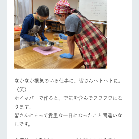
営業時間・料金
交通アクセス
お問い合
牧場内を巡る周
わせ・資
遊バスのご案内
料請求
よくあるご質問
団体のお客様へ
個人情報取扱いについて
ペットをお連れの
お問い合わせ
お客様へ
なかなか根気のいる仕事に、皆さんヘトヘトに。
（笑）
ホイッパーで作ると、空気を含んでフワフワにな
ります。
皆さんにとって貴重な一日になったこと間違いな
しです。