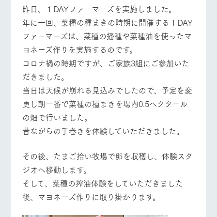
施設・体験情報
牧場トップ
今日の牧場
牧場の楽しみ方
昨日、１DAYファーマーズを実施しました。
年に一回、菜種の種まきの時期に開催する１DAY
ArkFarm Wedding
フラワー
動物とふ
アクティ
ファーマーズは、菜種の播種や菜種油を使ったマ
ガーデン
れあう
ビティ／
体験
ヨネーズ作りを実施するのです。
花のある美しい
触れて、感じ
イベント/フェア
レストラン/BBQ
フラワーガーデン
ツリーハウスや
自然環境の中、
て、学ぶ。館ヶ
コロナ禍の時期ですが、ご家族3組にご参加いた
お知らせ
各種体験教室な
季節の移り変わ
森の雄大な自然
だきました。
ど、楽しみなが
りを存分に味わ
なかで動物とふ
ブログ
ら学べる様々な
う
れあう
当日は天候が崩れる見込みでしたので、予定を変
アクティビティ
お問い合わせ・資料請求
更し朝一番で菜種の種まきを場内0.5へクタール
動物とふれあう
アクティビティ/体験
ショップ/お買い物
営業時
生産品カタログ・資料DL
間・料金
の畑で行いました。
レストラ
ショップ
牧場マッ
ン
／お買い
プ
昔ながらの手巻きを体験していただきました。
交通アク
English (Google Translate)
物
セス
牧場の生産品を
牧場マップのダ
丹精込めて育て
知り尽くした料
ウンロード
よくいた
その後、たまご拾い牧場で卵を収穫し、体験スタ
だく質問
た生産品をはじ
牧場マップを見る
周遊バス
理人が腕を振
ネットショップ
め、牧場産の逸
い、ビュッフェ
ジオへ移動します。
団体のお
品を取り揃えた
スタイルで提供
客様へ
そして、菜種の搾油体験をしていただきました
店舗
ペットを
後、マヨネーズ作りに取り掛かります。
お連れの
周遊バス
お客様へ