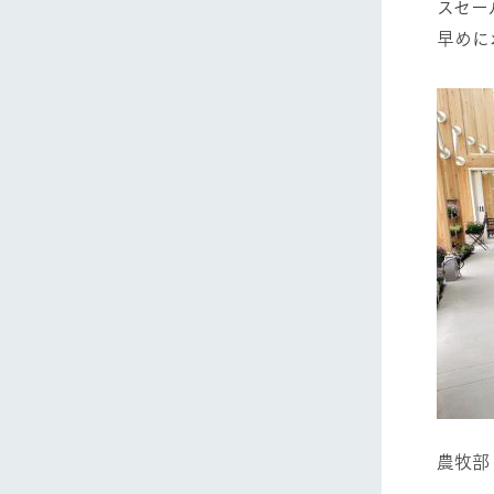
スセー
早めに
ホーム
Ark館ヶ
わたしたち
1Pでわかる
農業の未来
企業情報
事業一覧
50周年ヒス
農牧部