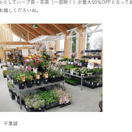
ルとしてハーブ苗・花苗（一部除く）が最大50％OFFとなっ
お越しくださいね。
牧場に行く
私たちの取
今日の牧場
育てる
森について
館ヶ森エリアについて
つくる
イベント
つなげる
の想い
牧場の楽しみ方
循環する
Ark館ヶ森
フラワーガーデン
に向けて
動物とふれあう
生産品を見
アクティビティ・体験
レストラン
トリー映像
生産品一覧
ショップ／お買い物
館ヶ森高原豚
牧場マップ
生産品への想
周遊バスのご案内
Arkfarm Wed
 千葉誠
営業時間・料金
アクセス