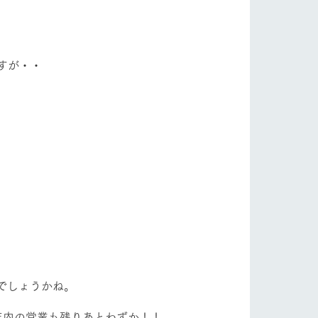
自然
ツリーハウスや各種体験教室など、楽しみな
がら学べる様々なアクティビティ
フラワーガーデン
牧場マップ
すが・・
産の
牧場マップのダウンロード
ショップ/お買い物
でしょうかね。
ットをお連れの
お客様へ
お問い合わせ
年内の営業も残りあとわずか！！