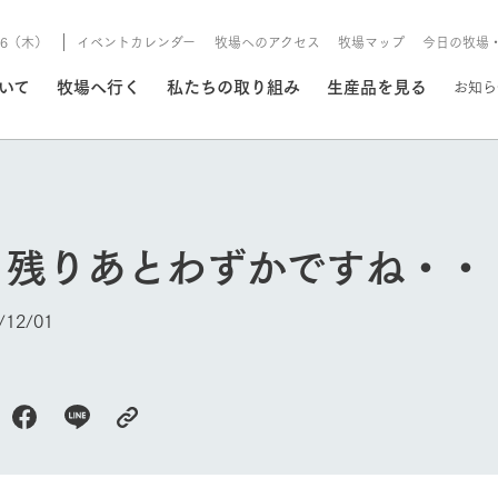
8/6（木）
イベントカレンダー
牧場へのアクセス
牧場マップ
今日の牧場
/8/6（木）
ついて
牧場へ行く
私たちの取り組み
生産品を見る
お知ら
いる情報
も残りあとわずかですね・・
・営業案内
イベント/フェア
牧場の天気、ガーデンの開
12/01
Ark館ヶ森で開催しているイベント・フ
更新
情報やスケジュール
rk館ヶ森
わたしたちの想い
つくる
生産品一覧
農業の未来
つなげる
生産品への
トーリーから、
域の豊かな自然
生きることは食べること。「食
おいしさと安心を、
健やかで笑顔溢れる毎日のため
循環型農業
食を人々に
Ark館ヶ森
報
組みまで、関連
こだわりと、厳
はいのち」の理念に込められた
まっすぐにつくる
に、安全・安心で高品質なもの
持続可能な
未来への輪
族に安心し
げながら1Pで
元、愛情を込め
想いや、農業を未来につなぐた
だけをつくっています。
ている3つ
のだけを作
紹介します。
めの使命をお伝えします。
します。
信念のもと
今日の牧場
ーデン
動物とふれあう