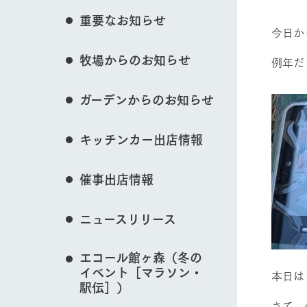
花のある美しい自
重要なお知らせ
わりを存分に味わ
今日か
営業時間・料金
イベント/フェア
牧場からのお知らせ
交通アクセス
レストラン
例年だ
よくいただく質問
牧場の生産品を知
ガーデンからのお知らせ
い、ビュッフェス
団体のお客様へ
50周年ヒスト
動物とふれあう
周遊バス
ペットをお連れのお客様へ
キッチンカー出店情報
アークグループの
記念し、これま
お問い合わせ・資料請求
牧場内を巡る周遊
とめた映像を制
催事出店情報
た。（動画サイ
牧場マップを見る
ニュースリリース
エコール館ヶ森（冬の
イベント［マラソン・
本日は
営業時間・料金
交通アクセス
駅伝］）
さて、