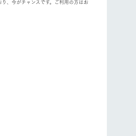
ており、今がチャンスです。ご利用の方はお
り組み
お知らせ
ブログ
お問い合わせ・資料請求
生産品カタログ・資料DL
English (Google Translate)
る
い
ネットショップ
ding