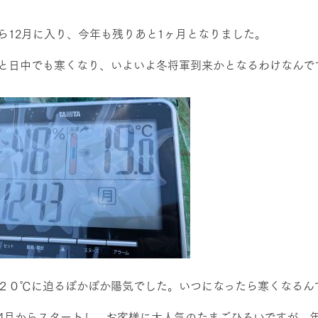
然環境の中、季節の移り変
触れて、感じて、学ぶ。館ヶ森の雄大な
う
なかで動物とふれあう
ら12月に入り、今年も残りあと1ヶ月となりました。
レストラン/BBQ
ショップ／お買い物
と日中でも寒くなり、いよいよ冬将軍到来かとなるわけなんで
り尽くした料理人が腕を振
丹精込めて育てた生産品をはじめ、牧場
タイルで提供
逸品を取り揃えた店舗
リー映像
アクティビティ/体験
創業50周年を
でのあゆみをま
バスのご案内
作いたしまし
トが開きます）
周遊バス
２０℃に迫るぽかぽか陽気でした。いつになったら寒くなるん
よくあるご質問
団体のお客様へ
ペ
4月からスタートし、お客様に大人気のたまごひろいですが、