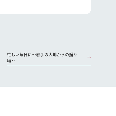
Wedding
忙しい毎日に〜岩手の大地からの贈り
物〜