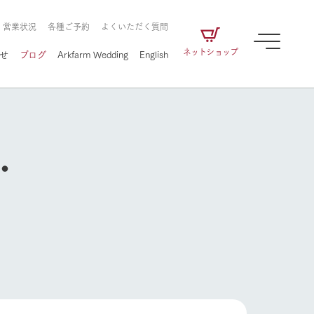
・営業状況
各種ご予約
よくいただく質問
ネットショップ
せ
ブログ
Arkfarm Wedding
English
・
牧場の楽しみ方
ェアの
牧場スタッフが季節ごとの楽しみ方やシーン
別の楽しみ方をナビゲート
に向けて
想い
企業情報
循環する
をはじめ、私たちが
届け、
の食品はすべて、「家
1972年から時代の変革とともに
この地で挑んできた
農業のために推進し
を描く
て食べさせられるも
歩んできたArk館ヶ森のヒストリ
循環型農業のかたち
の取り組みをご紹介
る」という一貫した
ーや会社概要など、株式会社ア
で作られています。
ークにまつわる情報をご紹介し
牧場の楽しみ方
アクティビティ／体験
ます。