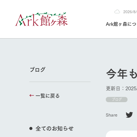
2026/
2026
Ark館ヶ森に
8/6
30°c
/
22°c
2026
(木)
Ark館ヶ森について
私たちの取り組み
生産品を見る
牧場へ行く
よく見られて
今年
ブログ
今日の牧場
本日の営業時間や
更新日：2025/
花状況などを毎日
一覧に戻る
1Pでわかる A
育てる
館ヶ森高原豚
ブログ
私たちの創業ス
環境を整え、
岩手県館ヶ森地
施設・体験情
Share
事業領域・取り
豊かな命を育む
の中、徹底した
トピックを取り上
しい衛生管理の
わかりやすくご
て育てています。
牧場トップ
全てのお知らせ
フラワーガ