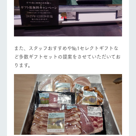
お問い合
牧場内を巡る周
わせ・資
遊バスのご案内
料請求
営業時間・料金
交通アクセス
個人情報取扱いについて
よくあるご質問
団体のお客様へ
ペットをお連れの
また、スタッフおすすめや№1セレクトギフトな
お問い合わせ
お客様へ
ど多数ギフトセットの提案をさせていただいてお
ります。