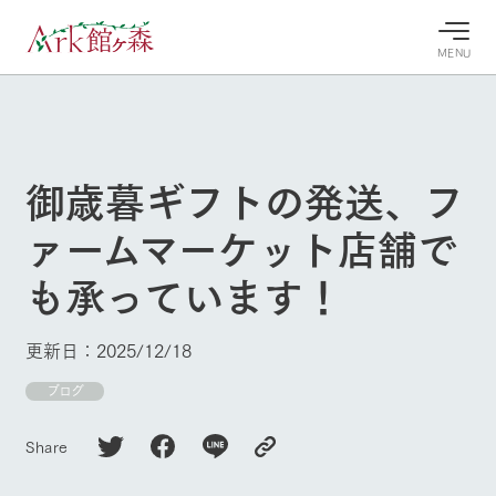
MENU
30°c
/
22°c
30°c
/
22°c
8/10
8/10
2026
2026
(月)
(月)
御歳暮ギフトの発送、フ
牧場へ行
よく見られている情報
ァームマーケット店舗で
く
ホーム
今日の牧
イベン
牧場の楽
も承っています！
場・営業
ト/フェ
しみ方
Ark館ヶ森について
案内
ア
牧場スタッフが
本日の営業時間
Ark館ヶ森で開
季節ごとの楽し
更新日：2025/12/18
牧場に行く
や牧場の天気、
催しているイベ
み方やシーン別
ガーデンの開花
ント・フェアの
の楽しみ方をナ
ブログ
状況などを毎日
情報やスケジュ
ビゲート
更新
ール
私たちの取り組み
Share
生産品を見る