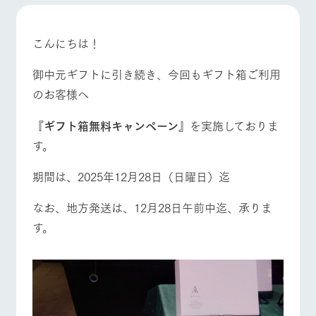
施設・体験情報
ArkFarm Wedding
フラワー
動物とふ
アクティ
こんにちは！
ガーデン
れあう
ビティ／
牧場トップ
今日の牧場
牧場の楽しみ方
体験
御中元ギフトに引き続き、今回もギフト箱ご利用
花のある美しい
触れて、感じ
ツリーハウスや
自然環境の中、
て、学ぶ。館ヶ
のお客様へ
お知らせ
各種体験教室な
季節の移り変わ
森の雄大な自然
ど、楽しみなが
りを存分に味わ
なかで動物とふ
ブログ
『ギフト箱無料キャンペーン』
を実施しておりま
イベント/フェア
レストラン/BBQ
フラワーガーデン
ら学べる様々な
う
れあう
アクティビティ
お問い合わせ・資料請求
す。
営業時
生産品カタログ・資料DL
間・料金
レストラ
ショップ
牧場マッ
期間は、2025年12月28日（日曜日）迄
ン
／お買い
プ
交通アク
English (Google Translate)
物
動物とふれあう
アクティビティ/体験
ショップ/お買い物
セス
なお、地方発送は、12月28日午前中迄、承りま
牧場の生産品を
牧場マップのダ
丹精込めて育て
知り尽くした料
ウンロード
よくいた
す。
だく質問
た生産品をはじ
理人が腕を振
ネットショップ
め、牧場産の逸
い、ビュッフェ
団体のお
品を取り揃えた
スタイルで提供
客様へ
店舗
牧場マップを見る
周遊バス
ペットを
お連れの
周遊バス
お客様へ