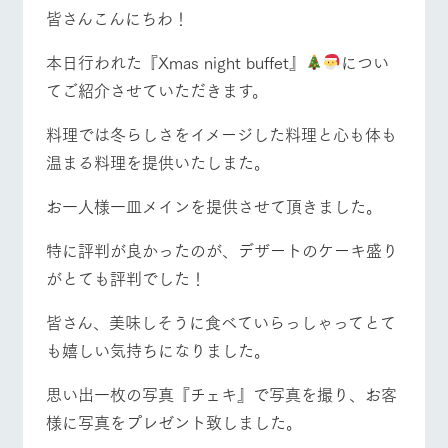
施設・体験情報
牧場トップ
今日の牧場
牧場の楽しみ方
皆さんこんにちわ！
ArkFarm Wedding
フラワー
動物とふ
アクティ
本日行われた『Xmas night buffet』
につい
ガーデン
れあう
ビティ／
てご紹介させていただきます。
体験
花のある美しい
触れて、感じ
イベント/フェア
レストラン/BBQ
フラワーガーデン
ツリーハウスや
自然環境の中、
て、学ぶ。館ヶ
料理では冬らしさをイメージした料理と心も体も
お知らせ
各種体験教室な
季節の移り変わ
森の雄大な自然
温まる料理を提供いたしまた。
ど、楽しみなが
りを存分に味わ
なかで動物とふ
ブログ
ら学べる様々な
う
れあう
アクティビティ
お問い合わせ・資料請求
お一人様一皿メインを提供させて頂きました。
動物とふれあう
アクティビティ/体験
ショップ/お買い物
営業時
生産品カタログ・資料DL
間・料金
レストラ
ショップ
牧場マッ
特に評判が良かったのが、デザートのケーキ盛り
ン
／お買い
プ
交通アク
English (Google Translate)
物
がとても評判でした！
セス
牧場の生産品を
牧場マップのダ
丹精込めて育て
知り尽くした料
ウンロード
よくいた
皆さん、美味しそうに食べていらっしゃってとて
牧場マップを見る
周遊バス
だく質問
た生産品をはじ
理人が腕を振
ネットショップ
め、牧場産の逸
い、ビュッフェ
も嬉しい気持ちになりました。
団体のお
品を取り揃えた
スタイルで提供
客様へ
店舗
思い出一枚の写真『チェキ』で写真を撮り、お客
ペットを
お連れの
様に写真をプレゼント致しました。
周遊バス
お客様へ