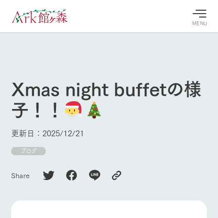
MENU
30°c
/
22°c
30°c
/
22°c
8/7
8/7
2026
2026
(金)
(金)
Xmas night buffetの様
牧場へ行
よく見られている情報
子！！
く
ホーム
今日の牧
イベン
牧場の楽
場・営業
ト/フェ
しみ方
Ark館ヶ森について
更新日：2025/12/21
案内
ア
牧場スタッフが
本日の営業時間
Ark館ヶ森で開
ブログ
季節ごとの楽し
牧場に行く
や牧場の天気、
催しているイベ
み方やシーン別
ガーデンの開花
ント・フェアの
の楽しみ方をナ
Share
状況などを毎日
情報やスケジュ
ビゲート
更新
ール
私たちの取り組み
生産品を見る