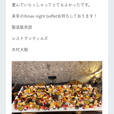
営業時間・料金
交通アクセス
お問い合
喜んでいらっしゃってとてもよかったです。
牧場内を巡る周
わせ・資
遊バスのご案内
料請求
よくあるご質問
団体のお客様へ
来年のXmas night buffetお待ちしております！
個人情報取扱いについて
ペットをお連れの
お問い合わせ
製造販売部
お客様へ
レストランティルズ
木村大樹