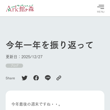
MENU
30°c
/
22°c
30°c
/
22°c
8/9
8/9
2026
2026
(日)
(日)
今年一年を振り返って
牧場へ行
よく見られている情報
く
ホーム
更新日：2025/12/27
今日の牧
イベン
牧場の楽
場・営業
ト/フェ
しみ方
Ark館ヶ森について
ブログ
案内
ア
牧場スタッフが
本日の営業時間
Ark館ヶ森で開
季節ごとの楽し
Share
牧場に行く
や牧場の天気、
催しているイベ
み方やシーン別
ガーデンの開花
ント・フェアの
の楽しみ方をナ
状況などを毎日
情報やスケジュ
ビゲート
更新
ール
私たちの取り組み
今年最後の週末ですね・・。
生産品を見る