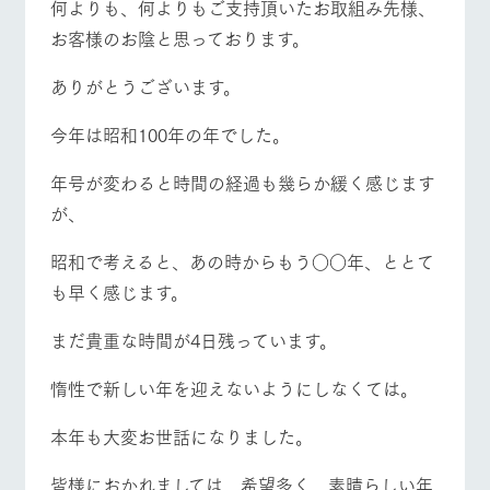
何よりも、何よりもご支持頂いたお取組み先様、
お問い合
営業時間・料金
交通アクセス
牧場内を巡る周
わせ・資
お客様のお陰と思っております。
遊バスのご案内
料請求
よくあるご質問
団体のお客様へ
個人情報取扱いについて
ありがとうございます。
ペットをお連れの
お問い合わせ
お客様へ
今年は昭和100年の年でした。
年号が変わると時間の経過も幾らか緩く感じます
が、
昭和で考えると、あの時からもう○○年、ととて
も早く感じます。
まだ貴重な時間が4日残っています。
惰性で新しい年を迎えないようにしなくては。
本年も大変お世話になりました。
皆様におかれましては、希望多く、素晴らしい年