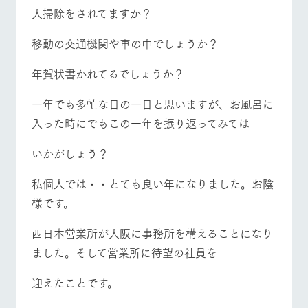
施設・体験情報
大掃除をされてますか？
牧場トップ
今日の牧場
牧場の楽しみ方
ArkFarm Wedding
フラワー
動物とふ
アクティ
移動の交通機関や車の中でしょうか？
ガーデン
れあう
ビティ／
体験
年賀状書かれてるでしょうか？
花のある美しい
触れて、感じ
イベント/フェア
レストラン/BBQ
フラワーガーデン
ツリーハウスや
自然環境の中、
て、学ぶ。館ヶ
お知らせ
各種体験教室な
季節の移り変わ
森の雄大な自然
一年でも多忙な日の一日と思いますが、お風呂に
ど、楽しみなが
りを存分に味わ
なかで動物とふ
ブログ
入った時にでもこの一年を振り返ってみては
ら学べる様々な
う
れあう
アクティビティ
お問い合わせ・資料請求
いかがしょう？
営業時
動物とふれあう
アクティビティ/体験
ショップ/お買い物
生産品カタログ・資料DL
間・料金
レストラ
ショップ
牧場マッ
ン
／お買い
プ
私個人では・・とても良い年になりました。お陰
交通アク
English (Google Translate)
物
セス
様です。
牧場の生産品を
牧場マップのダ
丹精込めて育て
知り尽くした料
ウンロード
よくいた
だく質問
た生産品をはじ
理人が腕を振
牧場マップを見る
周遊バス
西日本営業所が大阪に事務所を構えることになり
ネットショップ
め、牧場産の逸
い、ビュッフェ
団体のお
品を取り揃えた
ました。そして営業所に待望の社員を
スタイルで提供
客様へ
店舗
ペットを
迎えたことです。
お連れの
周遊バス
お客様へ