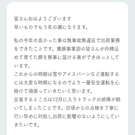
施設・体験情報
牧場トップ
今日の牧場
牧場の楽しみ方
ArkFarm Wedding
フラワー
動物とふ
アクティ
皆さんおはようございます
ガーデン
れあう
ビティ／
早いものでもう年の瀬になります。
体験
イベント/フェア
レストラン/BBQ
フラワーガーデン
花のある美しい
触れて、感じ
ツリーハウスや
自然環境の中、
て、学ぶ。館ヶ
私の今年の良かった事は無事故無違反で出荷業務
お知らせ
各種体験教室な
季節の移り変わ
森の雄大な自然
をできたことです。養豚事業部の皆さんが丹精込
ど、楽しみなが
りを存分に味わ
なかで動物とふ
ブログ
ら学べる様々な
う
れあう
めて育てた豚を無事に届ける事ができほっとして
アクティビティ
お問い合わせ・資料請求
動物とふれあう
アクティビティ/体験
ショップ/お買い物
います。
営業時
生産品カタログ・資料DL
間・料金
レストラ
ショップ
牧場マッ
これからの時期は雪やアイスバーンなど運転する
ン
／お買い
プ
交通アク
には大変な時期になるのでより一層安全運転を心
English (Google Translate)
物
セス
牧場の生産品を
牧場マップのダ
掛けて頑張っていきたいと思います。
丹精込めて育て
知り尽くした料
ウンロード
よくいた
牧場マップを見る
周遊バス
反省するところは12月に入りトラックの故障が続
だく質問
た生産品をはじ
理人が腕を振
ネットショップ
め、牧場産の逸
い、ビュッフェ
いてしまったことです。日頃からの点検を丁寧に
団体のお
品を取り揃えた
スタイルで提供
客様へ
店舗
行い早めに対処し出荷に影響のないようにしてい
ペットを
きたいです。
お連れの
周遊バス
お客様へ
営業時間・料金
交通アクセス