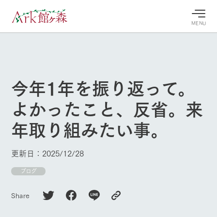
MENU
30°c
/
22°c
30°c
/
22°c
8/9
8/9
2026
2026
(日)
(日)
今年1年を振り返って。
牧場へ行
よく見られている情報
よかったこと、反省。来
く
ホーム
今日の牧
イベン
牧場の楽
年取り組みたい事。
場・営業
ト/フェ
しみ方
Ark館ヶ森について
案内
ア
牧場スタッフが
本日の営業時間
Ark館ヶ森で開
季節ごとの楽し
更新日：2025/12/28
牧場に行く
や牧場の天気、
催しているイベ
み方やシーン別
ガーデンの開花
ント・フェアの
の楽しみ方をナ
ブログ
状況などを毎日
情報やスケジュ
ビゲート
更新
ール
私たちの取り組み
Share
生産品を見る