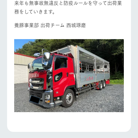
来年も無事故無違反と防疫ルールを守って出荷業
お問い合
牧場内を巡る周
わせ・資
務をしていきます。
遊バスのご案内
料請求
よくあるご質問
団体のお客様へ
個人情報取扱いについて
養豚事業部 出荷チーム 西城琢磨
ペットをお連れの
お問い合わせ
お客様へ