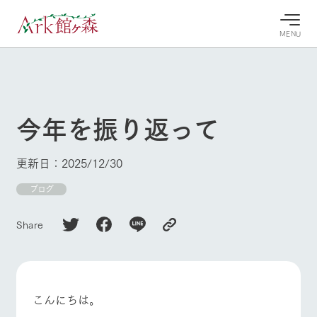
MENU
30°c
/
22°c
30°c
/
22°c
8/8
8/8
2026
2026
(土)
(土)
今年を振り返って
牧場へ行
よく見られている情報
く
ホーム
更新日：2025/12/30
今日の牧
イベン
牧場の楽
場・営業
ト/フェ
しみ方
Ark館ヶ森について
ブログ
案内
ア
牧場スタッフが
本日の営業時間
Ark館ヶ森で開
季節ごとの楽し
Share
牧場に行く
や牧場の天気、
催しているイベ
み方やシーン別
ガーデンの開花
ント・フェアの
の楽しみ方をナ
状況などを毎日
情報やスケジュ
ビゲート
更新
ール
私たちの取り組み
こんにちは。
生産品を見る