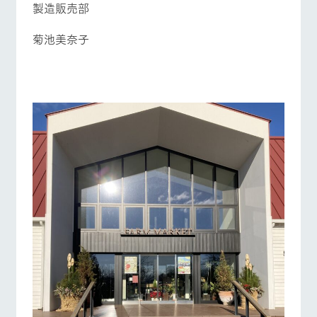
営業時間・料金
交通アクセス
製造販売部
お問い合
牧場内を巡る周
わせ・資
遊バスのご案内
料請求
よくあるご質問
団体のお客様へ
菊池美奈子
個人情報取扱いについて
ペットをお連れの
お問い合わせ
お客様へ