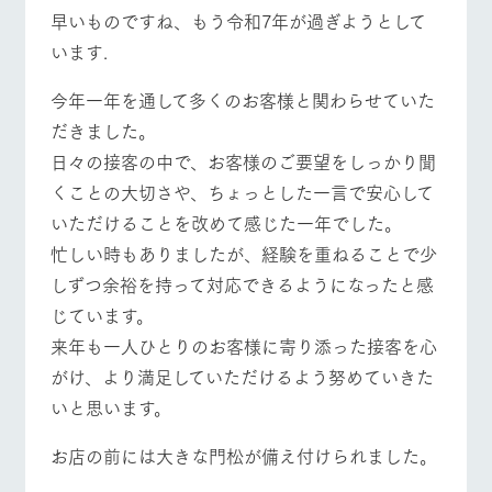
施設・体験情報
牧場トップ
今日の牧場
牧場の楽しみ方
早いものですね、もう令和7年が過ぎようとして
います.
ArkFarm Wedding
フラワー
動物とふ
アクティ
ガーデン
れあう
ビティ／
体験
今年一年を通して多くのお客様と関わらせていた
花のある美しい
触れて、感じ
イベント/フェア
レストラン/BBQ
フラワーガーデン
だきました。
ツリーハウスや
自然環境の中、
て、学ぶ。館ヶ
お知らせ
各種体験教室な
季節の移り変わ
森の雄大な自然
日々の接客の中で、お客様のご要望をしっかり聞
ど、楽しみなが
りを存分に味わ
なかで動物とふ
ブログ
くことの大切さや、ちょっとした一言で安心して
ら学べる様々な
う
れあう
アクティビティ
いただけることを改めて感じた一年でした。
お問い合わせ・資料請求
動物とふれあう
アクティビティ/体験
ショップ/お買い物
営業時
忙しい時もありましたが、経験を重ねることで少
生産品カタログ・資料DL
間・料金
レストラ
ショップ
牧場マッ
しずつ余裕を持って対応できるようになったと感
ン
／お買い
プ
交通アク
English (Google Translate)
物
セス
じています。
牧場の生産品を
牧場マップのダ
丹精込めて育て
知り尽くした料
ウンロード
よくいた
来年も一人ひとりのお客様に寄り添った接客を心
牧場マップを見る
周遊バス
だく質問
た生産品をはじ
理人が腕を振
がけ、より満足していただけるよう努めていきた
ネットショップ
め、牧場産の逸
い、ビュッフェ
団体のお
品を取り揃えた
スタイルで提供
いと思います。
客様へ
店舗
ペットを
お店の前には大きな門松が備え付けられました。
お連れの
周遊バス
お客様へ