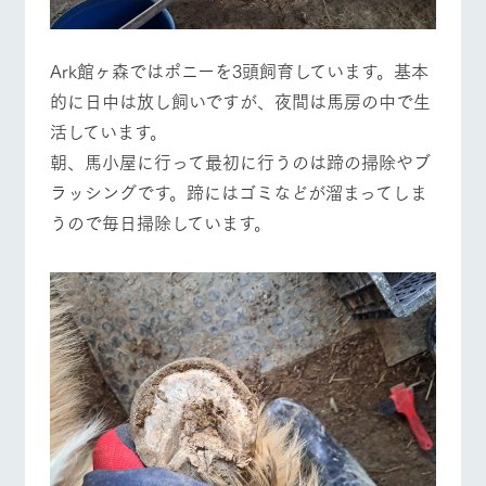
お問い合
牧場内を巡る周
わせ・資
遊バスのご案内
料請求
Ark館ヶ森ではポニーを3頭飼育しています。基本
個人情報取扱いについて
的に日中は放し飼いですが、夜間は馬房の中で生
営業時間・料金
交通アクセス
活しています。
よくあるご質問
団体のお客様へ
朝、馬小屋に行って最初に行うのは蹄の掃除やブ
ラッシングです。蹄にはゴミなどが溜まってしま
ペットをお連れの
お問い合わせ
お客様へ
うので毎日掃除しています。