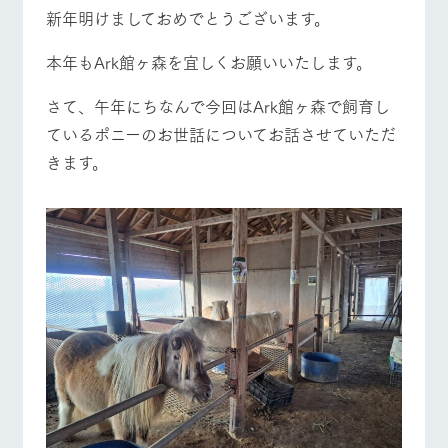
施設・体験情報
新年明けましておめでとうございます。
ArkFarm Wedding
フラワー
動物とふ
アクティ
本年もArk館ヶ森を宜しくお願いいたします。
ガーデン
れあう
ビティ／
体験
牧場トップ
今日の牧場
牧場の楽しみ方
さて、午年にちなんで今回はArk館ヶ森で飼育し
花のある美しい
触れて、感じ
ツリーハウスや
自然環境の中、
て、学ぶ。館ヶ
ているポニーのお世話についてお話させていただ
お知らせ
各種体験教室な
季節の移り変わ
森の雄大な自然
きます。
ど、楽しみなが
りを存分に味わ
なかで動物とふ
ブログ
ら学べる様々な
う
れあう
アクティビティ
お問い合わせ・資料請求
イベント/フェア
レストラン/BBQ
フラワーガーデン
営業時
生産品カタログ・資料DL
間・料金
レストラ
ショップ
牧場マッ
ン
／お買い
プ
交通アク
English (Google Translate)
物
セス
牧場の生産品を
牧場マップのダ
動物とふれあう
アクティビティ/体験
ショップ/お買い物
丹精込めて育て
知り尽くした料
ウンロード
よくいた
だく質問
た生産品をはじ
理人が腕を振
ネットショップ
め、牧場産の逸
い、ビュッフェ
団体のお
品を取り揃えた
スタイルで提供
客様へ
店舗
ペットを
牧場マップを見る
周遊バス
お連れの
周遊バス
お客様へ