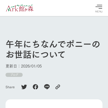
MENU
30°c
/
22°c
30°c
/
22°c
8/6
8/6
2026
2026
(木)
(木)
午年にちなんでポニーの
牧場へ行
よく見られている情報
お世話について
く
ホーム
今日の牧
イベン
牧場の楽
場・営業
ト/フェ
しみ方
Ark館ヶ森について
更新日：2026/01/05
案内
ア
牧場スタッフが
本日の営業時間
Ark館ヶ森で開
ブログ
季節ごとの楽し
牧場に行く
や牧場の天気、
催しているイベ
み方やシーン別
ガーデンの開花
ント・フェアの
の楽しみ方をナ
Share
状況などを毎日
情報やスケジュ
ビゲート
更新
ール
私たちの取り組み
生産品を見る