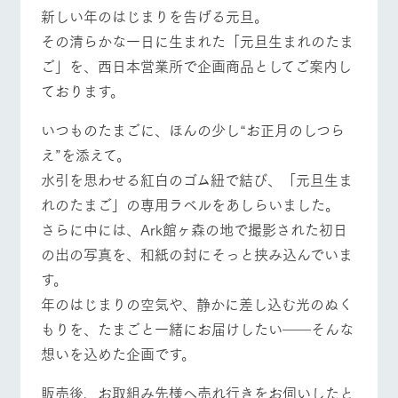
施設・体験情報
新しい年のはじまりを告げる元旦。
その清らかな一日に生まれた「元旦生まれのたま
ArkFarm Wedding
フラワー
動物とふ
アクティ
牧場トップ
今日の牧場
牧場の楽しみ方
ご」を、西日本営業所で企画商品としてご案内し
ガーデン
れあう
ビティ／
体験
ております。
花のある美しい
触れて、感じ
ツリーハウスや
自然環境の中、
て、学ぶ。館ヶ
お知らせ
各種体験教室な
いつものたまごに、ほんの少し“お正月のしつら
季節の移り変わ
森の雄大な自然
ど、楽しみなが
りを存分に味わ
なかで動物とふ
イベント/フェア
レストラン/BBQ
フラワーガーデン
ブログ
え”を添えて。
ら学べる様々な
う
れあう
アクティビティ
水引を思わせる紅白のゴム紐で結び、「元旦生ま
お問い合わせ・資料請求
営業時
れのたまご」の専用ラベルをあしらいました。
生産品カタログ・資料DL
間・料金
レストラ
ショップ
牧場マッ
さらに中には、Ark館ヶ森の地で撮影された初日
ン
／お買い
プ
動物とふれあう
アクティビティ/体験
ショップ/お買い物
交通アク
English (Google Translate)
物
セス
の出の写真を、和紙の封にそっと挟み込んでいま
牧場の生産品を
牧場マップのダ
丹精込めて育て
知り尽くした料
ウンロード
す。
よくいた
だく質問
た生産品をはじ
理人が腕を振
年のはじまりの空気や、静かに差し込む光のぬく
ネットショップ
め、牧場産の逸
い、ビュッフェ
団体のお
品を取り揃えた
スタイルで提供
もりを、たまごと一緒にお届けしたい――そんな
客様へ
牧場マップを見る
周遊バス
店舗
想いを込めた企画です。
ペットを
お連れの
周遊バス
お客様へ
販売後、お取組み先様へ売れ行きをお伺いしたと