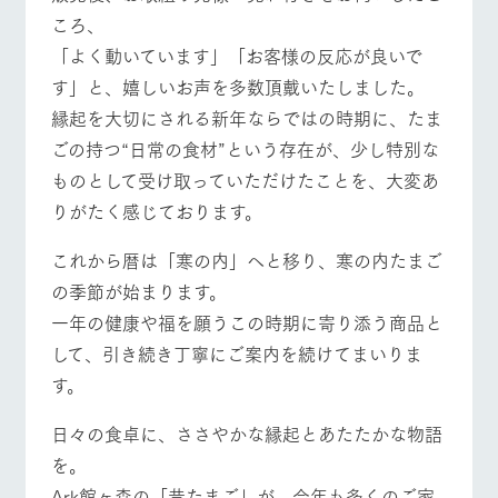
お問い合
ころ、
牧場内を巡る周
わせ・資
遊バスのご案内
料請求
「よく動いています」「お客様の反応が良いで
営業時間・料金
交通アクセス
個人情報取扱いについて
す」と、嬉しいお声を多数頂戴いたしました。
よくあるご質問
団体のお客様へ
縁起を大切にされる新年ならではの時期に、たま
ごの持つ“日常の食材”という存在が、少し特別な
ペットをお連れの
お問い合わせ
お客様へ
ものとして受け取っていただけたことを、大変あ
りがたく感じております。
これから暦は「寒の内」へと移り、寒の内たまご
の季節が始まります。
一年の健康や福を願うこの時期に寄り添う商品と
して、引き続き丁寧にご案内を続けてまいりま
す。
日々の食卓に、ささやかな縁起とあたたかな物語
を。
Ark館ヶ森の「昔たまご」が、今年も多くのご家