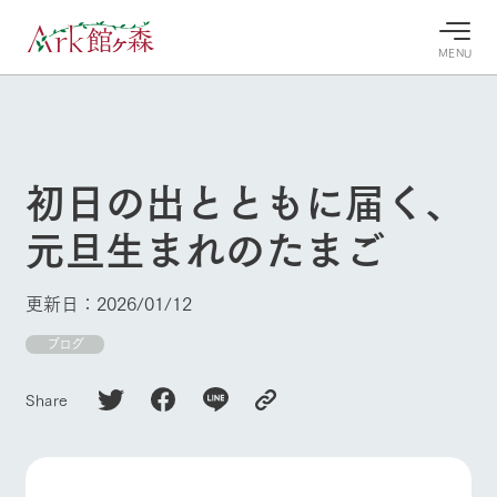
MENU
30°c
/
22°c
30°c
/
22°c
8/7
8/7
2026
2026
(金)
(金)
初日の出とともに届く、
牧場へ行
よく見られている情報
元旦生まれのたまご
く
ホーム
今日の牧
イベン
牧場の楽
場・営業
ト/フェ
しみ方
Ark館ヶ森について
更新日：2026/01/12
案内
ア
牧場スタッフが
本日の営業時間
Ark館ヶ森で開
ブログ
季節ごとの楽し
牧場に行く
や牧場の天気、
催しているイベ
み方やシーン別
ガーデンの開花
ント・フェアの
の楽しみ方をナ
Share
状況などを毎日
情報やスケジュ
ビゲート
更新
ール
私たちの取り組み
生産品を見る