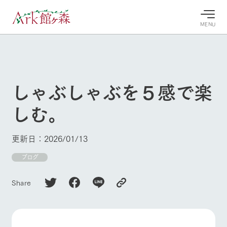
MENU
30°c
/
22°c
30°c
/
22°c
8/9
8/9
2026
2026
(日)
(日)
しゃぶしゃぶを５感で楽
牧場へ行
よく見られている情報
しむ。
く
ホーム
今日の牧
イベン
牧場の楽
場・営業
ト/フェ
しみ方
Ark館ヶ森について
更新日：2026/01/13
案内
ア
牧場スタッフが
本日の営業時間
Ark館ヶ森で開
ブログ
季節ごとの楽し
牧場に行く
や牧場の天気、
催しているイベ
み方やシーン別
ガーデンの開花
ント・フェアの
の楽しみ方をナ
Share
状況などを毎日
情報やスケジュ
ビゲート
更新
ール
私たちの取り組み
生産品を見る