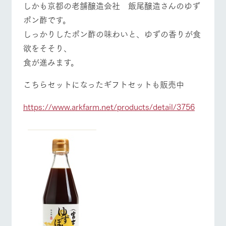
しかも京都の老舗醸造会社 飯尾醸造さんのゆず
お問い合
牧場内を巡る周
わせ・資
営業時間・料金
交通アクセス
ポン酢です。
遊バスのご案内
料請求
しっかりしたポン酢の味わいと、ゆずの香りが食
個人情報取扱いについて
よくあるご質問
団体のお客様へ
欲をそそり、
ペットをお連れの
食が進みます。
お問い合わせ
お客様へ
こちらセットになったギフトセットも販売中
https://www.arkfarm.net/products/detail/3756