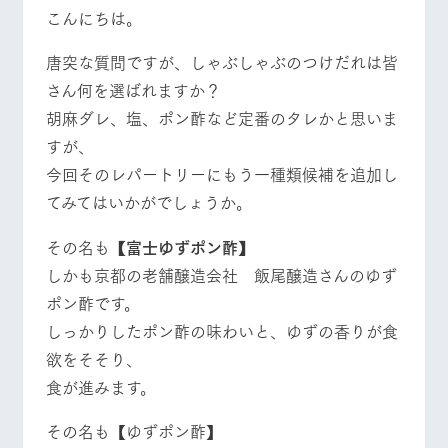
施設・体験情報
こんにちは。
牧場トップ
今日の牧場
牧場の楽しみ方
ArkFarm Wedding
フラワー
動物とふ
アクティ
唐突な質問ですが、しゃぶしゃぶのつけだれは皆
ガーデン
れあう
ビティ／
さん何を選ばれますか？
体験
花のある美しい
触れて、感じ
胡麻ダレ、塩、ポン酢など定番のタレかと思いま
ツリーハウスや
自然環境の中、
て、学ぶ。館ヶ
お知らせ
各種体験教室な
イベント/フェア
レストラン/BBQ
フラワーガーデン
すが、
季節の移り変わ
森の雄大な自然
ど、楽しみなが
りを存分に味わ
なかで動物とふ
ブログ
今回そのレパートリーにもう一種類候補を追加し
ら学べる様々な
う
れあう
アクティビティ
てみてはいかがでしょうか。
お問い合わせ・資料請求
営業時
生産品カタログ・資料DL
間・料金
レストラ
ショップ
牧場マッ
その名も
【富士ゆずポン酢】
動物とふれあう
アクティビティ/体験
ショップ/お買い物
ン
／お買い
プ
交通アク
English (Google Translate)
しかも京都の老舗醸造会社 飯尾醸造さんのゆず
物
セス
牧場の生産品を
牧場マップのダ
ポン酢です。
丹精込めて育て
知り尽くした料
ウンロード
よくいた
だく質問
た生産品をはじ
しっかりしたポン酢の味わいと、ゆずの香りが食
理人が腕を振
ネットショップ
め、牧場産の逸
い、ビュッフェ
牧場マップを見る
周遊バス
団体のお
欲をそそり、
品を取り揃えた
スタイルで提供
客様へ
店舗
食が進みます。
ペットを
お連れの
その名も【ゆずポン酢】
周遊バス
お客様へ