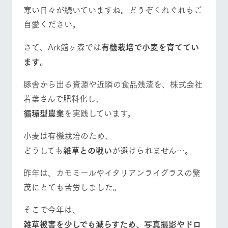
施設・体験情報
寒い日々が続いていますね。どうぞくれぐれもご
牧場トップ
今日の牧場
牧場の楽しみ方
自愛ください。
ArkFarm Wedding
フラワー
動物とふ
アクティ
ガーデン
れあう
ビティ／
体験
さて、Ark館ヶ森では
有機栽培で小麦を育ててい
花のある美しい
触れて、感じ
ます
。
ツリーハウスや
自然環境の中、
て、学ぶ。館ヶ
お知らせ
各種体験教室な
イベント/フェア
レストラン/BBQ
フラワーガーデン
季節の移り変わ
森の雄大な自然
ど、楽しみなが
りを存分に味わ
なかで動物とふ
豚舎から出る資源や近隣の食品残渣を、株式会社
ブログ
ら学べる様々な
う
れあう
若葉さんで肥料化し、
アクティビティ
お問い合わせ・資料請求
循環型農業
を実践しています。
営業時
生産品カタログ・資料DL
間・料金
レストラ
ショップ
牧場マッ
動物とふれあう
アクティビティ/体験
ショップ/お買い物
ン
／お買い
プ
小麦は有機栽培のため、
交通アク
English (Google Translate)
物
セス
どうしても
雑草との戦い
が避けられません…。
牧場の生産品を
牧場マップのダ
丹精込めて育て
知り尽くした料
ウンロード
よくいた
だく質問
た生産品をはじ
理人が腕を振
昨年は、カモミールやイタリアンライグラスの繁
ネットショップ
め、牧場産の逸
い、ビュッフェ
牧場マップを見る
周遊バス
団体のお
品を取り揃えた
茂にとても苦労しました。
スタイルで提供
客様へ
店舗
ペットを
そこで今年は、
お連れの
周遊バス
お客様へ
雑草被害を少しでも減らすため、写真撮影やドロ