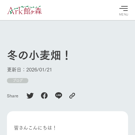
MENU
30°c
/
22°c
30°c
/
22°c
8/7
8/7
2026
2026
(金)
(金)
冬の小麦畑！
牧場へ行
よく見られている情報
く
ホーム
更新日：2026/01/21
今日の牧
イベン
牧場の楽
場・営業
ト/フェ
しみ方
Ark館ヶ森について
ブログ
案内
ア
牧場スタッフが
本日の営業時間
Ark館ヶ森で開
季節ごとの楽し
Share
牧場に行く
や牧場の天気、
催しているイベ
み方やシーン別
ガーデンの開花
ント・フェアの
の楽しみ方をナ
状況などを毎日
情報やスケジュ
ビゲート
更新
ール
私たちの取り組み
皆さんこんにちは！
生産品を見る