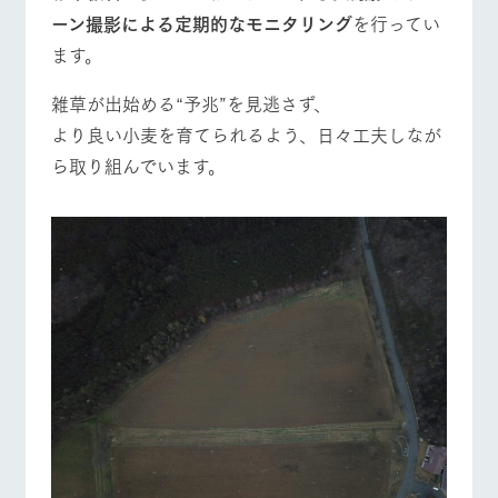
お問い合
ーン撮影による定期的なモニタリング
を行ってい
牧場内を巡る周
わせ・資
営業時間・料金
交通アクセス
遊バスのご案内
料請求
ます。
個人情報取扱いについて
よくあるご質問
団体のお客様へ
雑草が出始める“予兆”を見逃さず、
ペットをお連れの
より良い小麦を育てられるよう、日々工夫しなが
お問い合わせ
お客様へ
ら取り組んでいます。