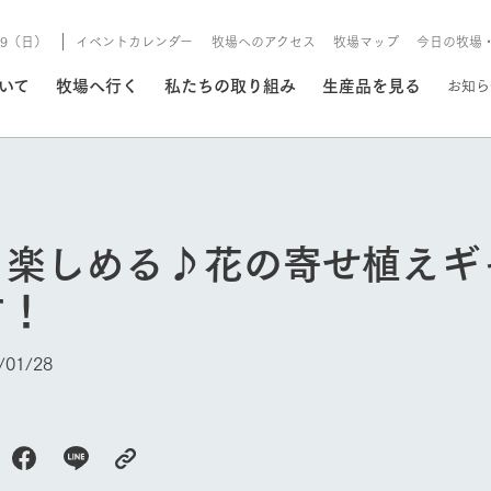
8/9（日）
イベントカレンダー
牧場へのアクセス
牧場マップ
今日の牧場
/8/9（日）
ついて
牧場へ行く
私たちの取り組み
生産品を見る
お知ら
いる情報
も楽しめる♪花の寄せ植えギ
・営業案内
イベント/フェア
す！
牧場の天気、ガーデンの開
Ark館ヶ森で開催しているイベント・フ
更新
情報やスケジュール
rk館ヶ森
わたしたちの想い
つくる
生産品一覧
農業の未来
つなげる
生産品への
01/28
トーリーから、
域の豊かな自然
生きることは食べること。「食
おいしさと安心を、
健やかで笑顔溢れる毎日のため
循環型農業
食を人々に
Ark館ヶ森
報
組みまで、関連
こだわりと、厳
はいのち」の理念に込められた
まっすぐにつくる
に、安全・安心で高品質なもの
持続可能な
未来への輪
族に安心し
げながら1Pで
元、愛情を込め
想いや、農業を未来につなぐた
だけをつくっています。
ている3つ
のだけを作
紹介します。
めの使命をお伝えします。
します。
信念のもと
今日の牧場
ーデン
動物とふれあう