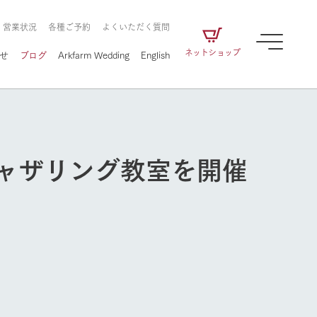
・営業状況
各種ご予約
よくいただく質問
ネットショップ
せ
ブログ
Arkfarm Wedding
English
ャザリング教室を開催
牧場の楽しみ方
ェアの
牧場スタッフが季節ごとの楽しみ方やシーン
別の楽しみ方をナビゲート
に向けて
想い
企業情報
循環する
をはじめ、私たちが
届け、
の食品はすべて、「家
1972年から時代の変革とともに
この地で挑んできた
農業のために推進し
を描く
て食べさせられるも
歩んできたArk館ヶ森のヒストリ
循環型農業のかたち
の取り組みをご紹介
る」という一貫した
ーや会社概要など、株式会社ア
で作られています。
ークにまつわる情報をご紹介し
牧場の楽しみ方
アクティビティ／体験
ます。