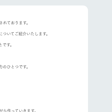
自然
ツリーハウスや各種体験教室など、楽しみな
がら学べる様々なアクティビティ
フラワーガーデン
牧場マップ
されております。
産の
牧場マップのダウンロード
についてご紹介いたします。
とです。
ショップ/お買い物
力のひとつです。
ットをお連れの
お客様へ
お問い合わせ
がら作っていきます。