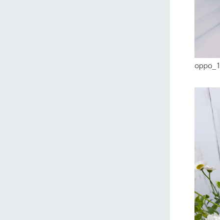
oppo_
ホーム
Ark館ヶ
わたしたち
1Pでわかる
農業の未来
企業情報
事業一覧
50周年ヒス