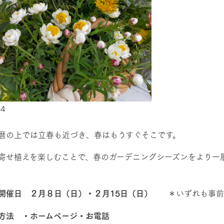
館ヶ森高原豚
牧場マップ
生産品への想
周遊バスのご案内
Arkfarm Wed
営業時間・料金
アクセス
Arkfarm 
ペットをお連れのお客様へ
よくいただく質問
34
暦の上では立春も近づき、春はもうすぐそこです。
寄せ植えを楽しむことで、春のガーデニングシーズンをより一
開催日 ２月８日（日）・２月15日（日）
＊いずれも事前
方法 ・ホームページ・お電話