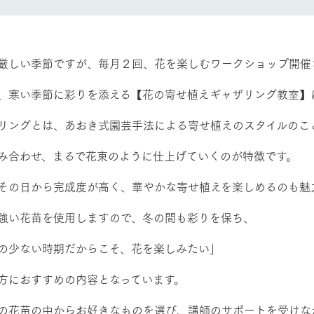
然環境の中、季節の移り変
触れて、感じて、学ぶ。館ヶ森の雄大な
う
なかで動物とふれあう
レストラン/BBQ
ショップ／お買い物
厳しい季節ですが、毎月２回、花を楽しむワークショップ開催
り尽くした料理人が腕を振
丹精込めて育てた生産品をはじめ、牧場
、寒い季節に彩りを添える【花の寄せ植えギャザリング教室】
タイルで提供
逸品を取り揃えた店舗
リー映像
リングとは、あおき式園芸手法による寄せ植えのスタイルのこ
アクティビティ/体験
創業50周年を
み合わせ、まるで花束のように仕上げていくのが特徴です。
でのあゆみをま
バスのご案内
作いたしまし
その日から完成度が高く、華やかな寄せ植えを楽しめるのも魅
トが開きます）
周遊バス
強い花苗を使用しますので、冬の間も彩りを保ち、
の少ない時期だからこそ、花を楽しみたい」
方におすすめの内容となっています。
よくあるご質問
団体のお客様へ
ペ
の花苗の中からお好きなものを選び、講師のサポートを受けな