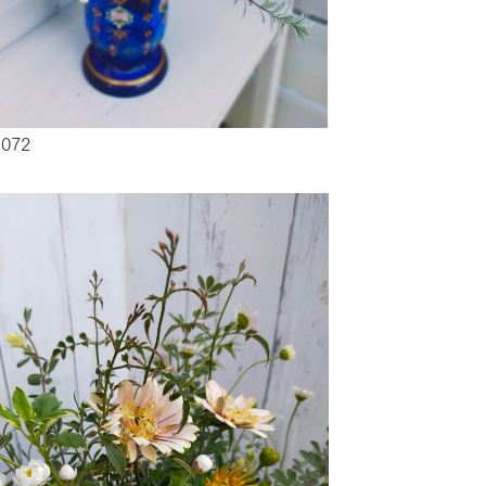
1072
牧場に行く
私たちの取
今日の牧場
育てる
森について
館ヶ森エリアについて
つくる
イベント
つなげる
の想い
牧場の楽しみ方
循環する
Ark館ヶ森
フラワーガーデン
に向けて
動物とふれあう
生産品を見
アクティビティ・体験
レストラン
トリー映像
生産品一覧
ショップ／お買い物