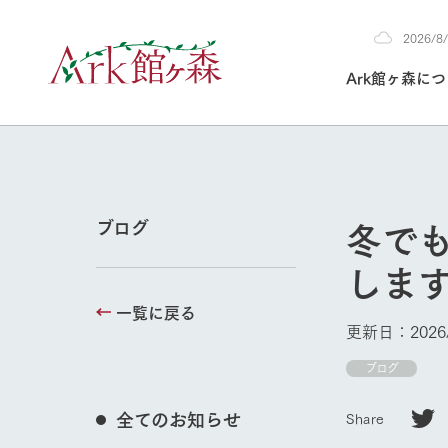
2026/
2026
Ark館ヶ森に
8/9
30°c
/
22°c
2026
(日)
Ark館ヶ森について
私たちの取り組み
生産品を見る
牧場へ行く
よく見られて
冬で
ブログ
今日の牧場
しま
本日の営業時間や
花状況などを毎日
一覧に戻る
1Pでわかる A
育てる
館ヶ森高原豚
更新日：2026/
私たちの創業ス
環境を整え、
岩手県館ヶ森地
ブログ
施設・体験情
事業領域・取り
豊かな命を育む
の中、徹底した
トピックを取り上
しい衛生管理の
わかりやすくご
て育てています。
全てのお知らせ
Share
牧場トップ
フラワーガ