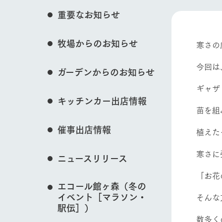
花のある美しい自
重要なお知らせ
わりを存分に味わ
営業時間・料金
イベント/フェア
牧場からのお知らせ
交通アクセス
レストラン
寒さの
よくいただく質問
牧場の生産品を知
今回は
ガーデンからのお知らせ
い、ビュッフェス
団体のお客様へ
50周年ヒスト
ギャザ
動物とふれあう
周遊バス
ペットをお連れのお客様へ
キッチンカー出店情報
アークグループの
苗を組
記念し、これま
お問い合わせ・資料請求
牧場内を巡る周遊
とめた映像を制
催事出店情報
植えた
た。（動画サイ
牧場マップを見る
寒さに
ニュースリリース
「お花
エコール館ヶ森（冬の
イベント［マラソン・
そんな
営業時間・料金
交通アクセス
駅伝］）
数多く