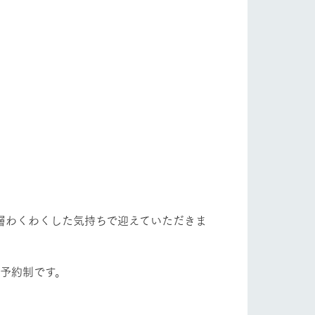
い
ネットショップ
ding
Wedding
層わくわくした気持ちで迎えていただきま
予約制です。