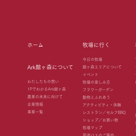
ホーム
牧場に行く
今日の牧場
Ark館ヶ森について
館ヶ森エリアについて
イベント
わたしたちの想い
牧場の楽しみ方
1PでわかるArk館ヶ森
フラワーガーデン
農業の未来に向けて
動物とふれあう
企業情報
アクティビティ・体験
事業一覧
レストラン／セルフBBQ
ショップ／お買い物
牧場マップ
周遊バスのご案内