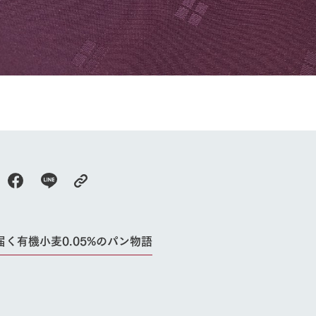
牧場に行く
私たちの取
今日の牧場
育てる
森について
館ヶ森エリアについて
つくる
イベント
つなげる
の想い
牧場の楽しみ方
循環する
Ark館ヶ森
フラワーガーデン
に向けて
動物とふれあう
生産品を見
く有機小麦0.05%のパン物語
アクティビティ・体験
レストラン
トリー映像
生産品一覧
ショップ／お買い物
館ヶ森高原豚
牧場マップ