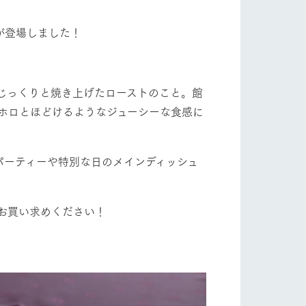
自然
ツリーハウスや各種体験教室など、楽しみな
フラワーガーデン
がら学べる様々なアクティビティ
が登場しました！
牧場マップ
産の
牧場マップのダウンロード
ショップ/お買い物
じっくりと焼き上げたローストのこと。館
ホロとほどけるようなジューシーな食感に
パーティーや特別な日のメインディッシュ
お買い求めください！
ットをお連れの
お客様へ
お問い合わせ