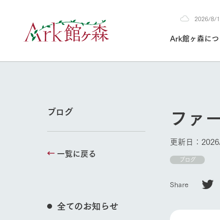
2026/8
2026
Ark館ヶ森に
8/10
30°c
/
22°c
2026
(月)
Ark館ヶ森について
私たちの取り組み
生産品を見る
牧場へ行く
よく見られて
ファ
ブログ
今日の牧場
本日の営業時間や
更新日：2026/
花状況などを毎日
一覧に戻る
1Pでわかる A
育てる
館ヶ森高原豚
ブログ
私たちの創業ス
環境を整え、
岩手県館ヶ森地
牧場トップ
施設・体験情
Share
事業領域・取り
豊かな命を育む
の中、徹底した
トピックを取り上
しい衛生管理の
わかりやすくご
て育てています。
全てのお知らせ
フラワーガ