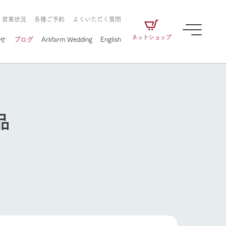
・営業状況
各種ご予約
よくいただく質問
ネットショップ
せ
ブログ
Arkfarm Wedding
English
品
牧場の楽しみ方
ェアの
牧場スタッフが季節ごとの楽しみ方やシーン
別の楽しみ方をナビゲート
に向けて
想い
企業情報
循環する
をはじめ、私たちが
届け、
の食品はすべて、「家
1972年から時代の変革とともに
この地で挑んできた
牧場の楽しみ方
農業のために推進し
を描く
て食べさせられるも
歩んできたArk館ヶ森のヒストリ
循環型農業のかたち
の取り組みをご紹介
る」という一貫した
ーや会社概要など、株式会社ア
で作られています。
ークにまつわる情報をご紹介し
アクティビティ／体験
ます。