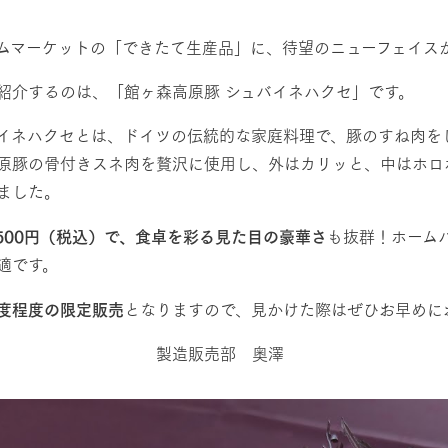
然環境の中、季節の移り変
触れて、感じて、学ぶ。館ヶ森の雄大な
レストラン/BBQ
う
なかで動物とふれあう
ムマーケットの「できたて生産品」に、待望のニューフェイス
ショップ／お買い物
紹介するのは、「館ヶ森高原豚 シュバイネハクセ」です。
り尽くした料理人が腕を振
丹精込めて育てた生産品をはじめ、牧場
アクティビティ/体験
イネハクセとは、ドイツの伝統的な家庭料理で、豚のすね肉を
タイルで提供
逸品を取り揃えた店舗
原豚の骨付きスネ肉を贅沢に使用し、外はカリッと、中はホロ
リー映像
ました。
創業50周年を
でのあゆみをま
バスのご案内
周遊バス
1,500円（税込）で、食卓を彩る見た目の豪華さ
も抜群！ホーム
作いたしまし
適です。
トが開きます）
度程度の限定販売
となりますので、見かけた際はぜひお早めに
造販売部 奥澤
よくあるご質問
団体のお客様へ
ペ