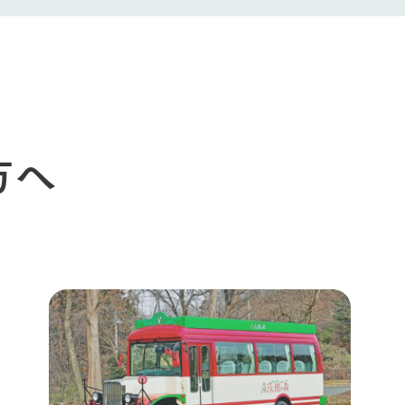
生産品への想
周遊バスのご案内
Arkfarm Wed
営業時間・料金
アクセス
Arkfarm 
ペットをお連れのお客様へ
よくいただく質問
方へ