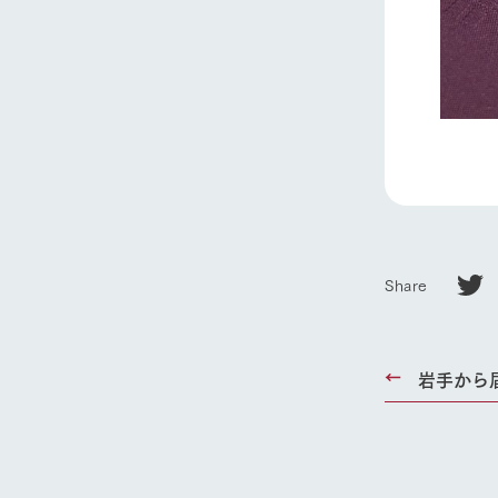
ホーム
Ark館ヶ
Share
わたしたち
1Pでわかる
農業の未来
岩手から届
企業情報
事業一覧
50周年ヒス