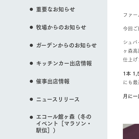
花のある美しい自
イベント/フェア
重要なお知らせ
わりを存分に味わ
ファー
営業時間・料金
牧場からのお知らせ
交通アクセス
レストラン
今回ご
よくいただく質問
牧場の生産品を知
動物とふれあう
シュバ
ガーデンからのお知らせ
い、ビュッフェス
団体のお客様へ
ヶ森高
50周年ヒスト
仕上げ
周遊バス
ペットをお連れのお客様へ
キッチンカー出店情報
アークグループの
記念し、これま
お問い合わせ・資料請求
牧場内を巡る周遊
牧場マップを見る
1本 
とめた映像を制
催事出店情報
にも最
た。（動画サイ
月に一
ニュースリリース
製
営業時間・料金
交通アクセス
エコール館ヶ森（冬の
イベント［マラソン・
駅伝］）