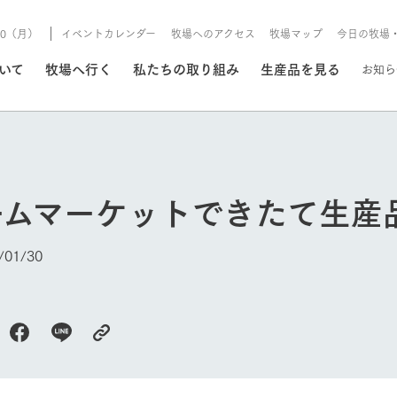
/10（月）
イベントカレンダー
牧場へのアクセス
牧場マップ
今日の牧場
/8/10（月）
ついて
牧場へ行く
私たちの取り組み
生産品を見る
お知ら
いる情報
ームマーケットできたて生産
・営業案内
イベント/フェア
牧場の天気、ガーデンの開
01/30
Ark館ヶ森で開催しているイベント・フ
更新
情報やスケジュール
rk館ヶ森
わたしたちの想い
つくる
生産品一覧
農業の未来
つなげる
生産品への
トーリーから、
域の豊かな自然
生きることは食べること。「食
おいしさと安心を、
健やかで笑顔溢れる毎日のため
循環型農業
食を人々に
Ark館ヶ森
今日の牧場
報
組みまで、関連
こだわりと、厳
はいのち」の理念に込められた
まっすぐにつくる
に、安全・安心で高品質なもの
持続可能な
未来への輪
族に安心し
げながら1Pで
元、愛情を込め
想いや、農業を未来につなぐた
だけをつくっています。
ている3つ
のだけを作
紹介します。
めの使命をお伝えします。
します。
信念のもと
ーデン
動物とふれあう