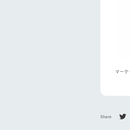
ホーム
マーケ
Ark館ヶ
わたしたち
1Pでわかる
農業の未来
Share
企業情報
事業一覧