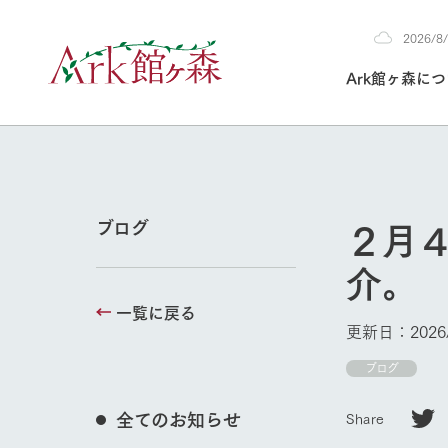
2026/
2026
Ark館ヶ森に
8/9
30°c
/
22°c
2026
(日)
Ark館ヶ森について
私たちの取り組み
生産品を見る
牧場へ行く
よく見られて
２月
ブログ
今日の牧場
介。
本日の営業時間や
花状況などを毎日
一覧に戻る
1Pでわかる A
育てる
館ヶ森高原豚
更新日：2026/
私たちの創業ス
環境を整え、
岩手県館ヶ森地
ブログ
施設・体験情
事業領域・取り
豊かな命を育む
の中、徹底した
牧場トップ
トピックを取り上
しい衛生管理の
わかりやすくご
て育てています。
全てのお知らせ
Share
フラワーガ