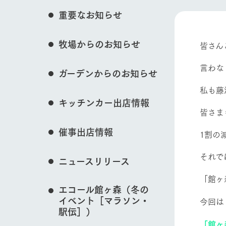
花のある美しい自
重要なお知らせ
イベント/フェア
わりを存分に味わ
営業時間・料金
牧場からのお知らせ
交通アクセス
レストラン
皆さん
よくいただく質問
牧場の生産品を知
言わな
動物とふれあう
ガーデンからのお知らせ
い、ビュッフェス
団体のお客様へ
50周年ヒスト
私も藤
周遊バス
ペットをお連れのお客様へ
キッチンカー出店情報
アークグループの
皆さま
記念し、これま
お問い合わせ・資料請求
牧場内を巡る周遊
牧場マップを見る
とめた映像を制
催事出店情報
1割の
た。（動画サイ
それで
ニュースリリース
「館ヶ
営業時間・料金
交通アクセス
エコール館ヶ森（冬の
イベント［マラソン・
今回は
駅伝］）
「館ヶ