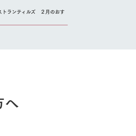
レストラン
トリー映像
生産品一覧
ショップ／お買い物
ストランティルズ ２月のおす
館ヶ森高原豚
牧場マップ
生産品への想
周遊バスのご案内
Arkfarm Wed
営業時間・料金
アクセス
Arkfarm 
ペットをお連れのお客様へ
よくいただく質問
方へ