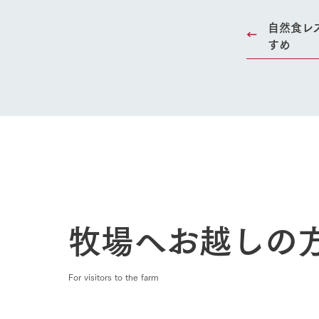
50周年ヒス
自然食レ
すめ
牧場へお越しの
For visitors to the farm