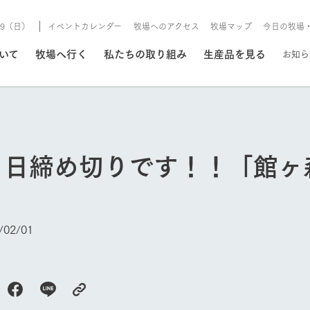
8/9（日）
イベントカレンダー
牧場へのアクセス
牧場マップ
今日の牧場
/8/9（日）
ついて
牧場へ行く
私たちの取り組み
生産品を見る
お知ら
いる情報
４日締め切りです！！「館ヶ
・営業案内
イベント/フェア
牧場の天気、ガーデンの開
Ark館ヶ森で開催しているイベント・フ
更新
情報やスケジュール
rk館ヶ森
わたしたちの想い
つくる
生産品一覧
農業の未来
つなげる
生産品への
02/01
トーリーから、
域の豊かな自然
生きることは食べること。「食
おいしさと安心を、
健やかで笑顔溢れる毎日のため
循環型農業
食を人々に
Ark館ヶ森
報
組みまで、関連
こだわりと、厳
はいのち」の理念に込められた
まっすぐにつくる
に、安全・安心で高品質なもの
持続可能な
未来への輪
族に安心し
今日の牧場
げながら1Pで
元、愛情を込め
想いや、農業を未来につなぐた
だけをつくっています。
ている3つ
のだけを作
紹介します。
めの使命をお伝えします。
します。
信念のもと
ーデン
動物とふれあう