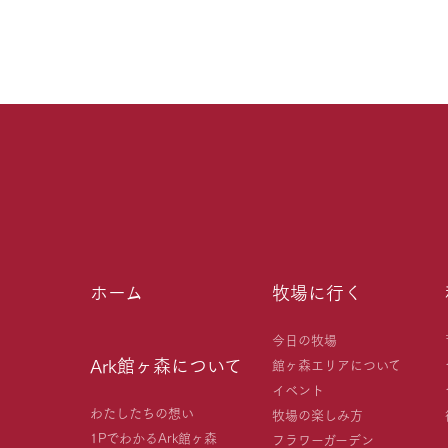
ホーム
牧場に行く
今日の牧場
Ark館ヶ森について
館ヶ森エリアについて
イベント
わたしたちの想い
牧場の楽しみ方
1PでわかるArk館ヶ森
フラワーガーデン