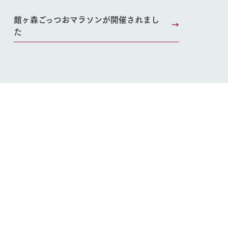
館ヶ森ごっつおマラソンが開催されまし
た
い
ネットショップ
ding
Wedding