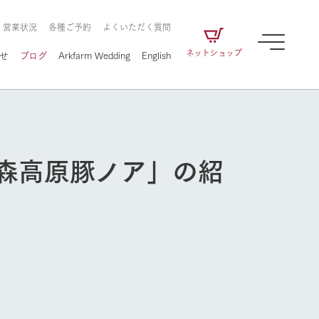
・営業状況
各種ご予約
よくいただく質問
ネットショップ
せ
ブログ
Arkfarm Wedding
English
森高原豚ノア」の紹
牧場の楽しみ方
ェアの
牧場スタッフが季節ごとの楽しみ方やシーン
別の楽しみ方をナビゲート
に向けて
想い
企業情報
循環する
をはじめ、私たちが
届け、
の食品はすべて、「家
1972年から時代の変革とともに
この地で挑んできた
農業のために推進し
を描く
て食べさせられるも
歩んできたArk館ヶ森のヒストリ
循環型農業のかたち
牧場の楽しみ方
の取り組みをご紹介
る」という一貫した
ーや会社概要など、株式会社ア
で作られています。
ークにまつわる情報をご紹介し
アクティビティ／体験
ます。