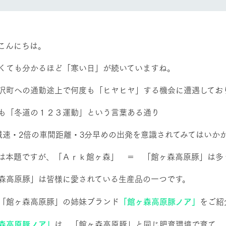
然環境の中、季節の移り変
触れて、感じて、学ぶ。館ヶ森の雄大な
レストラン/BBQ
う
なかで動物とふれあう
ショップ／お買い物
こんにちは。
り尽くした料理人が腕を振
丹精込めて育てた生産品をはじめ、牧場
くても分かるほど「寒い日」が続いていますね。
アクティビティ/体験
タイルで提供
逸品を取り揃えた店舗
リー映像
沢町への通勤途上で何度も「ヒヤヒヤ」する機会に遭遇してお
創業50周年を
も「冬道の１２３運動」という言葉ある通り
でのあゆみをま
バスのご案内
周遊バス
作いたしまし
減速・2倍の車間距離・3分早めの出発を意識されてみてはいか
トが開きます）
は本題ですが、「Ａｒｋ館ヶ森」 ＝ 「館ヶ森高原豚」は多
森高原豚」は皆様に愛されている生産品の一つです。
よくあるご質問
団体のお客様へ
ペ
「館ヶ森高原豚」の姉妹ブランド
「館ヶ森高原豚ノア」
をご紹
森高原豚ノア」
は、「館ヶ森高原豚」と同じ肥育環境で育て