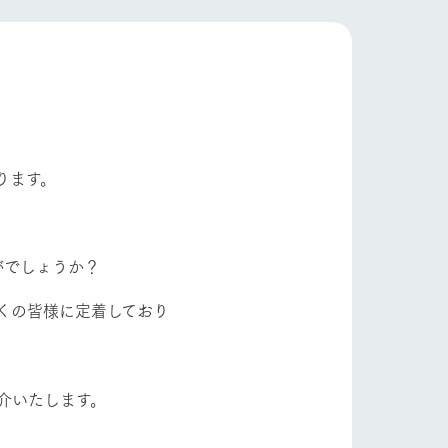
自然
ツリーハウスや各種体験教室など、楽しみな
フラワーガーデン
がら学べる様々なアクティビティ
牧場マップ
産の
牧場マップのダウンロード
ショップ/お買い物
ります。
がでしょうか？
くの皆様に定着しており
ットをお連れの
お客様へ
お問い合わせ
介いたします。