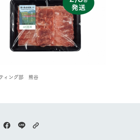
牧場に行く
私たちの取
ティング部 熊谷
今日の牧場
育てる
森について
館ヶ森エリアについて
つくる
イベント
つなげる
の想い
牧場の楽しみ方
循環する
Ark館ヶ森
フラワーガーデン
に向けて
動物とふれあう
生産品を見
アクティビティ・体験