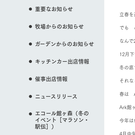
花のある美しい自
重要なお知らせ
わりを存分に味わ
立春を
営業時間・料金
イベント/フェア
牧場からのお知らせ
交通アクセス
レストラン
でも 
よくいただく質問
牧場の生産品を知
なんで
ガーデンからのお知らせ
い、ビュッフェス
団体のお客様へ
50周年ヒスト
12月
動物とふれあう
周遊バス
ペットをお連れのお客様へ
キッチンカー出店情報
アークグループの
冬の底
記念し、これま
お問い合わせ・資料請求
牧場内を巡る周遊
とめた映像を制
催事出店情報
た。（動画サイ
それな
牧場マップを見る
春は 
ニュースリリース
Ark
エコール館ヶ森（冬の
イベント［マラソン・
今年は
営業時間・料金
交通アクセス
駅伝］）
4月中