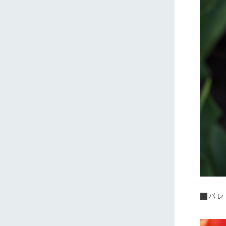
ホーム
Ark館ヶ
わたしたち
1Pでわかる
農業の未来
企業情報
■バレ
事業一覧
50周年ヒス