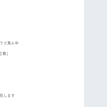
自然
ツリーハウスや各種体験教室など、楽しみな
がら学べる様々なアクティビティ
フラワーガーデン
牧場マップ
産の
牧場マップのダウンロード
うど真ん中
ショップ/お買い物
立春」
開花します
ットをお連れの
お客様へ
お問い合わせ