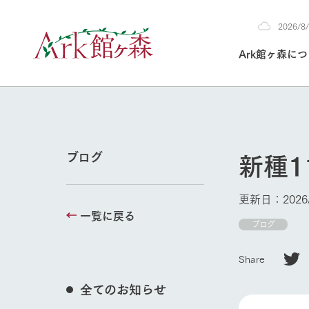
2026/
2026
Ark館ヶ森に
8/8
30°c
/
22°c
2026
(土)
Ark館ヶ森について
私たちの取り組み
生産品を見る
牧場へ行く
よく見られて
新種1
ブログ
今日の牧場
本日の営業時間や
更新日：2026/
花状況などを毎日
一覧に戻る
1Pでわかる A
育てる
館ヶ森高原豚
ブログ
私たちの創業ス
環境を整え、
岩手県館ヶ森地
施設・体験情
Share
事業領域・取り
豊かな命を育む
の中、徹底した
トピックを取り上
しい衛生管理の
わかりやすくご
て育てています。
全てのお知らせ
牧場トップ
フラワーガ