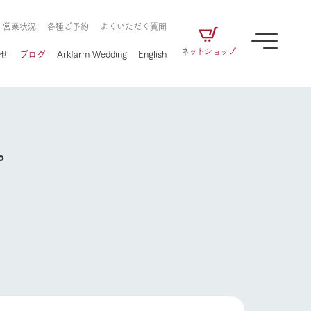
・営業状況
各種ご予約
よくいただく質問
ネットショップ
せ
ブログ
Arkfarm Wedding
English
プ
牧場の楽しみ方
ェアの
牧場スタッフが季節ごとの楽しみ方やシーン
別の楽しみ方をナビゲート
に向けて
想い
企業情報
循環する
をはじめ、私たちが
届け、
の食品はすべて、「家
1972年から時代の変革とともに
この地で挑んできた
農業のために推進し
を描く
て食べさせられるも
歩んできたArk館ヶ森のヒストリ
循環型農業のかたち
の取り組みをご紹介
る」という一貫した
ーや会社概要など、株式会社ア
で作られています。
ークにまつわる情報をご紹介し
牧場の楽しみ方
アクティビティ／体験
ます。