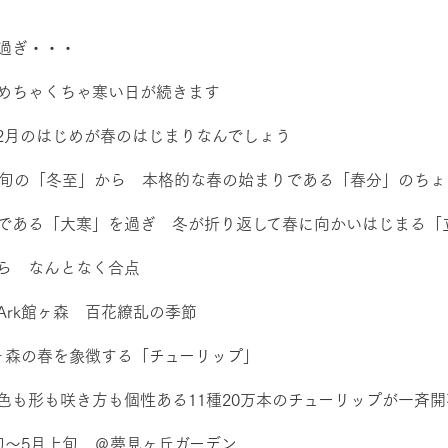
然環境の中、季節の移り変
触れて、感じて、学ぶ。館ヶ森の雄大な
う
なかで動物とふれあう
過ぎ・・・
レストラン/BBQ
ショップ／お買い物
めちゃくちゃ寒い日が続きます
り尽くした料理人が腕を振
丹精込めて育てた生産品をはじめ、牧場
2月のはじめが春のはじまりなんでしょう
タイルで提供
逸品を取り揃えた店舗
リー映像
下旬の「冬至」から 本格的な春の始まりである「春分」のちょ
アクティビティ/体験
創業50周年を
である「大寒」を過ぎ 冬が折り返して春に向かいはじまる「
でのあゆみをま
バスのご案内
作いたしまし
トが開きます）
ら なんとなく合点
周遊バス
Ark館ヶ森 百花繚乱の季節
館ヶ森の春を象徴する「チューリップ」
色も形も咲き方も個性ある11種20万本のチューリップが一斉
よくあるご質問
団体のお客様へ
ペ
旬～5月上旬 ＠夢見ヶ丘ガーデン