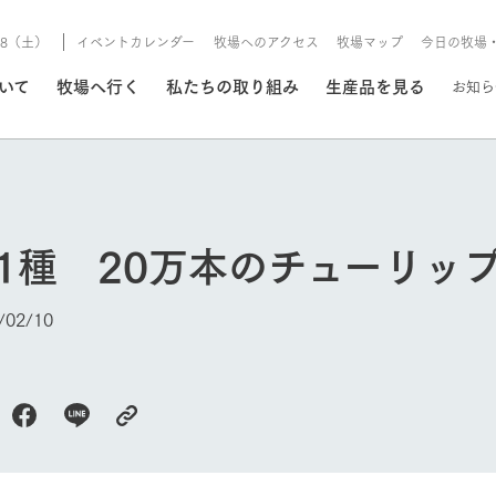
8/8（土）
イベントカレンダー
牧場へのアクセス
牧場マップ
今日の牧場
/8/8（土）
ついて
牧場へ行く
私たちの取り組み
生産品を見る
お知ら
いる情報
1種 20万本のチューリッ
・営業案内
イベント/フェア
牧場の天気、ガーデンの開
02/10
Ark館ヶ森で開催しているイベント・フ
更新
情報やスケジュール
rk館ヶ森
わたしたちの想い
つくる
生産品一覧
農業の未来
つなげる
生産品への
トーリーから、
域の豊かな自然
生きることは食べること。「食
おいしさと安心を、
健やかで笑顔溢れる毎日のため
循環型農業
食を人々に
Ark館ヶ森
報
組みまで、関連
こだわりと、厳
はいのち」の理念に込められた
まっすぐにつくる
に、安全・安心で高品質なもの
持続可能な
未来への輪
族に安心し
げながら1Pで
元、愛情を込め
想いや、農業を未来につなぐた
だけをつくっています。
ている3つ
のだけを作
紹介します。
めの使命をお伝えします。
します。
信念のもと
今日の牧場
ーデン
動物とふれあう