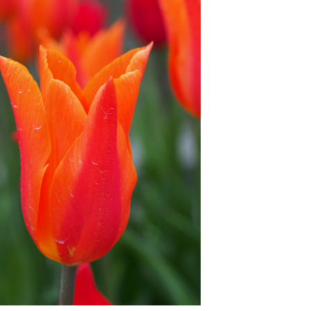
館ヶ森高原豚
牧場マップ
生産品への想
周遊バスのご案内
Arkfarm Wed
営業時間・料金
アクセス
Arkfarm 
ペットをお連れのお客様へ
よくいただく質問