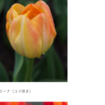
牧場に行く
私たちの取
今日の牧場
育てる
森について
館ヶ森エリアについて
つくる
イベント
つなげる
の想い
牧場の楽しみ方
循環する
Ark館ヶ森
フラワーガーデン
に向けて
動物とふれあう
生産品を見
リーナ（ユリ咲き）
アクティビティ・体験
レストラン
トリー映像
生産品一覧
ショップ／お買い物