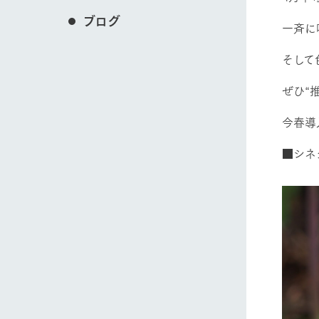
ブログ
一斉に
そして
ぜひ“
今春導
■シネ