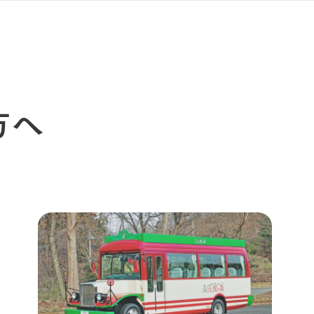
イベント
つなげる
の想い
牧場の楽しみ方
循環する
Ark館ヶ森
フラワーガーデン
に向けて
動物とふれあう
生産品を見
アクティビティ・体験
方へ
レストラン
トリー映像
生産品一覧
ショップ／お買い物
館ヶ森高原豚
牧場マップ
生産品への想
周遊バスのご案内
Arkfarm Wed
営業時間・料金
アクセス
Arkfarm 
ペットをお連れのお客様へ
よくいただく質問