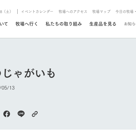
8/8（土）
イベントカレンダー
牧場へのアクセス
牧場マップ
今日の牧場
/8/8（土）
ついて
牧場へ行く
私たちの取り組み
生産品を見る
お知ら
いる情報
のじゃがいも
・営業案内
イベント/フェア
牧場の天気、ガーデンの開
05/13
Ark館ヶ森で開催しているイベント・フ
更新
情報やスケジュール
rk館ヶ森
わたしたちの想い
つくる
生産品一覧
農業の未来
つなげる
生産品への
今日の牧場
トーリーから、
域の豊かな自然
生きることは食べること。「食
おいしさと安心を、
健やかで笑顔溢れる毎日のため
循環型農業
食を人々に
Ark館ヶ森
報
組みまで、関連
こだわりと、厳
はいのち」の理念に込められた
まっすぐにつくる
に、安全・安心で高品質なもの
持続可能な
未来への輪
族に安心し
げながら1Pで
元、愛情を込め
想いや、農業を未来につなぐた
だけをつくっています。
ている3つ
のだけを作
紹介します。
めの使命をお伝えします。
します。
信念のもと
ーデン
動物とふれあう
レストラン/BBQ