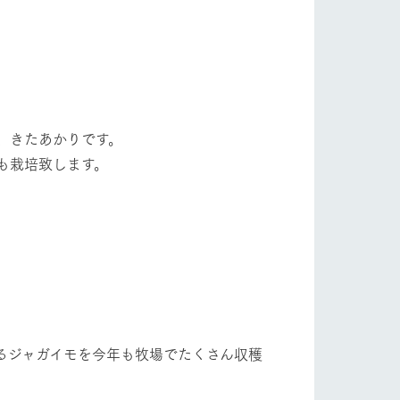
自然
ツリーハウスや各種体験教室など、楽しみな
がら学べる様々なアクティビティ
牧場マップ
ショップ/お買い物
産の
牧場マップのダウンロード
、きたあかりです。
も栽培致します。
ットをお連れの
お客様へ
お問い合わせ
るジャガイモを今年も牧場でたくさん収穫