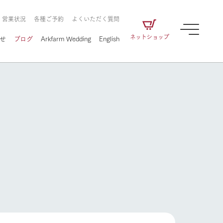
・営業状況
各種ご予約
よくいただく質問
ネットショップ
せ
ブログ
Arkfarm Wedding
English
牧場の楽しみ方
ェアの
牧場スタッフが季節ごとの楽しみ方やシーン
別の楽しみ方をナビゲート
に向けて
想い
企業情報
循環する
牧場の楽しみ方
をはじめ、私たちが
届け、
の食品はすべて、「家
1972年から時代の変革とともに
この地で挑んできた
農業のために推進し
を描く
て食べさせられるも
歩んできたArk館ヶ森のヒストリ
循環型農業のかたち
の取り組みをご紹介
る」という一貫した
ーや会社概要など、株式会社ア
で作られています。
ークにまつわる情報をご紹介し
アクティビティ／体験
ます。
フラワーガーデン