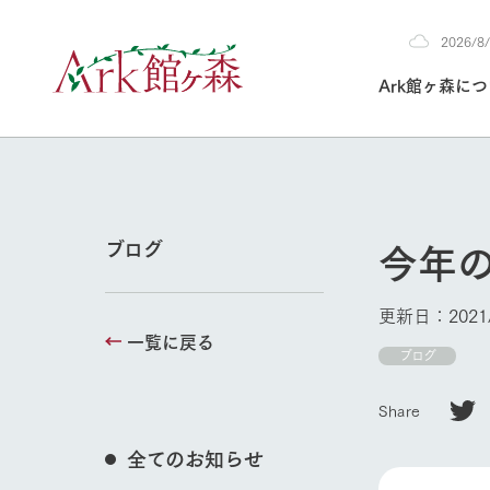
2026/
2026
Ark館ヶ森に
8/8
30°c
/
22°c
2026
(土)
Ark館ヶ森について
私たちの取り組み
生産品を見る
牧場へ行く
よく見られて
今年
ブログ
今日の牧場
本日の営業時間や
更新日：2021/
花状況などを毎日
一覧に戻る
1Pでわかる A
育てる
館ヶ森高原豚
ブログ
牧場トップ
私たちの創業ス
環境を整え、
岩手県館ヶ森地
施設・体験情
Share
事業領域・取り
豊かな命を育む
の中、徹底した
トピックを取り上
しい衛生管理の
わかりやすくご
て育てています。
全てのお知らせ
フラワーガ
イベント/フェア