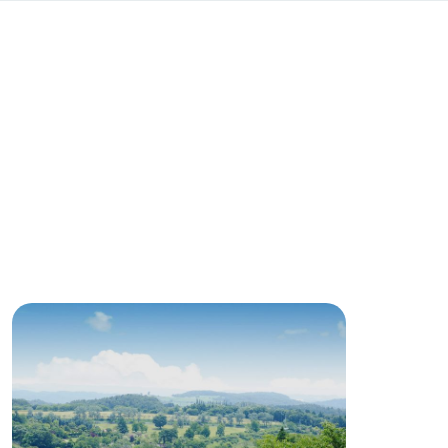
English (Google Translate)
る
い
ネットショップ
ding
Wedding