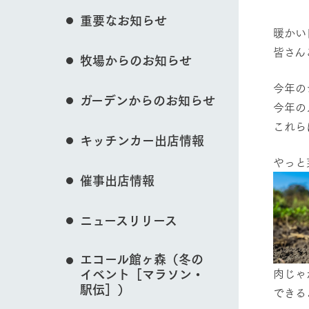
花のある美しい自
重要なお知らせ
わりを存分に味わ
暖かい
営業時間・料金
皆さん
牧場からのお知らせ
交通アクセス
レストラン
動物とふれあう
よくいただく質問
今年の
牧場の生産品を知
ガーデンからのお知らせ
い、ビュッフェス
今年の
団体のお客様へ
50周年ヒスト
これら
周遊バス
ペットをお連れのお客様へ
キッチンカー出店情報
牧場マップを見る
アークグループの
記念し、これま
お問い合わせ・資料請求
牧場内を巡る周遊
やっと
とめた映像を制
催事出店情報
た。（動画サイ
ニュースリリース
営業時間・料金
交通アクセス
エコール館ヶ森（冬の
肉じゃ
イベント［マラソン・
駅伝］）
できる