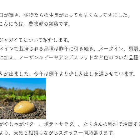
然環境の中、季節の移り変
触れて、感じて、学ぶ。館ヶ森の雄大な
う
なかで動物とふれあう
日が続き、植物たちの生長がとっても早くなってきました。
こんにちは。農牧部の齋藤です。
ショップ／お買い物
アクティビティ/体験
ジャガイモについて紹介します。
り尽くした料理人が腕を振
丹精込めて育てた生産品をはじめ、牧場
タイルで提供
逸品を取り揃えた店舗
メインで栽培される品種は昨年に引き続き、メークイン、男爵
リー映像
に加え、ノーザンルビーやアンデスレッドなど色のついた品種
周遊バス
創業50周年を
でのあゆみをま
バスのご案内
芽が出ました。今年は例年より少し芽出しを遅らせています。
作いたしまし
トが開きます）
よくあるご質問
団体のお客様へ
ペ
がやじゃがバター、ポテトサラダ、、たくさんの料理で活躍す
よう、天気と相談しながらスタッフ一同頑張ります。