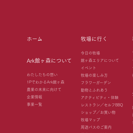
ホーム
牧場に行く
今日の牧場
Ark館ヶ森について
館ヶ森エリアについて
イベント
わたしたちの想い
牧場の楽しみ方
1PでわかるArk館ヶ森
フラワーガーデン
農業の未来に向けて
動物とふれあう
企業情報
アクティビティ・体験
事業一覧
レストラン／セルフBBQ
ショップ／お買い物
牧場マップ
周遊バスのご案内