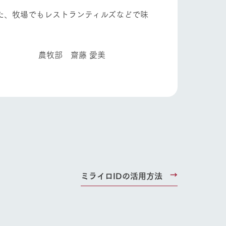
た、牧場でもレストランティルズなどで味
 愛美
ミライロIDの活用方法
り組み
お知らせ
ブログ
お問い合わせ・資料請求
生産品カタログ・資料DL