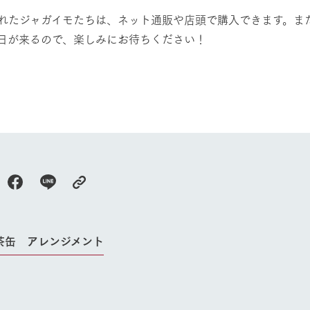
れたジャガイモたちは、ネット通販や店頭で購入できます。ま
日が来るので、楽しみにお待ちください！
農牧部 齋藤
茶缶 アレンジメント
牧場に行く
私たちの取
今日の牧場
育てる
森について
館ヶ森エリアについて
つくる