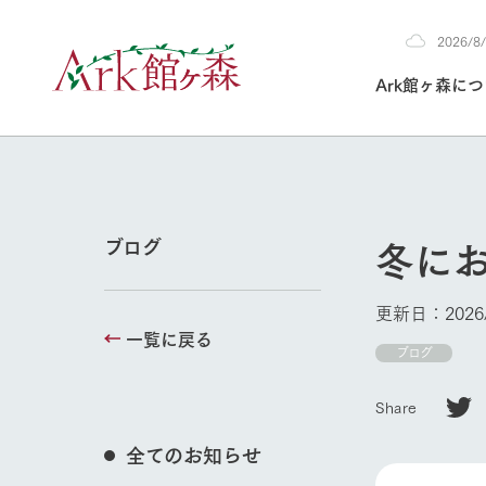
2026/
2026
Ark館ヶ森に
8/9
30°c
/
22°c
2026
(日)
Ark館ヶ森について
私たちの取り組み
生産品を見る
牧場へ行く
よく見られて
冬に
ブログ
今日の牧場
本日の営業時間や
更新日：2026/
花状況などを毎日
一覧に戻る
1Pでわかる A
育てる
館ヶ森高原豚
ブログ
私たちの創業ス
環境を整え、
岩手県館ヶ森地
施設・体験情
Share
事業領域・取り
豊かな命を育む
の中、徹底した
トピックを取り上
しい衛生管理の
牧場トップ
わかりやすくご
て育てています。
全てのお知らせ
フラワーガ