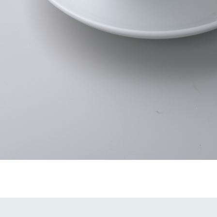
牧場に行く
私たちの取
今日の牧場
育てる
森について
館ヶ森エリアについて
つくる
イベント
つなげる
の想い
牧場の楽しみ方
循環する
Ark館ヶ森
フラワーガーデン
に向けて
動物とふれあう
生産品を見
アクティビティ・体験
レストラン
トリー映像
生産品一覧
ショップ／お買い物
館ヶ森高原豚
牧場マップ
生産品への想
周遊バスのご案内
Arkfarm Wed
営業時間・料金
アクセス
Arkfarm 
ペットをお連れのお客様へ