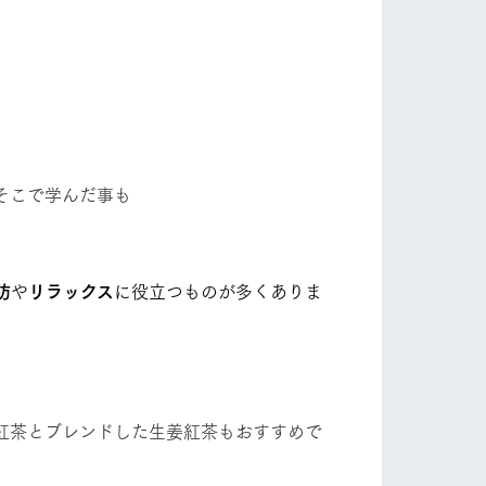
自然
ツリーハウスや各種体験教室など、楽しみな
がら学べる様々なアクティビティ
フラワーガーデン
牧場マップ
産の
牧場マップのダウンロード
ショップ/お買い物
そこで学んだ事も
防
や
リラックス
に役立つものが多くありま
紅茶とブレンドした生姜紅茶もおすすめで
ットをお連れの
お客様へ
お問い合わせ