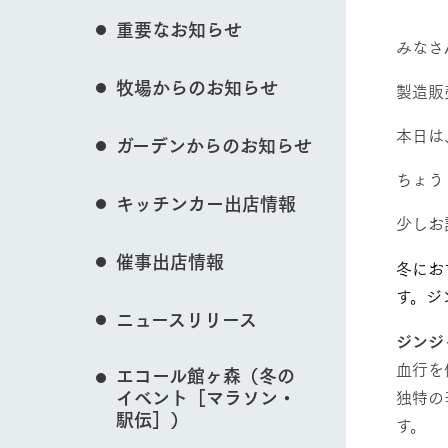
花のある美しい自
重要なお知らせ
わりを存分に味わ
みなさ
営業時間・料金
イベント/フェア
牧場からのお知らせ
交通アクセス
レストラン
製造販
よくいただく質問
牧場の生産品を知
本日は
ガーデンからのお知らせ
い、ビュッフェス
団体のお客様へ
動物とふれあう
50周年ヒスト
ちょう
周遊バス
ペットをお連れのお客様へ
キッチンカー出店情報
アークグループの
少しお
記念し、これま
お問い合わせ・資料請求
牧場内を巡る周遊
とめた映像を制
催事出店情報
た。（動画サイ
冬にお
牧場マップを見る
す。ジ
ニュースリリース
ジンジ
血行を
エコール館ヶ森（冬の
イベント［マラソン・
独特の
営業時間・料金
交通アクセス
駅伝］）
す。