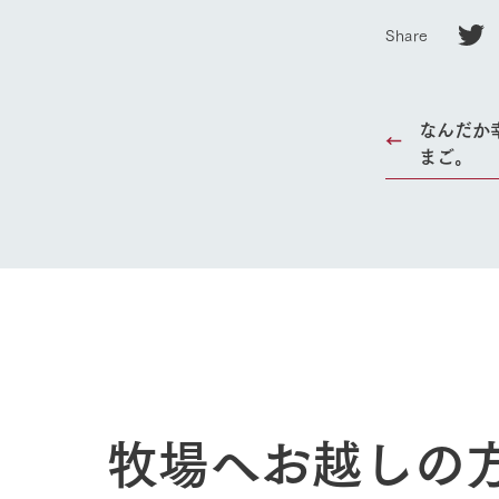
Share
なんだか
まご。
牧場へお越しの