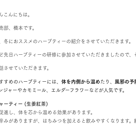
然環境の中、季節の移り変
触れて、感じて、学ぶ。館ヶ森の雄大な
う
なかで動物とふれあう
んこんにちは。
レストラン/BBQ
ショップ／お買い物
売部、橋本です。
り尽くした料理人が腕を振
丹精込めて育てた生産品をはじめ、牧場
、冬におススメのハーブティーの紹介をさせていただきます。
タイルで提供
逸品を取り揃えた店舗
アクティビティ/体験
リー映像
ど先日ハーブティーの研修に参加させていただきましたので、
創業50周年を
話させていただきます。
でのあゆみをま
バスのご案内
作いたしまし
トが開きます）
すすめのハーブティーには、
体を内側から温め
たり、
風邪の予
周遊バス
ンジャーやカモミール、エルダーフラワーなどが人気です。
ャーティー (生姜紅茶)
促進し、体を芯から温める効果があります。
辛みがありますが、はちみつを加えると飲みやすくなります。
よくあるご質問
団体のお客様へ
ペ