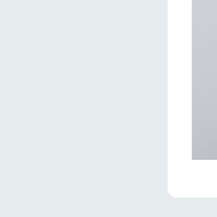
ホーム
Ark館ヶ
わたしたち
1Pでわかる
農業の未来
企業情報
事業一覧
50周年ヒス