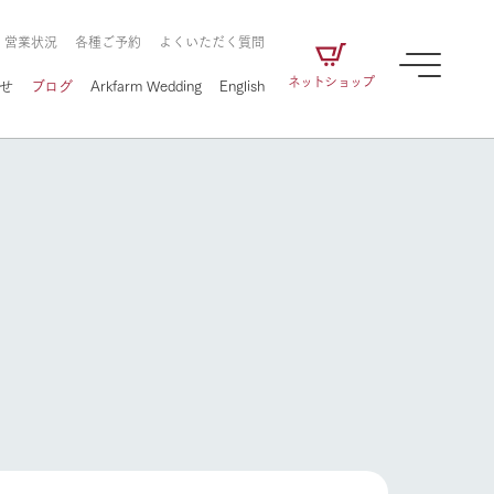
・営業状況
各種ご予約
よくいただく質問
ネットショップ
せ
ブログ
Arkfarm Wedding
English
牧場の楽しみ方
ェアの
牧場スタッフが季節ごとの楽しみ方やシーン
別の楽しみ方をナビゲート
に向けて
想い
企業情報
循環する
をはじめ、私たちが
届け、
の食品はすべて、「家
1972年から時代の変革とともに
この地で挑んできた
農業のために推進し
を描く
て食べさせられるも
歩んできたArk館ヶ森のヒストリ
循環型農業のかたち
の取り組みをご紹介
る」という一貫した
ーや会社概要など、株式会社ア
牧場の楽しみ方
で作られています。
ークにまつわる情報をご紹介し
アクティビティ／体験
ます。