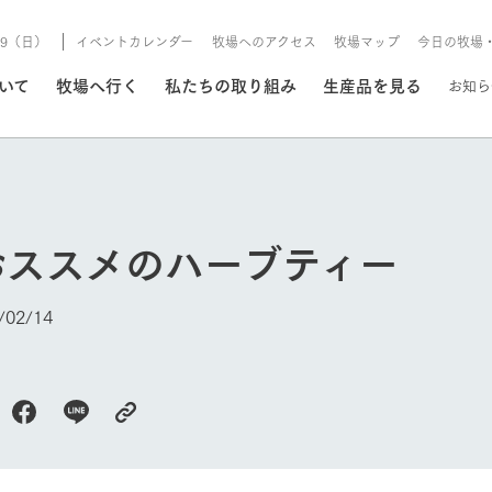
8/9（日）
イベントカレンダー
牧場へのアクセス
牧場マップ
今日の牧場
/8/9（日）
ついて
牧場へ行く
私たちの取り組み
生産品を見る
お知ら
いる情報
おススメのハーブティー
・営業案内
イベント/フェア
牧場の天気、ガーデンの開
02/14
Ark館ヶ森で開催しているイベント・フ
更新
情報やスケジュール
rk館ヶ森
わたしたちの想い
つくる
生産品一覧
農業の未来
つなげる
生産品への
トーリーから、
域の豊かな自然
生きることは食べること。「食
おいしさと安心を、
健やかで笑顔溢れる毎日のため
循環型農業
食を人々に
Ark館ヶ森
報
組みまで、関連
こだわりと、厳
はいのち」の理念に込められた
まっすぐにつくる
に、安全・安心で高品質なもの
持続可能な
未来への輪
族に安心し
げながら1Pで
元、愛情を込め
想いや、農業を未来につなぐた
だけをつくっています。
ている3つ
のだけを作
今日の牧場
紹介します。
めの使命をお伝えします。
します。
信念のもと
ーデン
動物とふれあう