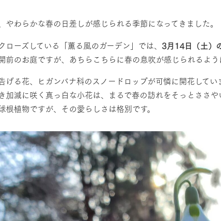
然環境の中、季節の移り変
触れて、感じて、学ぶ。館ヶ森の雄大な
う
なかで動物とふれあう
、やわらかな春の日差しが感じられる季節になってきました。
レストラン/BBQ
ショップ／お買い物
クローズしている「薫る風のガーデン」では、
3月14日（土）
開前のお庭ですが、あちらこちらに春の息吹が感じられるよう
り尽くした料理人が腕を振
丹精込めて育てた生産品をはじめ、牧場
タイルで提供
逸品を取り揃えた店舗
告げる花、ヒガンバナ科のスノードロップが可憐に開花してい
リー映像
アクティビティ/体験
き加減に咲く真っ白な小花は、まるで春の訪れをそっとささや
創業50周年を
球根植物ですが、その愛らしさは格別です。
でのあゆみをま
バスのご案内
作いたしまし
トが開きます）
周遊バス
よくあるご質問
団体のお客様へ
ペ