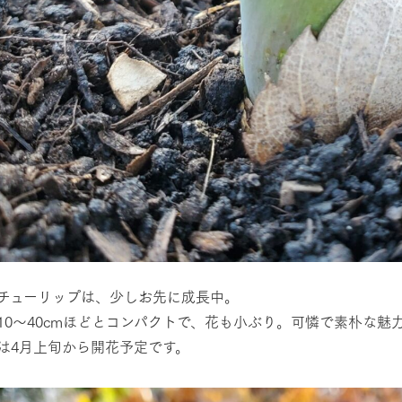
チューリップは、少しお先に成長中。
10〜40cmほどとコンパクトで、花も小ぶり。可憐で素朴な魅
は4月上旬から開花予定です。