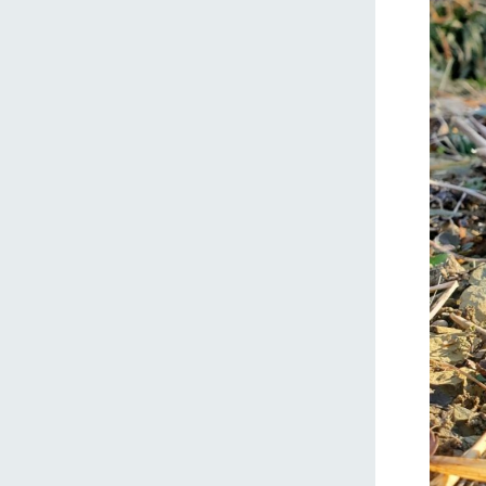
ホーム
Ark館ヶ
わたしたち
1Pでわかる
農業の未来
企業情報
事業一覧
50周年ヒス