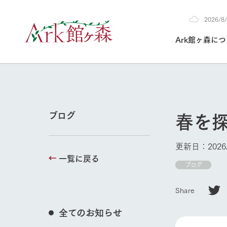
2026/
2026
Ark館ヶ森に
8/5
30°c
/
22°c
2026
(水)
Ark館ヶ森について
私たちの取り組み
生産品を見る
牧場へ行く
よく見られて
春を
ブログ
今日の牧場
本日の営業時間や
更新日：2026/
花状況などを毎日
一覧に戻る
1Pでわかる A
育てる
館ヶ森高原豚
ブログ
私たちの創業ス
環境を整え、
岩手県館ヶ森地
施設・体験情
Share
事業領域・取り
豊かな命を育む
の中、徹底した
トピックを取り上
しい衛生管理の
わかりやすくご
て育てています。
全てのお知らせ
牧場トップ
フラワーガ