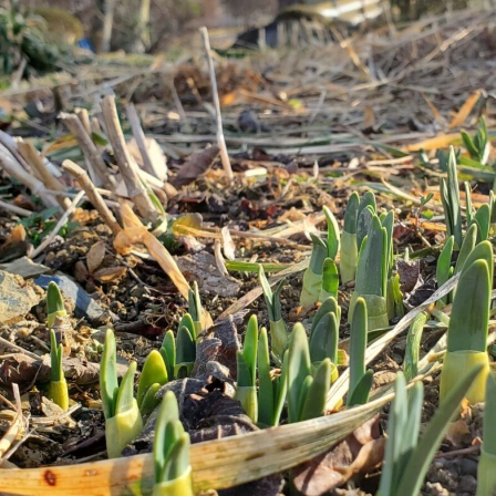
牧場に行く
私たちの取
今日の牧場
育てる
森について
館ヶ森エリアについて
つくる
イベント
つなげる
の想い
牧場の楽しみ方
循環する
Ark館ヶ森
フラワーガーデン
に向けて
動物とふれあう
生産品を見
アクティビティ・体験
レストラン
トリー映像
生産品一覧
ショップ／お買い物