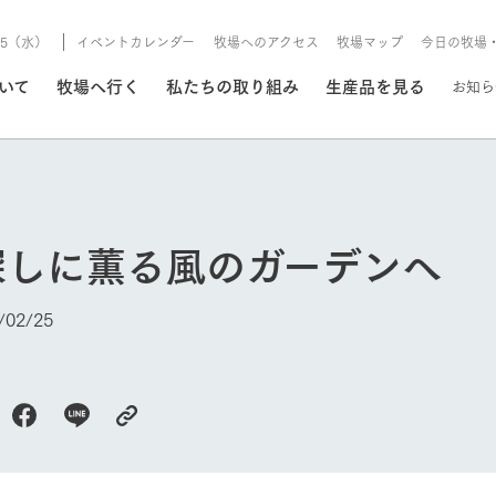
8/5（水）
イベントカレンダー
牧場へのアクセス
牧場マップ
今日の牧場
/8/5（水）
ついて
牧場へ行く
私たちの取り組み
生産品を見る
お知ら
いる情報
探しに薫る風のガーデンへ
・営業案内
イベント/フェア
牧場の天気、ガーデンの開
02/25
Ark館ヶ森で開催しているイベント・フ
更新
情報やスケジュール
rk館ヶ森
わたしたちの想い
つくる
生産品一覧
農業の未来
つなげる
生産品への
トーリーから、
域の豊かな自然
生きることは食べること。「食
おいしさと安心を、
健やかで笑顔溢れる毎日のため
循環型農業
食を人々に
Ark館ヶ森
報
組みまで、関連
こだわりと、厳
はいのち」の理念に込められた
まっすぐにつくる
に、安全・安心で高品質なもの
持続可能な
未来への輪
族に安心し
げながら1Pで
元、愛情を込め
想いや、農業を未来につなぐた
だけをつくっています。
ている3つ
のだけを作
紹介します。
めの使命をお伝えします。
します。
信念のもと
今日の牧場
ーデン
動物とふれあう