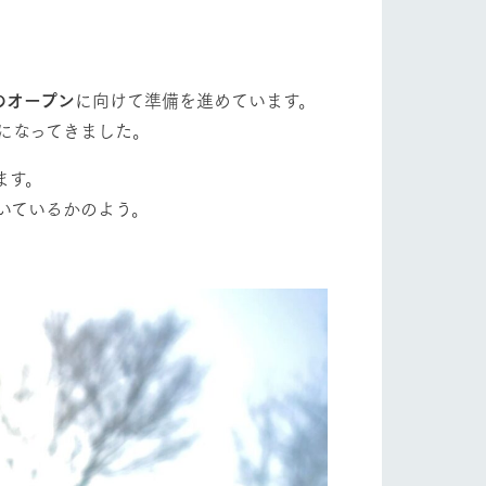
自然
ツリーハウスや各種体験教室など、楽しみな
がら学べる様々なアクティビティ
フラワーガーデン
牧場マップ
のオープン
に向けて準備を進めています。
になってきました。
産の
牧場マップのダウンロード
ます。
ショップ/お買い物
いているかのよう。
ットをお連れの
お客様へ
お問い合わせ