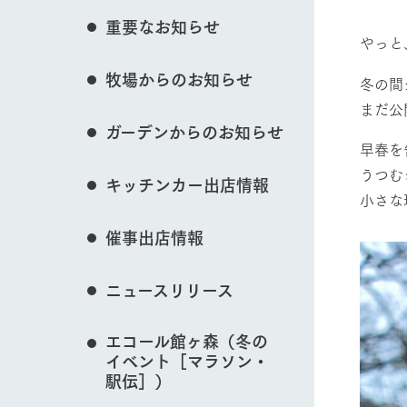
花のある美しい自
重要なお知らせ
わりを存分に味わ
やっと
営業時間・料金
イベント/フェア
牧場からのお知らせ
交通アクセス
レストラン
冬の間
まだ公
よくいただく質問
牧場の生産品を知
ガーデンからのお知らせ
い、ビュッフェス
団体のお客様へ
早春を
50周年ヒスト
動物とふれあう
うつむ
周遊バス
ペットをお連れのお客様へ
キッチンカー出店情報
アークグループの
小さな
記念し、これま
お問い合わせ・資料請求
牧場内を巡る周遊
とめた映像を制
催事出店情報
た。（動画サイ
牧場マップを見る
ニュースリリース
エコール館ヶ森（冬の
イベント［マラソン・
営業時間・料金
交通アクセス
駅伝］）