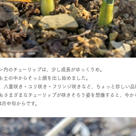
館ヶ森高原豚
牧場マップ
生産品への想
周遊バスのご案内
Arkfarm Wed
営業時間・料金
アクセス
Arkfarm 
ペットをお連れのお客様へ
よくいただく質問
ン内のチューリップは、少し成長がゆっくりめ。
も土の中からそっと顔を出し始めました。
、八重咲き・ユリ咲き・フリンジ咲きなど、ちょっと珍しい品
もさまざまなチューリップが咲きそろう姿を想像すると、今か
4月中旬からです。