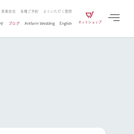
・営業状況
各種ご予約
よくいただく質問
ネットショップ
せ
ブログ
Arkfarm Wedding
English
牧場の楽しみ方
ェアの
牧場スタッフが季節ごとの楽しみ方やシーン
別の楽しみ方をナビゲート
に向けて
想い
企業情報
循環する
をはじめ、私たちが
届け、
の食品はすべて、「家
1972年から時代の変革とともに
この地で挑んできた
農業のために推進し
を描く
て食べさせられるも
歩んできたArk館ヶ森のヒストリ
循環型農業のかたち
の取り組みをご紹介
る」という一貫した
ーや会社概要など、株式会社ア
で作られています。
ークにまつわる情報をご紹介し
牧場の楽しみ方
アクティビティ／体験
ます。