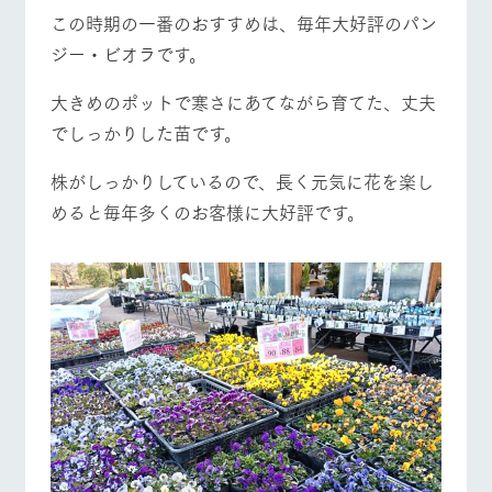
お問い合
この時期の一番のおすすめは、毎年大好評のパン
牧場内を巡る周
わせ・資
遊バスのご案内
料請求
ジー・ビオラです。
営業時間・料金
交通アクセス
個人情報取扱いについて
大きめのポットで寒さにあてながら育てた、丈夫
よくあるご質問
団体のお客様へ
でしっかりした苗です。
ペットをお連れの
お問い合わせ
お客様へ
株がしっかりしているので、長く元気に花を楽し
めると毎年多くのお客様に大好評です。