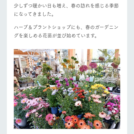
施設・体験情報
少しずつ暖かい日も増え、春の訪れを感じる季節
になってきました。
ArkFarm Wedding
フラワー
動物とふ
アクティ
牧場トップ
今日の牧場
牧場の楽しみ方
ガーデン
れあう
ビティ／
ハーブ＆プラントショップにも、春のガーデニン
体験
花のある美しい
触れて、感じ
グを楽しめる花苗が並び始めています。
ツリーハウスや
自然環境の中、
て、学ぶ。館ヶ
お知らせ
各種体験教室な
季節の移り変わ
森の雄大な自然
ど、楽しみなが
りを存分に味わ
なかで動物とふ
ブログ
イベント/フェア
レストラン/BBQ
フラワーガーデン
ら学べる様々な
う
れあう
アクティビティ
お問い合わせ・資料請求
営業時
生産品カタログ・資料DL
間・料金
レストラ
ショップ
牧場マッ
ン
／お買い
プ
交通アク
動物とふれあう
アクティビティ/体験
ショップ/お買い物
English (Google Translate)
物
セス
牧場の生産品を
牧場マップのダ
丹精込めて育て
知り尽くした料
ウンロード
よくいた
だく質問
た生産品をはじ
理人が腕を振
ネットショップ
め、牧場産の逸
い、ビュッフェ
団体のお
品を取り揃えた
スタイルで提供
客様へ
牧場マップを見る
周遊バス
店舗
ペットを
お連れの
周遊バス
お客様へ