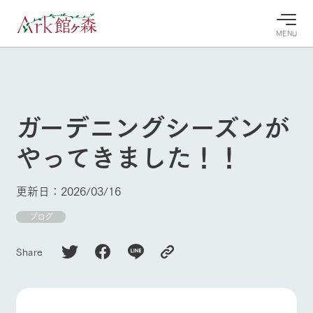
MENU
30°c
/
22°c
30°c
/
22°c
8/8
8/8
2026
2026
(土)
(土)
ガーデニングシーズンが
牧場へ行
よく見られている情報
やってきました！！
く
ホーム
今日の牧
イベン
牧場の楽
場・営業
ト/フェ
しみ方
Ark館ヶ森について
更新日：2026/03/16
案内
ア
牧場スタッフが
本日の営業時間
Ark館ヶ森で開
ブログ
季節ごとの楽し
牧場に行く
や牧場の天気、
催しているイベ
み方やシーン別
ガーデンの開花
ント・フェアの
の楽しみ方をナ
Share
状況などを毎日
情報やスケジュ
ビゲート
更新
ール
私たちの取り組み
生産品を見る