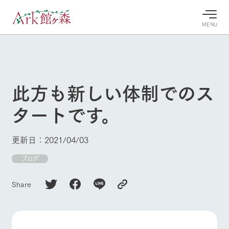
MENU
30°c
/
22°c
30°c
/
22°c
8/7
8/7
2026
2026
(金)
(金)
此方も新しい体制でのス
牧場へ行
よく見られている情報
タートです。
く
ホーム
今日の牧
イベン
牧場の楽
場・営業
ト/フェ
しみ方
Ark館ヶ森について
更新日：2021/04/03
案内
ア
牧場スタッフが
本日の営業時間
Ark館ヶ森で開
ブログ
季節ごとの楽し
牧場に行く
や牧場の天気、
催しているイベ
み方やシーン別
ガーデンの開花
ント・フェアの
の楽しみ方をナ
Share
状況などを毎日
情報やスケジュ
ビゲート
更新
ール
私たちの取り組み
生産品を見る