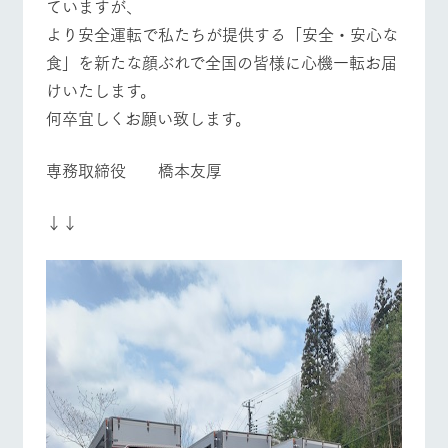
ていますが、
お問い合
営業時間・料金
交通アクセス
牧場内を巡る周
わせ・資
より安全運転で私たちが提供する「安全・安心な
遊バスのご案内
料請求
食」を新たな顔ぶれで全国の皆様に心機一転お届
よくあるご質問
団体のお客様へ
個人情報取扱いについて
けいたします。
ペットをお連れの
お問い合わせ
何卒宜しくお願い致します。
お客様へ
専務取締役 橋本友厚
↓↓