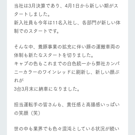
施設・体験情報
当社は3月決算であり、4月1日から新しい期がス
牧場トップ
今日の牧場
牧場の楽しみ方
タートしました。
ArkFarm Wedding
フラワー
動物とふ
アクティ
新入社員も今年は11名入社し、各部門が新しい体
ガーデン
れあう
ビティ／
体験
制でのスタートです。
花のある美しい
触れて、感じ
ツリーハウスや
自然環境の中、
て、学ぶ。館ヶ
イベント/フェア
レストラン/BBQ
フラワーガーデン
お知らせ
各種体験教室な
季節の移り変わ
森の雄大な自然
そんな中、養豚事業の拡充に伴い豚の運搬車両の
ど、楽しみなが
りを存分に味わ
なかで動物とふ
ブログ
ら学べる様々な
体制も新たなスタートを切りました。
う
れあう
アクティビティ
お問い合わせ・資料請求
キャブの色もこれまでの白色統一から弊社カンパ
営業時
動物とふれあう
アクティビティ/体験
ショップ/お買い物
ニーカラーのワインレッドに刷新し、新しい顔ぶ
生産品カタログ・資料DL
間・料金
レストラ
ショップ
牧場マッ
ン
／お買い
プ
れが
交通アク
English (Google Translate)
物
セス
3台3月末に納車になりました。
牧場の生産品を
牧場マップのダ
丹精込めて育て
知り尽くした料
ウンロード
よくいた
だく質問
た生産品をはじ
理人が腕を振
牧場マップを見る
周遊バス
担当運転手の皆さんも、責任感と高揚感いっぱい
ネットショップ
め、牧場産の逸
い、ビュッフェ
団体のお
品を取り揃えた
スタイルで提供
客様へ
の笑顔（笑）
店舗
ペットを
お連れの
世の中も業界でも色々混沌としている状況が続い
周遊バス
お客様へ