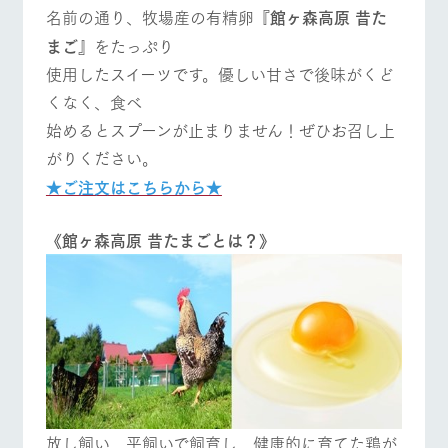
名前の通り、牧場産の有精卵
『館ヶ森高原
昔た
営業時間・料金
交通アクセス
まご』
をたっぷり
個人情報取扱いについて
使用したスイーツです。優しい甘さで後味がくど
よくあるご質問
団体のお客様へ
くなく、食べ
ペットをお連れの
お問い合わせ
始めるとスプーンが止まりません！ぜひお召し上
お客様へ
がりください。
★ご注文はこちらから★
《館ヶ森高原
昔たまごとは？》
放し飼い、平飼いで飼育し、健康的に育てた鶏が