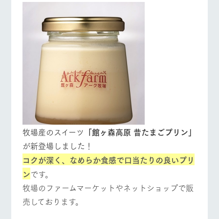
フラワーガー
動物とふれあ
牧場トップ
今日の牧場
牧場の楽しみ方
デン
う
ArkFarm Wedding
花のある美しい自然
触れて、感じて、学
環境の中、季節の移
ぶ。館ヶ森の雄大な
り変わりを存分に味
自然なかで動物とふ
わう
れあう
お知らせ
イベント/フェア
レストラン/BBQ
フラワーガーデン
ブログ
ショップ／お
レストラン
営業時間・料金
買い物
お問い合わせ・資料請求
交通アクセス
牧場の生産品を知り
丹精込めて育てた生
尽くした料理人が腕
生産品カタログ・資料DL
産品をはじめ、牧場
動物とふれあう
アクティビティ/体験
ショップ/お買い物
よくいただく質
を振い、ビュッフェス
産の逸品を取り揃え
問
牧場産のスイーツ
「館ヶ森高原 昔たまごプリン」
タイルで提供
English (Google Translate)
た店舗
団体のお客様へ
が新登場しました！
コクが深く、なめらか食感で口当たりの良いプリ
周遊バス
ペットをお連れ
のお客様へ
ネットショップ
牧場マップを見る
周遊バス
ン
です。
牧場内を巡る周遊バ
お問い合わせ・
牧場のファームマーケットやネットショップで販
スのご案内
資料請求
売しております。