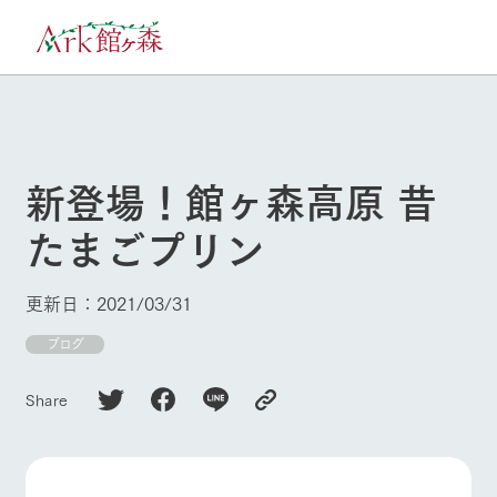
30°c
/
22°c
8/9
2026
(日)
新登場！館ヶ森高原 昔
牧場へ行く
よく見られている情報
たまごプリン
ホーム
今日の牧場・
イベント/フェ
営業案内
ア
Ark館ヶ森について
更新日：2021/03/31
本日の営業時間や牧
Ark館ヶ森で開催して
ブログ
場の天気、ガーデン
いるイベント・フェ
牧場に行く
の開花状況などを毎
アの情報やスケジュ
日更新
ール
Share
私たちの取り組み
施設・体験情報
生産品を見る