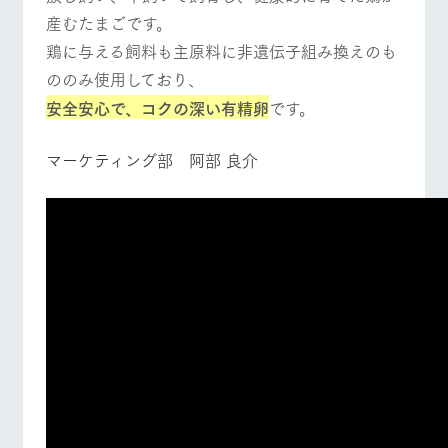
産むたまごです。
鶏に与える飼料も主原料に非遺伝子組み換え
のも
ののみ使用しており、
安全安心で、コクの深い有精卵
です。
マーケティング部 阿部 良介