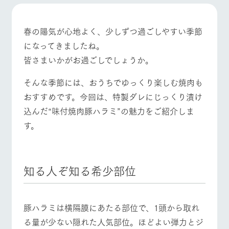
施設・体験情報
ArkFarm Wedding
フラワー
動物とふ
アクティ
春の陽気が心地よく、少しずつ過ごしやすい季節
ガーデン
れあう
ビティ／
牧場トップ
今日の牧場
牧場の楽しみ方
になってきましたね。
体験
花のある美しい
触れて、感じ
皆さまいかがお過ごしでしょうか。
ツリーハウスや
自然環境の中、
て、学ぶ。館ヶ
お知らせ
各種体験教室な
季節の移り変わ
森の雄大な自然
そんな季節には、おうちでゆっくり楽しむ焼肉も
ど、楽しみなが
りを存分に味わ
なかで動物とふ
ブログ
ら学べる様々な
う
れあう
イベント/フェア
レストラン/BBQ
フラワーガーデン
おすすめです。今回は、特製ダレにじっくり漬け
アクティビティ
お問い合わせ・資料請求
込んだ“味付焼肉豚ハラミ”の魅力をご紹介しま
営業時
生産品カタログ・資料DL
間・料金
レストラ
ショップ
牧場マッ
す。
ン
／お買い
プ
交通アク
English (Google Translate)
物
セス
動物とふれあう
アクティビティ/体験
ショップ/お買い物
牧場の生産品を
牧場マップのダ
丹精込めて育て
知り尽くした料
ウンロード
よくいた
知る人ぞ知る希少部位
だく質問
た生産品をはじ
理人が腕を振
ネットショップ
め、牧場産の逸
い、ビュッフェ
団体のお
品を取り揃えた
スタイルで提供
客様へ
店舗
牧場マップを見る
周遊バス
ペットを
豚ハラミは横隔膜にあたる部位で、1頭から取れ
お連れの
周遊バス
お客様へ
る量が少ない隠れた人気部位。ほどよい弾力とジ