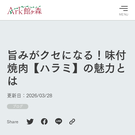
MENU
30°c
/
22°c
30°c
/
22°c
8/8
8/8
2026
2026
(土)
(土)
旨みがクセになる！味付
牧場へ行
よく見られている情報
焼肉【ハラミ】の魅力と
く
ホーム
今日の牧
イベン
牧場の楽
は
場・営業
ト/フェ
しみ方
Ark館ヶ森について
案内
ア
牧場スタッフが
本日の営業時間
Ark館ヶ森で開
季節ごとの楽し
更新日：2026/03/28
牧場に行く
や牧場の天気、
催しているイベ
み方やシーン別
ガーデンの開花
ント・フェアの
の楽しみ方をナ
ブログ
状況などを毎日
情報やスケジュ
ビゲート
更新
ール
私たちの取り組み
Share
生産品を見る