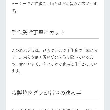
お問い合
ューシーさが特徴で、噛むほどに旨みが広がりま
牧場内を巡る周
わせ・資
遊バスのご案内
す。
料請求
営業時間・料金
交通アクセス
個人情報取扱いについて
よくあるご質問
団体のお客様へ
手作業で丁寧にカット
ペットをお連れの
お問い合わせ
お客様へ
この豚ハラミは、ひとつひとつ手作業で丁寧にカ
ット。余分な筋や硬い部分を取り除いているた
め、食べやすく、やわらかな食感に仕上がってい
ます。
特製焼肉ダレが旨さの決め手