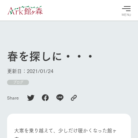
MENU
30°c
/
22°c
30°c
/
22°c
8/9
8/9
2026
2026
(日)
(日)
春を探しに・・・
牧場へ行
よく見られている情報
く
ホーム
更新日：2021/01/24
今日の牧
イベン
牧場の楽
場・営業
ト/フェ
しみ方
Ark館ヶ森について
ブログ
案内
ア
牧場スタッフが
本日の営業時間
Ark館ヶ森で開
季節ごとの楽し
Share
牧場に行く
や牧場の天気、
催しているイベ
み方やシーン別
ガーデンの開花
ント・フェアの
の楽しみ方をナ
状況などを毎日
情報やスケジュ
ビゲート
更新
ール
私たちの取り組み
大寒を乗り越えて、少しだけ暖かくなった館ヶ
生産品を見る