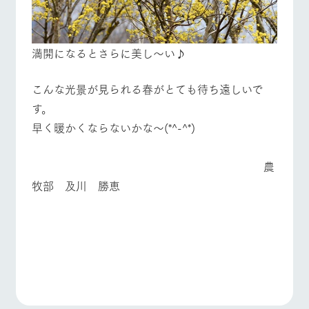
満開になるとさらに美し～い♪
こんな光景が見られる春がとても待ち遠しいで
す。
早く暖かくならないかな～(*^-^*)
農
牧部 及川 勝恵