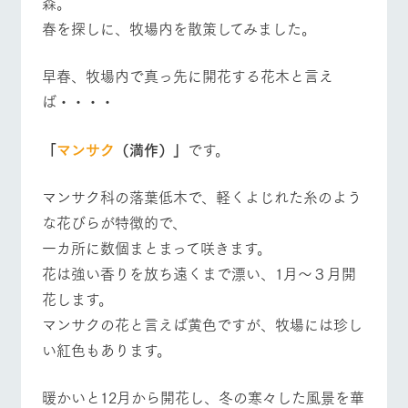
森。
施設・体験情報
春を探しに、牧場内を散策してみました。
ArkFarm Wedding
フラワー
動物とふ
アクティ
ガーデン
れあう
ビティ／
早春、牧場内で真っ先に開花する花木と言え
体験
牧場トップ
今日の牧場
牧場の楽しみ方
花のある美しい
触れて、感じ
ば・・・・
ツリーハウスや
自然環境の中、
て、学ぶ。館ヶ
お知らせ
各種体験教室な
季節の移り変わ
森の雄大な自然
ど、楽しみなが
「
マンサク
（満作）」
です。
りを存分に味わ
なかで動物とふ
ブログ
ら学べる様々な
う
れあう
アクティビティ
お問い合わせ・資料請求
イベント/フェア
レストラン/BBQ
フラワーガーデン
マンサク科の落葉低木で、軽くよじれた糸のよう
営業時
生産品カタログ・資料DL
間・料金
レストラ
ショップ
牧場マッ
な花びらが特徴的で、
ン
／お買い
プ
交通アク
一カ所に数個まとまって咲きます。
English (Google Translate)
物
セス
牧場の生産品を
牧場マップのダ
花は強い香りを放ち遠くまで漂い、1月～３月開
丹精込めて育て
知り尽くした料
ウンロード
よくいた
動物とふれあう
アクティビティ/体験
ショップ/お買い物
花します。
だく質問
た生産品をはじ
理人が腕を振
ネットショップ
め、牧場産の逸
い、ビュッフェ
マンサクの花と言えば黄色ですが、牧場には珍し
団体のお
品を取り揃えた
スタイルで提供
客様へ
店舗
い紅色もあります。
ペットを
お連れの
牧場マップを見る
周遊バス
周遊バス
お客様へ
暖かいと12月から開花し、冬の寒々した風景を華