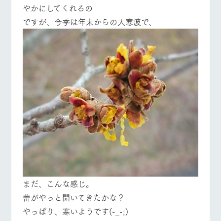
お問い合
やかにしてくれるの
牧場内を巡る周
わせ・資
遊バスのご案内
料請求
ですが、今季は年末からの大寒波で、
個人情報取扱いについて
営業時間・料金
交通アクセス
よくあるご質問
団体のお客様へ
ペットをお連れの
お問い合わせ
お客様へ
まだ、こんな感じ。
蕾がやっと開いてきたかな？
やっぱり、寒いようです(-_-;)