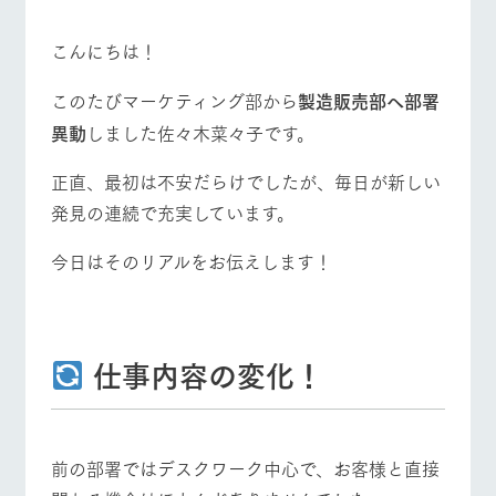
施設・体験情報
こんにちは！
ArkFarm Wedding
フラワー
動物とふ
アクティ
ガーデン
れあう
ビティ／
体験
このたびマーケティング部から
製造販売部へ部署
花のある美しい
触れて、感じ
異動
しました佐々木菜々子です。
ツリーハウスや
自然環境の中、
て、学ぶ。館ヶ
お知らせ
各種体験教室な
季節の移り変わ
森の雄大な自然
牧場トップ
今日の牧場
牧場の楽しみ方
ど、楽しみなが
正直、最初は不安だらけでしたが、毎日が新しい
りを存分に味わ
なかで動物とふ
ブログ
ら学べる様々な
う
れあう
発見の連続で充実しています。
アクティビティ
お問い合わせ・資料請求
営業時
今日はそのリアルをお伝えします！
生産品カタログ・資料DL
間・料金
レストラ
ショップ
牧場マッ
ン
／お買い
プ
イベント/フェア
レストラン/BBQ
フラワーガーデン
交通アク
English (Google Translate)
物
セス
牧場の生産品を
牧場マップのダ
丹精込めて育て
知り尽くした料
ウンロード
よくいた
だく質問
た生産品をはじ
仕事内容の変化！
理人が腕を振
ネットショップ
め、牧場産の逸
い、ビュッフェ
団体のお
品を取り揃えた
動物とふれあう
アクティビティ/体験
ショップ/お買い物
スタイルで提供
客様へ
店舗
ペットを
お連れの
前の部署ではデスクワーク中心で、お客様と直接
周遊バス
お客様へ