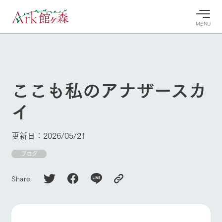
MENU
30°c
/
22°c
30°c
/
22°c
8/6
8/6
2026
2026
(木)
(木)
ここも私のアナザースカ
牧場へ行
よく見られている情報
イ
く
ホーム
今日の牧
イベン
牧場の楽
場・営業
ト/フェ
しみ方
Ark館ヶ森について
更新日：2026/05/21
案内
ア
牧場スタッフが
本日の営業時間
Ark館ヶ森で開
ブログ
季節ごとの楽し
牧場に行く
や牧場の天気、
催しているイベ
み方やシーン別
ガーデンの開花
ント・フェアの
の楽しみ方をナ
Share
状況などを毎日
情報やスケジュ
ビゲート
更新
ール
私たちの取り組み
生産品を見る