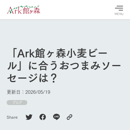
MENU
30°c
/
22°c
30°c
/
22°c
8/7
8/7
2026
2026
(金)
(金)
「Ark館ヶ森小麦ビー
牧場へ行
よく見られている情報
ル」に合うおつまみソー
く
ホーム
今日の牧
イベン
牧場の楽
セージは？
場・営業
ト/フェ
しみ方
Ark館ヶ森について
案内
ア
牧場スタッフが
本日の営業時間
Ark館ヶ森で開
季節ごとの楽し
更新日：2026/05/19
牧場に行く
や牧場の天気、
催しているイベ
み方やシーン別
ガーデンの開花
ント・フェアの
の楽しみ方をナ
ブログ
状況などを毎日
情報やスケジュ
ビゲート
更新
ール
私たちの取り組み
Share
生産品を見る