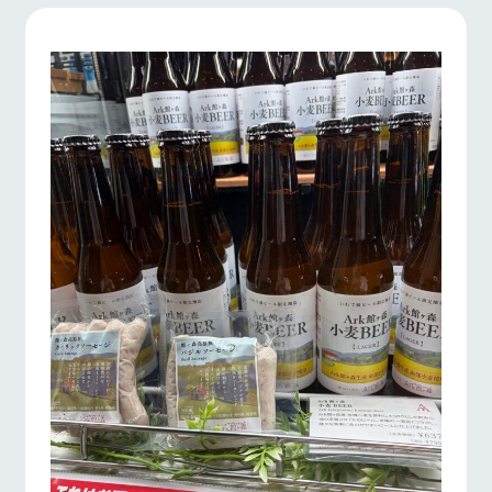
施設・体験情報
牧場トップ
今日の牧場
牧場の楽しみ方
ArkFarm Wedding
フラワー
動物とふ
アクティ
ガーデン
れあう
ビティ／
体験
花のある美しい
触れて、感じ
ツリーハウスや
自然環境の中、
て、学ぶ。館ヶ
イベント/フェア
レストラン/BBQ
フラワーガーデン
お知らせ
各種体験教室な
季節の移り変わ
森の雄大な自然
ど、楽しみなが
りを存分に味わ
なかで動物とふ
ブログ
ら学べる様々な
う
れあう
アクティビティ
お問い合わせ・資料請求
営業時
動物とふれあう
アクティビティ/体験
ショップ/お買い物
生産品カタログ・資料DL
間・料金
レストラ
ショップ
牧場マッ
ン
／お買い
プ
交通アク
English (Google Translate)
物
セス
牧場の生産品を
牧場マップのダ
丹精込めて育て
知り尽くした料
ウンロード
よくいた
だく質問
た生産品をはじ
理人が腕を振
牧場マップを見る
周遊バス
ネットショップ
め、牧場産の逸
い、ビュッフェ
団体のお
品を取り揃えた
スタイルで提供
客様へ
店舗
ペットを
お連れの
周遊バス
お客様へ