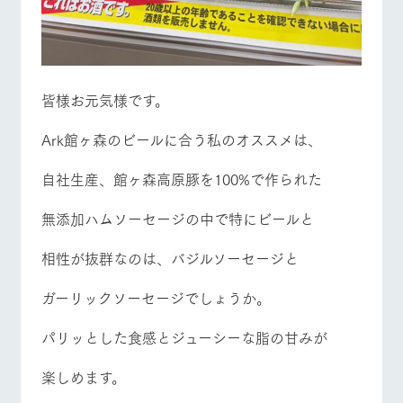
お問い合
営業時間・料金
交通アクセス
牧場内を巡る周
わせ・資
遊バスのご案内
料請求
よくあるご質問
団体のお客様へ
個人情報取扱いについて
ペットをお連れの
皆様お元気様です。
お問い合わせ
お客様へ
Ark館ヶ森のビールに合う私のオススメは、
自社生産、館ヶ森高原豚を100%で作られた
無添加ハムソーセージの中で特にビールと
相性が抜群なのは、バジルソーセージと
ガーリックソーセージでしょうか。
パリッとした食感とジューシーな脂の甘みが
楽しめます。