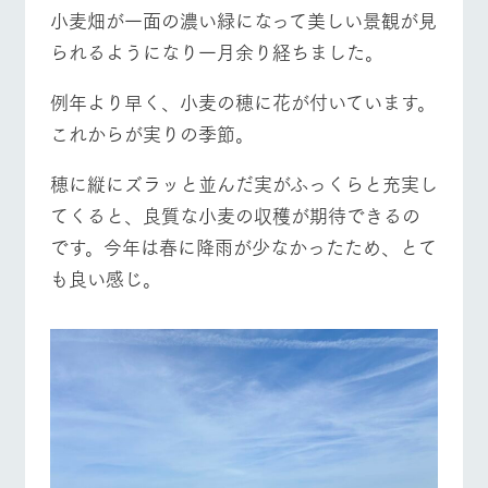
施設・体験情報
小麦畑が一面の濃い緑になって美しい景観が見
られるようになり一月余り経ちました。
ArkFarm Wedding
フラワー
動物とふ
アクティ
牧場トップ
今日の牧場
牧場の楽しみ方
ガーデン
れあう
ビティ／
体験
例年より早く、小麦の穂に花が付いています。
花のある美しい
触れて、感じ
これからが実りの季節。
ツリーハウスや
自然環境の中、
て、学ぶ。館ヶ
お知らせ
各種体験教室な
季節の移り変わ
森の雄大な自然
ど、楽しみなが
りを存分に味わ
なかで動物とふ
穂に縦にズラッと並んだ実がふっくらと充実し
ブログ
イベント/フェア
レストラン/BBQ
フラワーガーデン
ら学べる様々な
う
れあう
てくると、良質な小麦の収穫が期待できるの
アクティビティ
お問い合わせ・資料請求
です。今年は春に降雨が少なかったため、とて
営業時
生産品カタログ・資料DL
間・料金
レストラ
ショップ
牧場マッ
も良い感じ。
ン
／お買い
プ
交通アク
English (Google Translate)
物
動物とふれあう
アクティビティ/体験
ショップ/お買い物
セス
牧場の生産品を
牧場マップのダ
丹精込めて育て
知り尽くした料
ウンロード
よくいた
だく質問
た生産品をはじ
理人が腕を振
ネットショップ
め、牧場産の逸
い、ビュッフェ
団体のお
品を取り揃えた
スタイルで提供
客様へ
店舗
牧場マップを見る
周遊バス
ペットを
お連れの
周遊バス
お客様へ