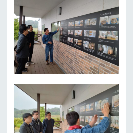
お問い合
牧場内を巡る周
わせ・資
遊バスのご案内
料請求
牧場マップを見る
周遊バス
個人情報取扱いについて
営業時間・料金
交通アクセス
よくあるご質問
団体のお客様へ
ペットをお連れの
お問い合わせ
お客様へ