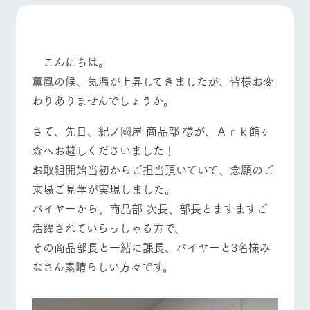
施設・体験情報
ArkFarm Wedding
フラワー
動物とふ
アクティ
ガーデン
れあう
ビティ／
こんにちは。
体験
花のある美しい
触れて、感じ
薫風の候、気温が上昇してきましたが、皆様お変
ツリーハウスや
自然環境の中、
て、学ぶ。館ヶ
お知らせ
各種体験教室な
わりありませんでしょうか。
季節の移り変わ
森の雄大な自然
ど、楽しみなが
りを存分に味わ
なかで動物とふ
ブログ
ら学べる様々な
う
れあう
さて、先日、紀ノ國屋 商品部 様が、Ａｒｋ館ヶ
アクティビティ
牧場トップ
今日の牧場
牧場の楽しみ方
お問い合わせ・資料請求
森へお越しくださいました！
営業時
生産品カタログ・資料DL
間・料金
レストラ
ショップ
牧場マッ
お取組開始当初からご担当頂いていて、念願のご
ン
／お買い
プ
交通アク
来場ご見学が実現しました。
English (Google Translate)
物
セス
牧場の生産品を
牧場マップのダ
バイヤーから、商品部 次長、部長とますますご
イベント/フェア
レストラン/BBQ
フラワーガーデン
丹精込めて育て
知り尽くした料
ウンロード
よくいた
活躍されていらっしゃる方で、
だく質問
た生産品をはじ
理人が腕を振
ネットショップ
め、牧場産の逸
い、ビュッフェ
その商品部長と一緒に課長、バイヤーと3名様み
団体のお
品を取り揃えた
スタイルで提供
客様へ
店舗
なさん素晴らしい方々です。
ペットを
動物とふれあう
アクティビティ/体験
ショップ/お買い物
お連れの
周遊バス
お客様へ