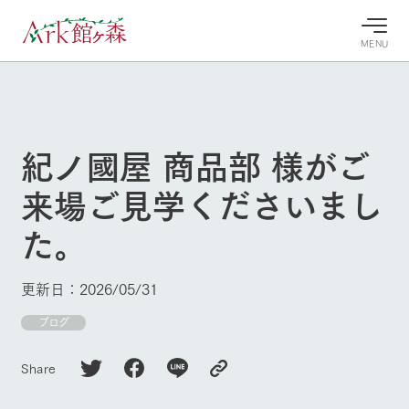
MENU
30°c
/
22°c
30°c
/
22°c
8/10
8/10
2026
2026
(月)
(月)
紀ノ國屋 商品部 様がご
牧場へ行
よく見られている情報
来場ご見学くださいまし
く
ホーム
今日の牧
イベン
牧場の楽
た。
場・営業
ト/フェ
しみ方
Ark館ヶ森について
案内
ア
牧場スタッフが
本日の営業時間
Ark館ヶ森で開
季節ごとの楽し
更新日：2026/05/31
牧場に行く
や牧場の天気、
催しているイベ
み方やシーン別
ガーデンの開花
ント・フェアの
の楽しみ方をナ
ブログ
状況などを毎日
情報やスケジュ
ビゲート
更新
ール
私たちの取り組み
Share
生産品を見る