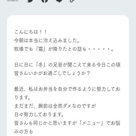
フラワーガー
動物とふれあ
牧場トップ
今日の牧場
牧場の楽しみ方
デン
う
ArkFarm Wedding
花のある美しい自然
触れて、感じて、学
環境の中、季節の移
ぶ。館ヶ森の雄大な
こんにちは！！
り変わりを存分に味
自然なかで動物とふ
わう
れあう
今朝は本当に冷え込みました。
お知らせ
イベント/フェア
レストラン/BBQ
フラワーガーデン
牧場でも「霜」が降りたとの話も・・・・・。
ブログ
ショップ／お
レストラン
営業時間・料金
買い物
お問い合わせ・資料請求
日に日に「冬」の足音が聞こえて来る今日この頃
交通アクセス
牧場の生産品を知り
丹精込めて育てた生
尽くした料理人が腕
生産品カタログ・資料DL
皆さんいかがお過ごしでしょうか？
動物とふれあう
アクティビティ/体験
ショップ/お買い物
産品をはじめ、牧場
よくいただく質
を振い、ビュッフェス
産の逸品を取り揃え
問
タイルで提供
English (Google Translate)
た店舗
最近、私はお弁当を自分で作るように努力してお
団体のお客様へ
ります。
周遊バス
ペットをお連れ
のお客様へ
ネットショップ
まだまだ、腕前は全然ダメなのですが
牧場マップを見る
周遊バス
牧場内を巡る周遊バ
お問い合わせ・
日々努力しております。
スのご案内
資料請求
皆さんも同じかと思いますが「メニュー」でお悩
みの方も