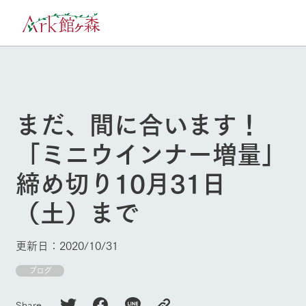
30°c
/
22°c
8/9
2026
(日)
まだ、間に合います！
牧場へ行く
よく見られている情報
「ミニウインナー増量」
ホーム
今日の牧場・
イベント/フェ
締め切り10月31日
営業案内
ア
Ark館ヶ森について
（土）まで
本日の営業時間や牧
Ark館ヶ森で開催して
場の天気、ガーデン
いるイベント・フェ
牧場に行く
の開花状況などを毎
アの情報やスケジュ
日更新
ール
更新日：2020/10/31
私たちの取り組み
ブログ
施設・体験情報
生産品を見る
Share