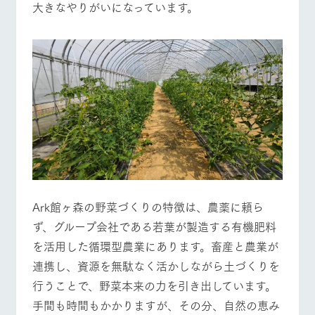
大きなやりがいになっています。
お問い合
牧場内を巡る周
わせ・資
遊バスのご案内
料請求
営業時間・料金
交通アクセス
個人情報取扱いについて
よくあるご質問
団体のお客様へ
ペットをお連れの
お問い合わせ
お客様へ
Ark館ヶ森の野菜づくりの特徴は、農薬に頼ら
ず、グループ会社である若葉が製造する有機肥料
を活用した循環型農業にあります。畜産と農業が
連携し、資源を無駄なく活かしながら土づくりを
行うことで、野菜本来の力を引き出しています。
手間も時間もかかりますが、その分、自然の恵み