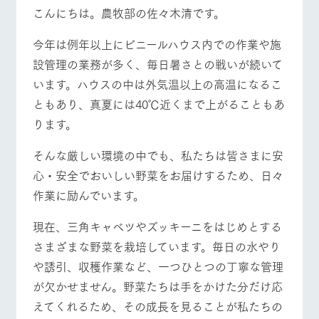
施設・体験情報
こんにちは。農牧部の佐々木清です。
ArkFarm Wedding
フラワー
動物とふ
アクティ
今年は例年以上にビニールハウス内での作業や施
牧場トップ
今日の牧場
牧場の楽しみ方
ガーデン
れあう
ビティ／
設管理の業務が多く、毎日暑さとの戦いが続いて
体験
花のある美しい
触れて、感じ
います。ハウスの中は外気温以上の高温になるこ
ツリーハウスや
自然環境の中、
て、学ぶ。館ヶ
お知らせ
各種体験教室な
ともあり、真夏には40℃近くまで上がることもあ
季節の移り変わ
森の雄大な自然
ど、楽しみなが
りを存分に味わ
なかで動物とふ
ブログ
イベント/フェア
レストラン/BBQ
フラワーガーデン
ります。
ら学べる様々な
う
れあう
アクティビティ
お問い合わせ・資料請求
そんな厳しい環境の中でも、私たちは皆さまに安
営業時
生産品カタログ・資料DL
間・料金
レストラ
ショップ
牧場マッ
心・安全でおいしい野菜をお届けするため、日々
ン
／お買い
プ
交通アク
作業に励んでいます。
English (Google Translate)
物
動物とふれあう
アクティビティ/体験
ショップ/お買い物
セス
牧場の生産品を
牧場マップのダ
丹精込めて育て
知り尽くした料
ウンロード
よくいた
現在、三角キャベツやズッキーニをはじめとする
だく質問
た生産品をはじ
理人が腕を振
さまざまな野菜を栽培しています。毎日の水やり
ネットショップ
め、牧場産の逸
い、ビュッフェ
団体のお
品を取り揃えた
スタイルで提供
客様へ
や誘引、収穫作業など、一つひとつの丁寧な管理
牧場マップを見る
周遊バス
店舗
が欠かせません。野菜たちは手をかけた分だけ応
ペットを
お連れの
えてくれるため、その成長を見ることが私たちの
周遊バス
お客様へ