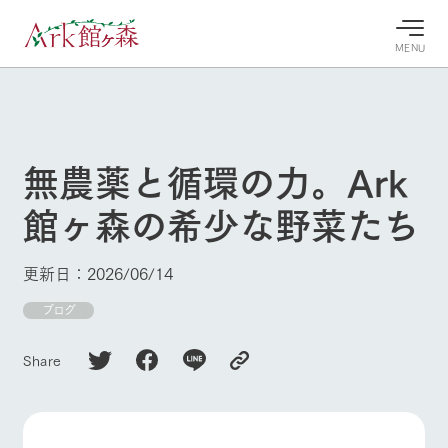
MENU
30°c
/
22°c
30°c
/
22°c
8/9
8/9
2026
2026
(日)
(日)
無農薬と循環の力。Ark
牧場へ行
よく見られている情報
館ヶ森の希少な野菜たち
く
ホーム
今日の牧
イベン
牧場の楽
場・営業
ト/フェ
しみ方
Ark館ヶ森について
更新日：2026/06/14
案内
ア
牧場スタッフが
本日の営業時間
Ark館ヶ森で開
ブログ
季節ごとの楽し
牧場に行く
や牧場の天気、
催しているイベ
み方やシーン別
ガーデンの開花
ント・フェアの
の楽しみ方をナ
Share
状況などを毎日
情報やスケジュ
ビゲート
更新
ール
私たちの取り組み
生産品を見る