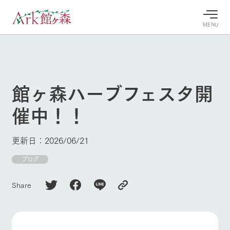
MENU
30°c
/
22°c
30°c
/
22°c
8/8
8/8
2026
2026
(土)
(土)
館ヶ森ハーブフェスタ開
牧場へ行
よく見られている情報
催中！！
く
ホーム
今日の牧
イベン
牧場の楽
場・営業
ト/フェ
しみ方
Ark館ヶ森について
更新日：2026/06/21
案内
ア
牧場スタッフが
本日の営業時間
Ark館ヶ森で開
ブログ
季節ごとの楽し
牧場に行く
や牧場の天気、
催しているイベ
み方やシーン別
ガーデンの開花
ント・フェアの
の楽しみ方をナ
Share
状況などを毎日
情報やスケジュ
ビゲート
更新
ール
私たちの取り組み
生産品を見る