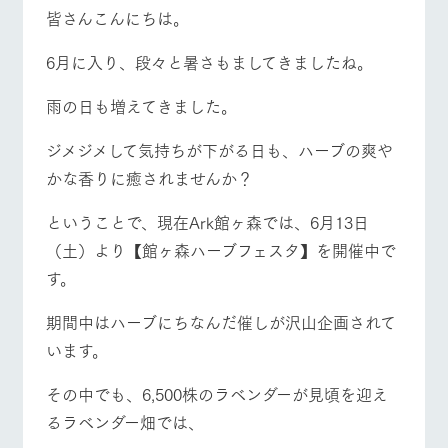
施設・体験情報
皆さんこんにちは。
ArkFarm Wedding
フラワー
動物とふ
アクティ
6月に入り、段々と暑さもましてきましたね。
牧場トップ
今日の牧場
牧場の楽しみ方
ガーデン
れあう
ビティ／
体験
雨の日も増えてきました。
花のある美しい
触れて、感じ
ツリーハウスや
自然環境の中、
て、学ぶ。館ヶ
お知らせ
各種体験教室な
季節の移り変わ
森の雄大な自然
ジメジメして気持ちが下がる日も、ハーブの爽や
ど、楽しみなが
りを存分に味わ
なかで動物とふ
ブログ
イベント/フェア
レストラン/BBQ
フラワーガーデン
かな香りに癒されませんか？
ら学べる様々な
う
れあう
アクティビティ
お問い合わせ・資料請求
ということで、現在Ark館ヶ森では、6月13日
営業時
生産品カタログ・資料DL
間・料金
レストラ
ショップ
牧場マッ
（土）より【館ヶ森ハーブフェスタ】を開催中で
ン
／お買い
プ
交通アク
English (Google Translate)
物
す。
動物とふれあう
アクティビティ/体験
ショップ/お買い物
セス
牧場の生産品を
牧場マップのダ
丹精込めて育て
知り尽くした料
ウンロード
よくいた
期間中はハーブにちなんだ催しが沢山企画されて
だく質問
た生産品をはじ
理人が腕を振
ネットショップ
め、牧場産の逸
い、ビュッフェ
います。
団体のお
品を取り揃えた
スタイルで提供
客様へ
店舗
牧場マップを見る
周遊バス
その中でも、6,500株のラベンダーが見頃を迎え
ペットを
お連れの
るラベンダー畑では、
周遊バス
お客様へ