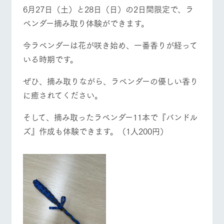
お問い合
6月27日（土）と28日（日）の2日間限定で、ラ
牧場内を巡る周
わせ・資
遊バスのご案内
料請求
ベンダー摘み取り体験ができます。
営業時間・料金
交通アクセス
個人情報取扱いについて
今ラベンダーは花が咲き始め、一番香りが経って
よくあるご質問
団体のお客様へ
いる時期です。
ペットをお連れの
お問い合わせ
ぜひ、摘み取りながら、ラベンダーの優しい香り
お客様へ
に癒されてください。
そして、摘み取ったラベンダー11本で『バンドル
ズ』作成も体験できます。（1人200円）