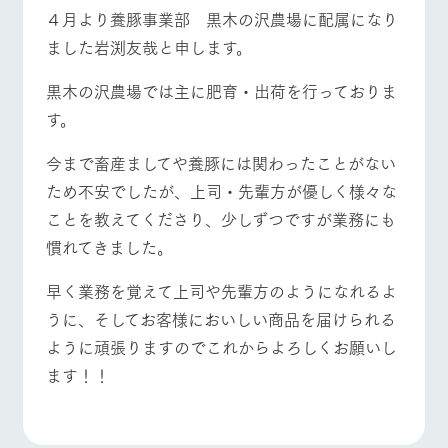
施設・体験情報
４月より養豚事業部 黒木の沢農場に配属になり
ました岩渕友哉と申します。
ArkFarm Wedding
フラワー
動物とふ
アクティ
ガーデン
れあう
ビティ／
イベント/フェア
レストラン/BBQ
フラワーガーデン
体験
黒木の沢農場では主に肥育・出荷を行っておりま
花のある美しい
触れて、感じ
す。
ツリーハウスや
自然環境の中、
て、学ぶ。館ヶ
お知らせ
各種体験教室な
季節の移り変わ
森の雄大な自然
ど、楽しみなが
今まで畜産ましてや養豚には関わったことがない
りを存分に味わ
なかで動物とふ
ブログ
ら学べる様々な
う
れあう
動物とふれあう
アクティビティ/体験
ショップ/お買い物
ため不安でしたが、上司・先輩方が優しく様々な
アクティビティ
お問い合わせ・資料請求
ことを教えてくださり、少しずつですが業務にも
営業時
生産品カタログ・資料DL
間・料金
レストラ
ショップ
牧場マッ
慣れてきました。
ン
／お買い
プ
交通アク
English (Google Translate)
物
セス
早く業務を覚えて上司や先輩方のようになれるよ
牧場マップを見る
周遊バス
牧場の生産品を
牧場マップのダ
丹精込めて育て
知り尽くした料
ウンロード
よくいた
うに、そしてお客様においしい商品を届けられる
だく質問
た生産品をはじ
理人が腕を振
ように頑張りますのでこれからよろしくお願いし
ネットショップ
め、牧場産の逸
い、ビュッフェ
団体のお
品を取り揃えた
スタイルで提供
客様へ
ます！！
店舗
ペットを
お連れの
営業時間・料金
交通アクセス
周遊バス
お客様へ