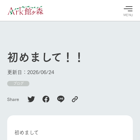
MENU
30°c
/
22°c
30°c
/
22°c
8/10
8/10
2026
2026
(月)
(月)
初めまして！！
牧場へ行
よく見られている情報
く
ホーム
更新日：2026/06/24
今日の牧
イベン
牧場の楽
場・営業
ト/フェ
しみ方
Ark館ヶ森について
ブログ
案内
ア
牧場スタッフが
本日の営業時間
Ark館ヶ森で開
季節ごとの楽し
Share
牧場に行く
や牧場の天気、
催しているイベ
み方やシーン別
ガーデンの開花
ント・フェアの
の楽しみ方をナ
状況などを毎日
情報やスケジュ
ビゲート
更新
ール
私たちの取り組み
初めまして
牧場トップ
今日の牧場
牧場の楽しみ方
生産品を見る