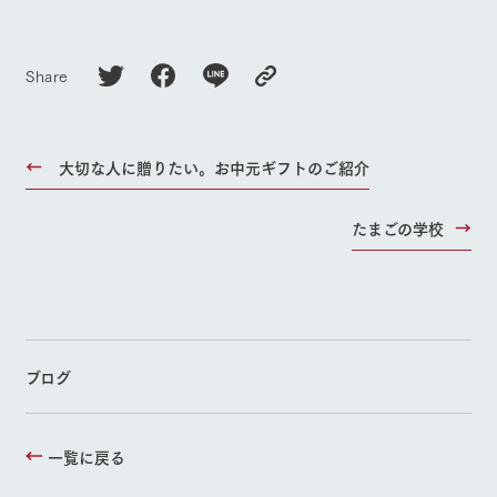
お問い合
よくあるご質問
団体のお客様へ
牧場内を巡る周
わせ・資
遊バスのご案内
料請求
ペットをお連れの
お問い合わせ
Share
お客様へ
個人情報取扱いについて
大切な人に贈りたい。お中元ギフトのご紹介
たまごの学校
ブログ
一覧に戻る