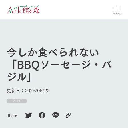
MENU
30°c
/
22°c
30°c
/
22°c
8/10
8/10
2026
2026
(月)
(月)
今しか食べられない
牧場へ行
よく見られている情報
「BBQソーセージ・バ
く
ホーム
今日の牧
イベン
牧場の楽
ジル」
場・営業
ト/フェ
しみ方
Ark館ヶ森について
案内
ア
牧場スタッフが
本日の営業時間
Ark館ヶ森で開
季節ごとの楽し
更新日：2026/06/22
牧場に行く
や牧場の天気、
催しているイベ
み方やシーン別
ガーデンの開花
ント・フェアの
の楽しみ方をナ
ブログ
状況などを毎日
情報やスケジュ
ビゲート
更新
ール
私たちの取り組み
Share
生産品を見る