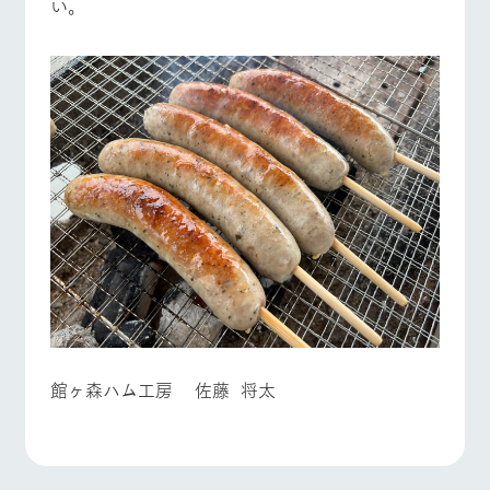
い。
お問い合
牧場内を巡る周
わせ・資
遊バスのご案内
料請求
よくあるご質問
団体のお客様へ
個人情報取扱いについて
ペットをお連れの
お問い合わせ
お客様へ
館ヶ森ハム工房 佐藤 将太