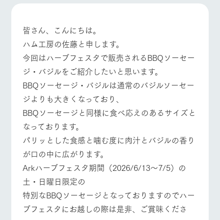
施設・体験情報
牧場トップ
今日の牧場
牧場の楽しみ方
ArkFarm Wedding
フラワー
動物とふ
アクティ
皆さん、こんにちは。
ガーデン
れあう
ビティ／
ハム工房の佐藤と申します。
体験
イベント/フェア
レストラン/BBQ
フラワーガーデン
花のある美しい
触れて、感じ
今回はハーブフェスタで販売されるBBQソーセー
ツリーハウスや
自然環境の中、
て、学ぶ。館ヶ
お知らせ
各種体験教室な
ジ・バジルをご紹介したいと思います。
季節の移り変わ
森の雄大な自然
ど、楽しみなが
りを存分に味わ
なかで動物とふ
ブログ
BBQソーセージ・バジルは通常のバジルソーセー
ら学べる様々な
う
れあう
アクティビティ
ジよりも大きくなっており、
お問い合わせ・資料請求
動物とふれあう
アクティビティ/体験
ショップ/お買い物
営業時
BBQソーセージと同様に食べ応えのあるサイズと
生産品カタログ・資料DL
間・料金
レストラ
ショップ
牧場マッ
なっております。
ン
／お買い
プ
交通アク
English (Google Translate)
物
パリッとした食感と噛む度に肉汁とバジルの香り
セス
牧場の生産品を
牧場マップのダ
丹精込めて育て
が口の中に広がります。
知り尽くした料
ウンロード
よくいた
牧場マップを見る
周遊バス
だく質問
た生産品をはじ
理人が腕を振
Arkハーブフェスタ期間（2026/6/13～7/5）の
ネットショップ
め、牧場産の逸
い、ビュッフェ
団体のお
品を取り揃えた
スタイルで提供
土・日曜日限定の
客様へ
店舗
特別なBBQソーセージとなっておりますのでハー
ペットを
お連れの
ブフェスタにお越しの際は是非、ご賞味くださ
周遊バス
お客様へ
営業時間・料金
交通アクセス