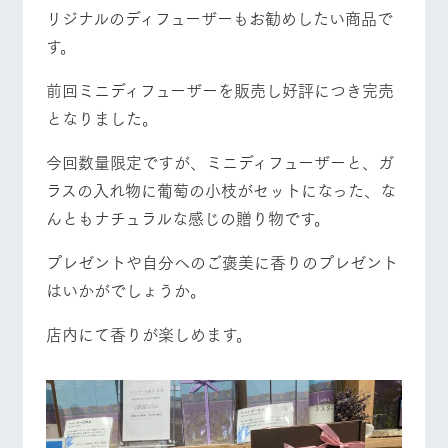
お問い合
リジナルのディフューザーもお勧めしたい商品で
営業時間・料金
交通アクセス
牧場内を巡る周
わせ・資
遊バスのご案内
料請求
す。
よくあるご質問
団体のお客様へ
個人情報取扱いについて
前回ミニディフューザーを販売し好評につき完売
ペットをお連れの
お問い合わせ
となりました。
お客様へ
今回数量限定ですが、ミニディフューザーと、ガ
ラスの入れ物に葡萄の小枝がセットになった、な
んともナチュラルな感じの贈り物です。
プレゼントや自分へのご褒美に香りのプレゼント
はいかがでしょうか。
店内にて香りが楽しめます。