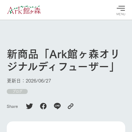
MENU
30°c
/
22°c
30°c
/
22°c
8/7
8/7
2026
2026
(金)
(金)
新商品「Ark館ヶ森オリ
牧場へ行
よく見られている情報
ジナルディフューザー」
く
ホーム
今日の牧
イベン
牧場の楽
場・営業
ト/フェ
しみ方
Ark館ヶ森について
更新日：2026/06/27
案内
ア
牧場スタッフが
本日の営業時間
Ark館ヶ森で開
ブログ
季節ごとの楽し
牧場に行く
や牧場の天気、
催しているイベ
み方やシーン別
ガーデンの開花
ント・フェアの
の楽しみ方をナ
Share
状況などを毎日
情報やスケジュ
ビゲート
更新
ール
私たちの取り組み
生産品を見る