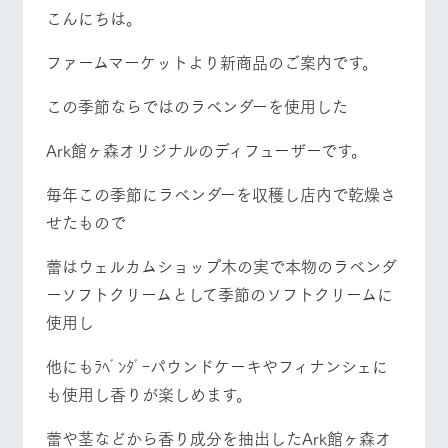
施設・体験情報
こんにちは。
牧場トップ
今日の牧場
牧場の楽しみ方
ArkFarm Wedding
フラワー
動物とふ
アクティ
ファームマーケットより新商品のご案内です。
ガーデン
れあう
ビティ／
体験
この季節ならではのラベンダーを使用した
花のある美しい
触れて、感じ
ツリーハウスや
自然環境の中、
て、学ぶ。館ヶ
イベント/フェア
レストラン/BBQ
フラワーガーデン
お知らせ
各種体験教室な
季節の移り変わ
森の雄大な自然
Ark館ヶ森オリジナルのディフューザーです。
ど、楽しみなが
りを存分に味わ
なかで動物とふ
ブログ
ら学べる様々な
う
れあう
毎年この季節にラベンダーを収穫し店内で乾燥さ
アクティビティ
お問い合わせ・資料請求
せたもので
営業時
動物とふれあう
アクティビティ/体験
ショップ/お買い物
生産品カタログ・資料DL
間・料金
レストラ
ショップ
牧場マッ
ン
／お買い
プ
蕾はウェルカムショップ木の実で本物のラベンダ
交通アク
English (Google Translate)
物
セス
ーソフトクリームとして季節のソフトクリームに
牧場の生産品を
牧場マップのダ
丹精込めて育て
知り尽くした料
ウンロード
よくいた
使用し
だく質問
た生産品をはじ
理人が腕を振
牧場マップを見る
周遊バス
ネットショップ
め、牧場産の逸
い、ビュッフェ
団体のお
品を取り揃えた
他にもﾗﾍﾞﾝﾀﾞｰパウンドケーキやフィナンシェに
スタイルで提供
客様へ
店舗
も使用し香りが楽しめます。
ペットを
お連れの
周遊バス
お客様へ
蕾や茎などから香り成分を抽出したArk館ヶ森オ