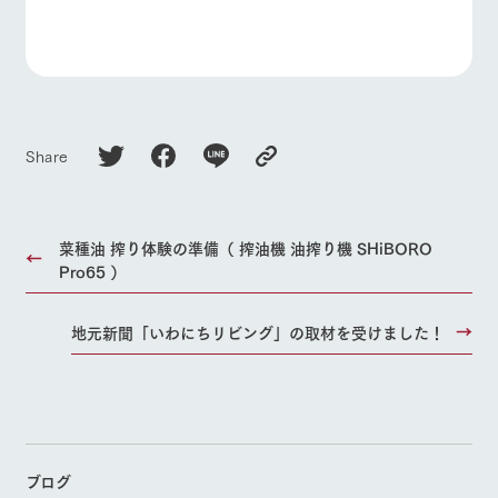
お問い合
牧場内を巡る周
よくあるご質問
団体のお客様へ
わせ・資
遊バスのご案内
料請求
ペットをお連れの
お問い合わせ
個人情報取扱いについて
お客様へ
Share
菜種油 搾り体験の準備（ 搾油機 油搾り機 SHiBORO
Pro65 ）
地元新聞「いわにちリビング」の取材を受けました！
ブログ