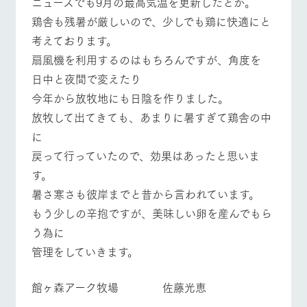
ニュースでも9月の最高気温を更新したとか。
施設・体験情報
鶏舎も残暑が厳しいので、少しでも鶏に快適にと
ArkFarm Wedding
フラワー
動物とふ
アクティ
考えております。
ガーデン
れあう
ビティ／
扇風機を利用するのはもちろんですが、角度を
イベント/フェア
レストラン/BBQ
フラワーガーデン
体験
花のある美しい
触れて、感じ
日中と夜間で変えたり
ツリーハウスや
自然環境の中、
て、学ぶ。館ヶ
お知らせ
今年から放牧地にも日陰を作りました。
各種体験教室な
季節の移り変わ
森の雄大な自然
ど、楽しみなが
りを存分に味わ
なかで動物とふ
ブログ
放牧して出てきても、あまりに暑すぎて鶏舎の中
ら学べる様々な
う
れあう
動物とふれあう
アクティビティ/体験
ショップ/お買い物
アクティビティ
に
お問い合わせ・資料請求
営業時
戻って行っていたので、効果はあったと思いま
生産品カタログ・資料DL
間・料金
レストラ
ショップ
牧場マッ
す。
ン
／お買い
プ
交通アク
English (Google Translate)
物
暑さ寒さも彼岸までと昔から言われています。
セス
牧場の生産品を
牧場マップのダ
牧場マップを見る
周遊バス
もう少しの辛抱ですが、美味しい卵を産んでもら
丹精込めて育て
知り尽くした料
ウンロード
よくいた
だく質問
た生産品をはじ
理人が腕を振
う為に
ネットショップ
め、牧場産の逸
い、ビュッフェ
団体のお
品を取り揃えた
管理をしていきます。
スタイルで提供
客様へ
店舗
ペットを
お連れの
館ヶ森アーク牧場 佐藤光恵
営業時間・料金
交通アクセス
周遊バス
お客様へ