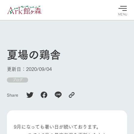
MENU
30°c
/
22°c
30°c
/
22°c
8/7
8/7
2026
2026
(金)
(金)
夏場の鶏舎
牧場へ行
よく見られている情報
く
ホーム
更新日：2020/09/04
今日の牧
イベン
牧場の楽
場・営業
ト/フェ
しみ方
Ark館ヶ森について
ブログ
案内
ア
牧場スタッフが
本日の営業時間
Ark館ヶ森で開
季節ごとの楽し
Share
牧場に行く
や牧場の天気、
催しているイベ
み方やシーン別
ガーデンの開花
ント・フェアの
の楽しみ方をナ
状況などを毎日
情報やスケジュ
ビゲート
更新
ール
私たちの取り組み
9月になっても暑い日が続いております。
牧場トップ
今日の牧場
牧場の楽しみ方
生産品を見る