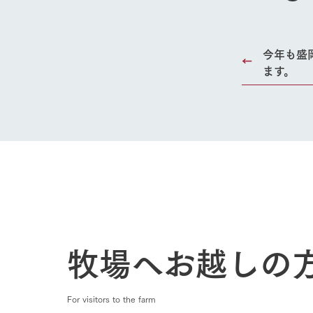
今年も盛
ます。
牧場へお越しの
For visitors to the farm