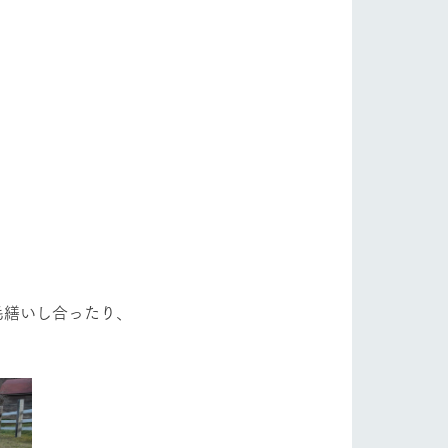
毛繕いし合ったり、
。