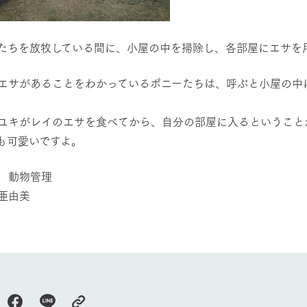
牧場に行く
私たちの取
たちを放牧している間に、小屋の中を掃除し、各部屋にエサを
今日の牧場
育てる
森について
館ヶ森エリアについて
つくる
エサがあることをわかっているポニーたちは、呼ぶと小屋の中
イベント
つなげる
の想い
牧場の楽しみ方
循環する
Ark館ヶ森
フラワーガーデン
ユキがレイのエサを食べてから、自分の部屋に入るということがあ
に向けて
動物とふれあう
も可愛いですよ。
生産品を見
アクティビティ・体験
レストラン
 動物管理
トリー映像
生産品一覧
ショップ／お買い物
亜由美
館ヶ森高原豚
牧場マップ
生産品への想
周遊バスのご案内
Arkfarm Wed
営業時間・料金
アクセス
Arkfarm 
ペットをお連れのお客様へ
よくいただく質問