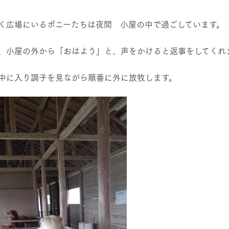
然環境の中、季節の移り変
触れて、感じて、学ぶ。館ヶ森の雄大な
う
なかで動物とふれあう
く広場にいるポニーたちは夜間 小屋の中で過ごしています。
レストラン/BBQ
ショップ／お買い物
、小屋の外から「おはよう」と、声をかけると返事をしてくれます
り尽くした料理人が腕を振
丹精込めて育てた生産品をはじめ、牧場
タイルで提供
逸品を取り揃えた店舗
中に入り調子を見ながら順番に外に放牧します。
アクティビティ/体験
リー映像
創業50周年を
でのあゆみをま
バスのご案内
作いたしまし
トが開きます）
周遊バス
よくあるご質問
団体のお客様へ
ペ