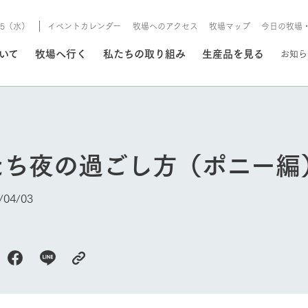
8/5（水）
イベントカレンダー
牧場へのアクセス
牧場マップ
今日の牧場
/8/5（水）
ついて
牧場へ行く
私たちの取り組み
生産品を見る
お知ら
いる情報
たち夜の過ごし方（ポニー編
・営業案内
イベント/フェア
牧場の天気、ガーデンの開
04/03
Ark館ヶ森で開催しているイベント・フ
更新
情報やスケジュール
rk館ヶ森
わたしたちの想い
つくる
生産品一覧
農業の未来
つなげる
生産品への
トーリーから、
域の豊かな自然
生きることは食べること。「食
おいしさと安心を、
健やかで笑顔溢れる毎日のため
循環型農業
食を人々に
Ark館ヶ森
報
組みまで、関連
こだわりと、厳
はいのち」の理念に込められた
まっすぐにつくる
に、安全・安心で高品質なもの
持続可能な
未来への輪
族に安心し
げながら1Pで
元、愛情を込め
想いや、農業を未来につなぐた
だけをつくっています。
ている3つ
のだけを作
今日の牧場
紹介します。
めの使命をお伝えします。
します。
信念のもと
ーデン
動物とふれあう