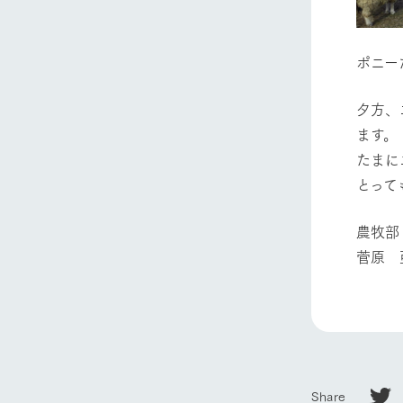
ホーム
ポニー
Ark館ヶ
夕方、
わたしたち
ます。
1Pでわかる
たまに
農業の未来
とって
企業情報
事業一覧
農牧部
50周年ヒス
菅原 
Share