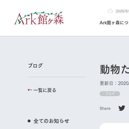
2026/
2026
Ark館ヶ森に
8/5
30°c
/
22°c
2026
(水)
Ark館ヶ森について
私たちの取り組み
生産品を見る
牧場へ行く
よく見られて
動物
ブログ
今日の牧場
本日の営業時間や
更新日：2020/
花状況などを毎日
一覧に戻る
1Pでわかる A
育てる
館ヶ森高原豚
ブログ
私たちの創業ス
環境を整え、
岩手県館ヶ森地
施設・体験情
Share
事業領域・取り
豊かな命を育む
の中、徹底した
トピックを取り上
しい衛生管理の
牧場トップ
わかりやすくご
て育てています。
全てのお知らせ
フラワーガ