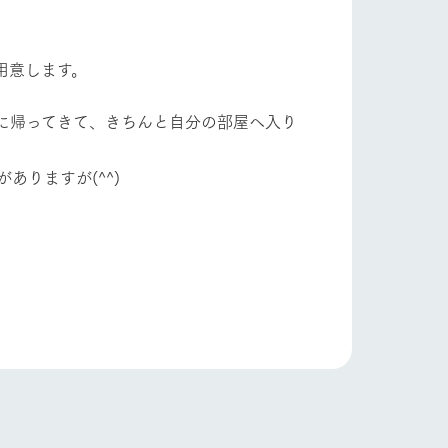
り組み
お知らせ
ブログ
お問い合わせ・資料請求
用意します。
生産品カタログ・資料DL
English (Google Translate)
に帰ってきて、きちんと自分の部屋へ入り
りますが(^^)
る
い
ネットショップ
ding
Wedding