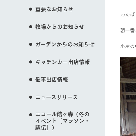
花のある美しい自
重要なお知らせ
わりを存分に味わ
わんぱ
営業時間・料金
イベント/フェア
牧場からのお知らせ
交通アクセス
レストラン
朝一番
よくいただく質問
牧場の生産品を知
ガーデンからのお知らせ
い、ビュッフェス
小屋の
団体のお客様へ
動物とふれあう
50周年ヒスト
周遊バス
ペットをお連れのお客様へ
キッチンカー出店情報
アークグループの
記念し、これま
お問い合わせ・資料請求
牧場内を巡る周遊
とめた映像を制
催事出店情報
た。（動画サイ
牧場マップを見る
ニュースリリース
エコール館ヶ森（冬の
営業時間・料金
交通アクセス
イベント［マラソン・
駅伝］）