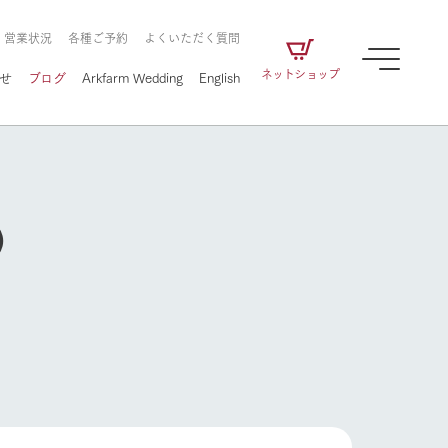
・営業状況
各種ご予約
よくいただく質問
ネットショップ
せ
ブログ
Arkfarm Wedding
English
）
牧場の楽しみ方
ェアの
牧場スタッフが季節ごとの楽しみ方やシーン
別の楽しみ方をナビゲート
に向けて
想い
企業情報
循環する
をはじめ、私たちが
届け、
の食品はすべて、「家
1972年から時代の変革とともに
この地で挑んできた
農業のために推進し
を描く
て食べさせられるも
歩んできたArk館ヶ森のヒストリ
循環型農業のかたち
の取り組みをご紹介
る」という一貫した
ーや会社概要など、株式会社ア
牧場の楽しみ方
で作られています。
ークにまつわる情報をご紹介し
アクティビティ／体験
ます。