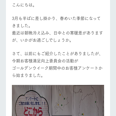
施設・体験情報
こんにちは。
牧場トップ
今日の牧場
牧場の楽しみ方
ArkFarm Wedding
フラワー
動物とふ
アクティ
3月も半ばに差し掛かり、春めいた季節になって
ガーデン
れあう
ビティ／
体験
きました。
花のある美しい
触れて、感じ
最近は朝晩冷え込み、日中との寒暖差があります
ツリーハウスや
自然環境の中、
て、学ぶ。館ヶ
お知らせ
各種体験教室な
季節の移り変わ
森の雄大な自然
が、いかがお過ごしでしょうか。
イベント/フェア
レストラン/BBQ
フラワーガーデン
ど、楽しみなが
りを存分に味わ
なかで動物とふ
ブログ
ら学べる様々な
う
れあう
アクティビティ
お問い合わせ・資料請求
さて、以前にもご紹介したことがありましたが、
営業時
今期お客様満足向上委員会の活動が
生産品カタログ・資料DL
間・料金
レストラ
ショップ
牧場マッ
ン
／お買い
プ
ゴールデンウイーク期間中のお客様アンケートか
動物とふれあう
アクティビティ/体験
ショップ/お買い物
交通アク
English (Google Translate)
物
セス
ら始まりました。
牧場の生産品を
牧場マップのダ
丹精込めて育て
知り尽くした料
ウンロード
よくいた
だく質問
た生産品をはじ
理人が腕を振
ネットショップ
め、牧場産の逸
い、ビュッフェ
団体のお
品を取り揃えた
スタイルで提供
牧場マップを見る
周遊バス
客様へ
店舗
ペットを
お連れの
周遊バス
お客様へ