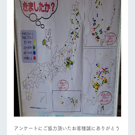
お問い合
牧場内を巡る周
わせ・資
遊バスのご案内
料請求
営業時間・料金
交通アクセス
個人情報取扱いについて
よくあるご質問
団体のお客様へ
ペットをお連れの
お問い合わせ
お客様へ
アンケートにご協力頂いたお客様誠にありがとう