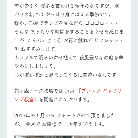
施設・体験情報
雪が少なく 暖冬と言われる今年の冬ですが、寒
がりの私には やっぱり身に堪える季節です。
ArkFarm Wedding
フラワー
動物とふ
アクティ
暖かい部屋でテレビを見ながら ゴロゴロ・・・
ガーデン
れあう
ビティ／
牧場トップ
今日の牧場
牧場の楽しみ方
体験
そんな まったりな時間をすることも幸せを感じま
花のある美しい
触れて、感じ
ツリーハウスや
自然環境の中、
て、学ぶ。館ヶ
すが こんなときこそ お花に触れて リフレッシュ
お知らせ
各種体験教室な
季節の移り変わ
森の雄大な自然
を おすすめします。
ど、楽しみなが
りを存分に味わ
なかで動物とふ
ブログ
ら学べる様々な
う
れあう
カラフルで明るい寄せ植えで 殺風景な冬の庭を華
イベント/フェア
レストラン/BBQ
フラワーガーデン
アクティビティ
お問い合わせ・資料請求
やかにしましょう。
営業時
生産品カタログ・資料DL
間・料金
心がぽかぽかと温まってくるに間違いなしです！
レストラ
ショップ
牧場マッ
ン
／お買い
プ
交通アク
English (Google Translate)
物
セス
館ヶ森アーク牧場では 毎月
「プランツ ギャザリ
牧場の生産品を
牧場マップのダ
動物とふれあう
アクティビティ/体験
ショップ/お買い物
丹精込めて育て
知り尽くした料
ウンロード
よくいた
ング教室」
を開催されております。
だく質問
た生産品をはじ
理人が腕を振
ネットショップ
め、牧場産の逸
い、ビュッフェ
団体のお
品を取り揃えた
スタイルで提供
客様へ
2019年の１月から スタートさせて頂きました
店舗
牧場マップを見る
周遊バス
が、 今月で お陰様で 一周年を迎えます。
ペットを
お連れの
周遊バス
お客様へ