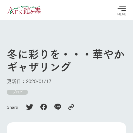
MENU
30°c
/
22°c
30°c
/
22°c
8/8
8/8
2026
2026
(土)
(土)
冬に彩りを・・・華やか
牧場へ行
よく見られている情報
ギャザリング
く
ホーム
今日の牧
イベン
牧場の楽
場・営業
ト/フェ
しみ方
Ark館ヶ森について
更新日：2020/01/17
案内
ア
牧場スタッフが
本日の営業時間
Ark館ヶ森で開
ブログ
季節ごとの楽し
牧場に行く
や牧場の天気、
催しているイベ
み方やシーン別
ガーデンの開花
ント・フェアの
の楽しみ方をナ
Share
状況などを毎日
情報やスケジュ
ビゲート
更新
ール
私たちの取り組み
生産品を見る