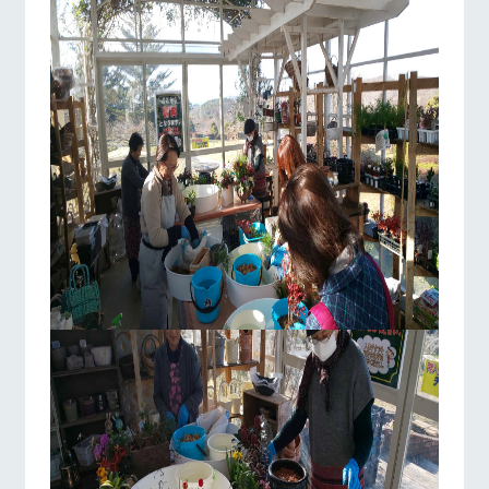
お問い合
牧場内を巡る周
わせ・資
遊バスのご案内
料請求
個人情報取扱いについて
営業時間・料金
交通アクセス
よくあるご質問
団体のお客様へ
ペットをお連れの
お問い合わせ
お客様へ