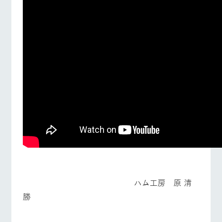
ハム工房 原 清
勝