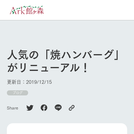
30°c
/
22°c
8/9
2026
(日)
人気の「焼ハンバーグ」
牧場へ行く
よく見られている情報
がリニューアル！
ホーム
今日の牧場・
イベント/フェ
営業案内
ア
Ark館ヶ森について
更新日：2019/12/15
本日の営業時間や牧
Ark館ヶ森で開催して
ブログ
場の天気、ガーデン
いるイベント・フェ
牧場に行く
の開花状況などを毎
アの情報やスケジュ
日更新
ール
Share
私たちの取り組み
施設・体験情報
生産品を見る