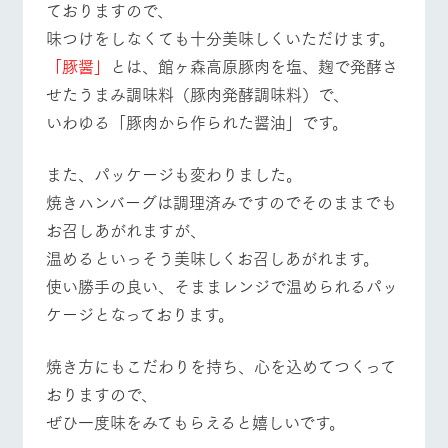
ておりますので、
味つけをしなくても十分美味しくいただけます。
営業時間・料金
交通アクセス
「豚醤」
とは、館ヶ森高原豚肉を塩、麹で発酵さ
個人情報取扱いについて
せたうまみ調味料（豚肉発酵調味料）で、
よくあるご質問
団体のお客様へ
いわゆる「豚肉から作られた醤油」です。
ペットをお連れの
お問い合わせ
お客様へ
また、パッケージも変わりました。
焼きハンバーグは調理済みですのでそのままでも
お召しあがれますが、
温めるといっそう美味しくお召しあがれます。
使い勝手の良い、そままレンジで温められるパッ
ケージとなっております。
焼き方にもこだわりを持ち、心を込めてつくって
おりますので、
ぜひ一度味をみてもらえると嬉しいです。