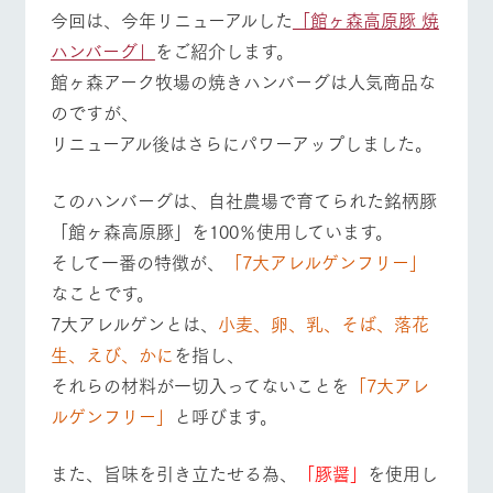
今回は、今年リニューアルした
「館ヶ森高原豚 焼
フラワーガー
動物とふれあ
デン
う
ハンバーグ」
をご紹介します。
ArkFarm Wedding
牧場トップ
今日の牧場
牧場の楽しみ方
館ヶ森アーク牧場の焼きハンバーグは人気商品な
花のある美しい自然
触れて、感じて、学
環境の中、季節の移
ぶ。館ヶ森の雄大な
のですが、
り変わりを存分に味
自然なかで動物とふ
リニューアル後はさらにパワーアップしました。
わう
れあう
お知らせ
イベント/フェア
レストラン/BBQ
フラワーガーデン
ブログ
ショップ／お
レストラン
営業時間・料金
このハンバーグは、自社農場で育てられた銘柄豚
買い物
お問い合わせ・資料請求
「館ヶ森高原豚」を100％使用しています。
交通アクセス
牧場の生産品を知り
丹精込めて育てた生
尽くした料理人が腕
そして一番の特徴が、
「7大アレルゲンフリー」
生産品カタログ・資料DL
産品をはじめ、牧場
よくいただく質
を振い、ビュッフェス
産の逸品を取り揃え
問
なことです。
動物とふれあう
アクティビティ/体験
ショップ/お買い物
タイルで提供
English (Google Translate)
た店舗
7大アレルゲンとは、
小麦、卵、乳、そば、落花
団体のお客様へ
生、えび、かに
を指し、
周遊バス
ペットをお連れ
のお客様へ
ネットショップ
それらの材料が一切入ってないことを
「7大アレ
牧場内を巡る周遊バ
牧場マップを見る
周遊バス
お問い合わせ・
ルゲンフリー」
と呼びます。
スのご案内
資料請求
また、旨味を引き立たせる為、
「豚醤」
を使用し