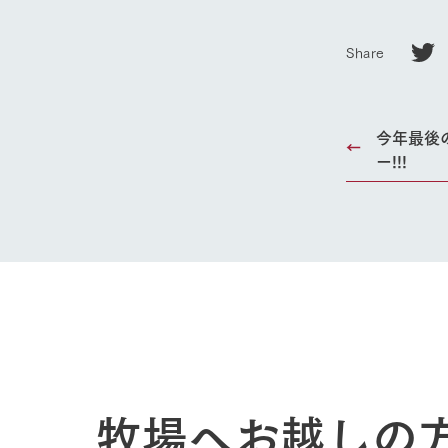
企業情報
事業一覧
Share
50周年ヒス
今年最後
ー!!!
牧場へお越しの