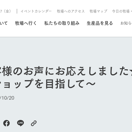
8/7（金）
イベントカレンダー
牧場へのアクセス
牧場マップ
今日の牧場
/8/7（金）
ついて
牧場へ行く
私たちの取り組み
生産品を見る
お知ら
いる情報
客様のお声にお応えしました
・営業案内
イベント/フェア
ショップを目指して～
牧場の天気、ガーデンの開
Ark館ヶ森で開催しているイベント・フ
更新
情報やスケジュール
rk館ヶ森
わたしたちの想い
つくる
生産品一覧
農業の未来
つなげる
生産品への
10/20
トーリーから、
域の豊かな自然
生きることは食べること。「食
おいしさと安心を、
健やかで笑顔溢れる毎日のため
循環型農業
食を人々に
Ark館ヶ森
報
組みまで、関連
こだわりと、厳
はいのち」の理念に込められた
まっすぐにつくる
に、安全・安心で高品質なもの
持続可能な
未来への輪
族に安心し
今日の牧場
げながら1Pで
元、愛情を込め
想いや、農業を未来につなぐた
だけをつくっています。
ている3つ
のだけを作
紹介します。
めの使命をお伝えします。
します。
信念のもと
ーデン
動物とふれあう