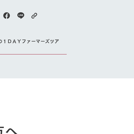
動物とふれあう
生産品を見
アクティビティ・体験
レストラン
トリー映像
生産品一覧
ショップ／お買い物
館ヶ森高原豚
牧場マップ
生産品への想
周遊バスのご案内
の１ＤＡＹファーマーズツア
Arkfarm Wed
営業時間・料金
アクセス
Arkfarm 
ペットをお連れのお客様へ
よくいただく質問
方へ