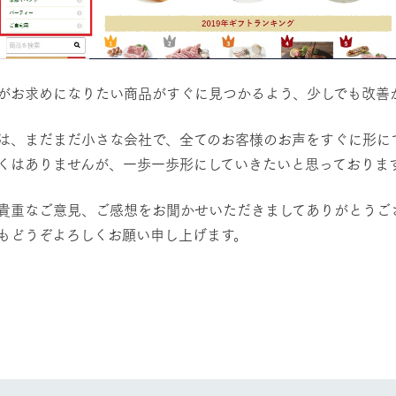
がお求めになりたい商品がすぐに見つかるよう、少しでも改善
は、まだまだ小さな会社で、全てのお客様のお声をすぐに形に
くはありませんが、一歩一歩形にしていきたいと思っておりま
貴重なご意見、ご感想をお聞かせいただきましてありがとうご
牧場に行く
私たちの取
もどうぞよろしくお願い申し上げます。
営業部 千葉
今日の牧場
育てる
森について
館ヶ森エリアについて
つくる
イベント
つなげる
の想い
牧場の楽しみ方
循環する
Ark館ヶ森
フラワーガーデン
に向けて