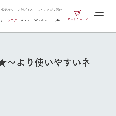
・営業状況
各種ご予約
よくいただく質問
ネットショップ
せ
ブログ
Arkfarm Wedding
English
★～より使いやすいネ
牧場の楽しみ方
ェアの
牧場スタッフが季節ごとの楽しみ方やシーン
別の楽しみ方をナビゲート
に向けて
想い
企業情報
循環する
をはじめ、私たちが
届け、
の食品はすべて、「家
1972年から時代の変革とともに
この地で挑んできた
農業のために推進し
を描く
て食べさせられるも
歩んできたArk館ヶ森のヒストリ
循環型農業のかたち
牧場の楽しみ方
の取り組みをご紹介
る」という一貫した
ーや会社概要など、株式会社ア
で作られています。
ークにまつわる情報をご紹介し
アクティビティ／体験
ます。