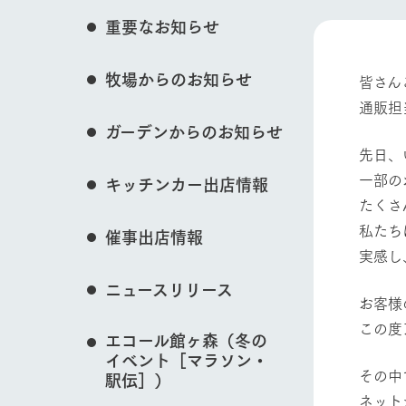
花のある美しい自
重要なお知らせ
わりを存分に味わ
イベント/フェア
営業時間・料金
牧場からのお知らせ
交通アクセス
レストラン
皆さん
通販担
よくいただく質問
牧場の生産品を知
ガーデンからのお知らせ
動物とふれあう
い、ビュッフェス
団体のお客様へ
先日、
50周年ヒスト
周遊バス
ペットをお連れのお客様へ
一部の
キッチンカー出店情報
アークグループの
たくさ
記念し、これま
お問い合わせ・資料請求
牧場内を巡る周遊
とめた映像を制
牧場マップを見る
私たち
催事出店情報
た。（動画サイ
実感し
ニュースリリース
お客様
この度
営業時間・料金
交通アクセス
エコール館ヶ森（冬の
イベント［マラソン・
その中
駅伝］）
ネット