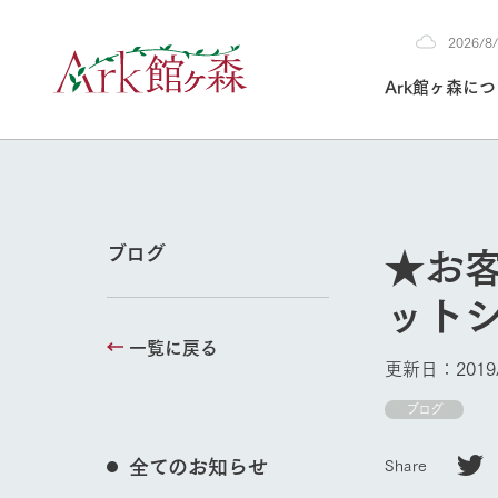
2026/
2026
Ark館ヶ森に
8/7
30°c
/
22°c
2026
(金)
Ark館ヶ森について
私たちの取り組み
生産品を見る
牧場へ行く
よく見られて
★お
ブログ
今日の牧場
ット
本日の営業時間や
花状況などを毎日
一覧に戻る
1Pでわかる A
育てる
館ヶ森高原豚
更新日：2019/
私たちの創業ス
環境を整え、
岩手県館ヶ森地
ブログ
施設・体験情
事業領域・取り
豊かな命を育む
の中、徹底した
牧場トップ
トピックを取り上
しい衛生管理の
わかりやすくご
て育てています。
全てのお知らせ
Share
フラワーガ