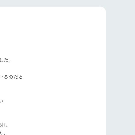
自然
ツリーハウスや各種体験教室など、楽しみな
がら学べる様々なアクティビティ
フラワーガーデン
牧場マップ
産の
牧場マップのダウンロード
ショップ/お買い物
した。
いるのだと
い
ットをお連れの
お客様へ
お問い合わせ
対し
た。