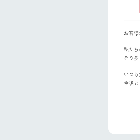
お客様
私たち
そう多
いつも
ホーム
今後と
Ark館ヶ
わたしたち
1Pでわかる
農業の未来