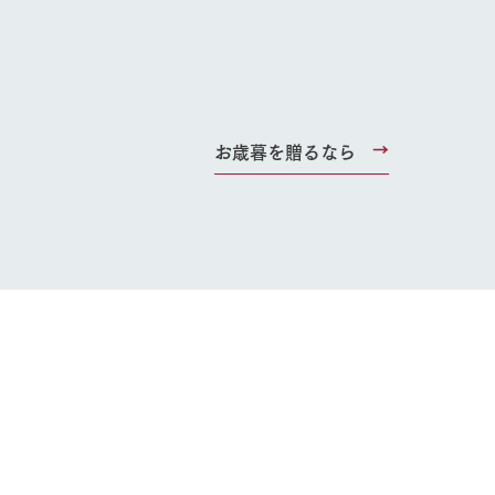
る
い
お歳暮を贈るなら
ネットショップ
ding
Wedding