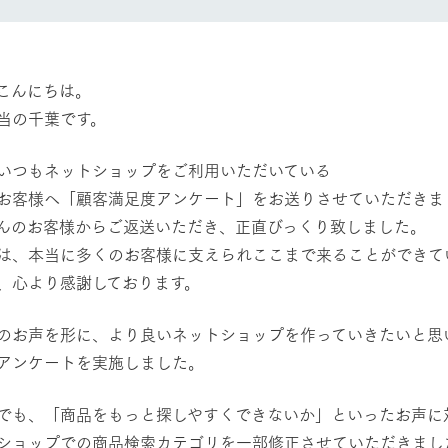
然環境の中、季節の移り変
触れて、感じて、学ぶ。館ヶ森の雄大な
う
なかで動物とふれあう
レストラン/BBQ
ショップ／お買い物
こんにちは。
当の千葉です。
り尽くした料理人が腕を振
丹精込めて育てた生産品をはじめ、牧場
アクティビティ/体験
タイルで提供
逸品を取り揃えた店舗
いつもネットショップをご利用いただいている
リー映像
お客様へ「顧客満足度アンケート」をお送りさせていただきま
創業50周年を
んのお客様からご返送いただき、正直びっくり致しました。
でのあゆみをま
バスのご案内
作いたしまし
周遊バス
は、本当に多くのお客様に支えられここまで来ることができて
トが開きます）
、心より感謝しております。
のお声を形に、より良いネットショップを作っていきたいと思
アンケートを実施しました。
よくあるご質問
団体のお客様へ
ペ
でも、「商品をもっと探しやすくできないか」といったお声に
ショップでの商品検索カテゴリを一部修正させていただきまし