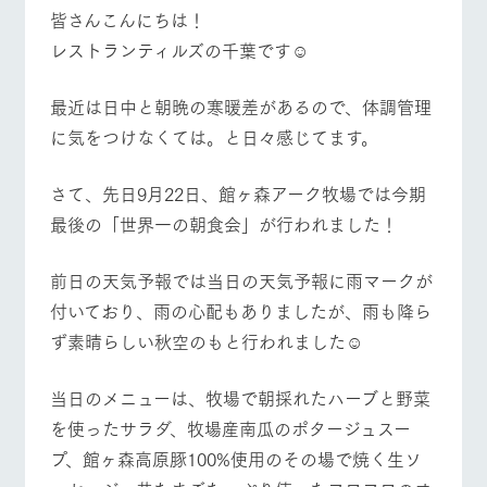
皆さんこんにちは！
フラワーガー
動物とふれあ
デン
う
レストランティルズの千葉です︎︎︎︎︎☺︎
牧場トップ
今日の牧場
牧場の楽しみ方
ArkFarm Wedding
花のある美しい自然
触れて、感じて、学
環境の中、季節の移
ぶ。館ヶ森の雄大な
最近は日中と朝晩の寒暖差があるので、体調管理
り変わりを存分に味
自然なかで動物とふ
に気をつけなくては。と日々感じてます。
わう
れあう
お知らせ
イベント/フェア
レストラン/BBQ
フラワーガーデン
ブログ
ショップ／お
さて、先日9月22日、館ヶ森アーク牧場では今期
レストラン
営業時間・料金
買い物
お問い合わせ・資料請求
最後の「世界一の朝食会」が行われました！
交通アクセス
牧場の生産品を知り
丹精込めて育てた生
尽くした料理人が腕
生産品カタログ・資料DL
産品をはじめ、牧場
よくいただく質
を振い、ビュッフェス
前日の天気予報では当日の天気予報に雨マークが
動物とふれあう
アクティビティ/体験
ショップ/お買い物
産の逸品を取り揃え
問
タイルで提供
English (Google Translate)
た店舗
付いており、雨の心配もありましたが、雨も降ら
団体のお客様へ
ず素晴らしい秋空のもと行われました☺︎
周遊バス
ペットをお連れ
のお客様へ
ネットショップ
牧場マップを見る
周遊バス
当日のメニューは、牧場で朝採れたハーブと野菜
牧場内を巡る周遊バ
お問い合わせ・
スのご案内
資料請求
を使ったサラダ、牧場産南瓜のポタージュスー
プ、館ヶ森高原豚100%使用のその場で焼く生ソ