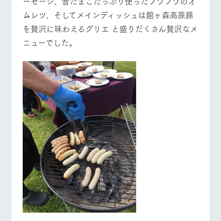
ーセージ、昔たまごたっぷり使ったフワフワのオ
ムレツ、そしてメインディッシュは館ヶ森高原豚
営業時間・料金
交通アクセス
を贅沢に味わえるグリエ と盛りだくさん贅沢なメ
個人情報取扱いについて
ニューでした。
よくあるご質問
団体のお客様へ
ペットをお連れの
お問い合わせ
お客様へ