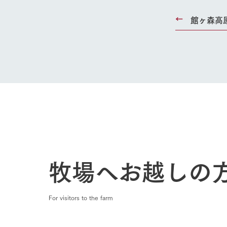
館ヶ森高
Ark館ヶ
わたしたち
1Pでわかる
農業の未来
企業情報
事業一覧
50周年ヒス
牧場へお越しの
For visitors to the farm