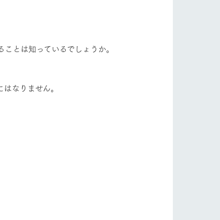
フラワーガーデン
自然
ツリーハウスや各種体験教室など、楽しみな
がら学べる様々なアクティビティ
牧場マップ
ることは知っているでしょうか。
ショップ/お買い物
産の
牧場マップのダウンロード
にはなりません。
。
ットをお連れの
お客様へ
お問い合わせ