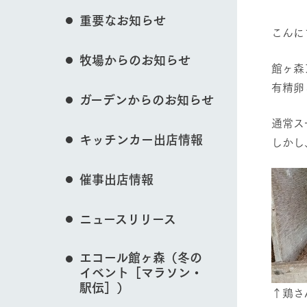
イベント/フェア
花のある美しい自
重要なお知らせ
わりを存分に味わ
こんに
営業時間・料金
牧場からのお知らせ
交通アクセス
レストラン
館ヶ森
動物とふれあう
よくいただく質問
有精卵
牧場の生産品を知
ガーデンからのお知らせ
い、ビュッフェス
団体のお客様へ
50周年ヒスト
通常ス
周遊バス
ペットをお連れのお客様へ
キッチンカー出店情報
しかし
アークグループの
牧場マップを見る
記念し、これま
お問い合わせ・資料請求
牧場内を巡る周遊
とめた映像を制
催事出店情報
た。（動画サイ
ニュースリリース
営業時間・料金
交通アクセス
エコール館ヶ森（冬の
イベント［マラソン・
駅伝］）
↑鶏さ