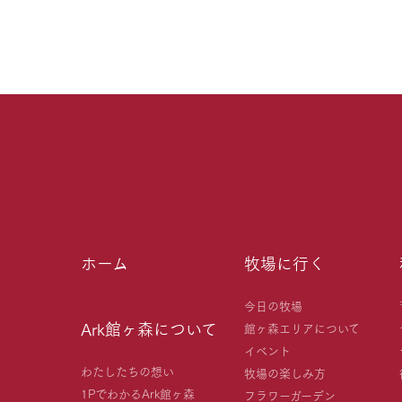
ホーム
牧場に行く
今日の牧場
Ark館ヶ森について
館ヶ森エリアについて
イベント
わたしたちの想い
牧場の楽しみ方
1PでわかるArk館ヶ森
フラワーガーデン