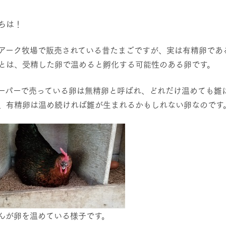
レストラン/BBQ
然環境の中、季節の移り変
触れて、感じて、学ぶ。館ヶ森の雄大な
う
なかで動物とふれあう
ちは！
ショップ／お買い物
アーク牧場で販売されている昔たまごですが、実は有精卵であ
アクティビティ/体験
とは、受精した卵で温めると孵化する可能性のある卵です。
り尽くした料理人が腕を振
丹精込めて育てた生産品をはじめ、牧場
タイルで提供
逸品を取り揃えた店舗
リー映像
ーパーで売っている卵は無精卵と呼ばれ、どれだけ温めても雛
、有精卵は温め続ければ雛が生まれるかもしれない卵なのです
創業50周年を
周遊バス
でのあゆみをま
バスのご案内
作いたしまし
トが開きます）
よくあるご質問
団体のお客様へ
ペ
んが卵を温めている様子です。