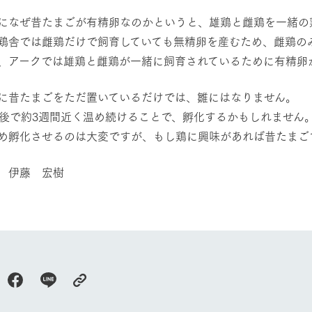
になぜ昔たまごが有精卵なのかというと、雄鶏と雌鶏を一緒の
鶏舎では雌鶏だけで飼育していても無精卵を産むため、雌鶏の
、アークでは雄鶏と雌鶏が一緒に飼育されているために有精卵
に昔たまごをただ置いているだけでは、雛にはなりません。
前後で約3週間近く温め続けることで、孵化するかもしれません
め孵化させるのは大変ですが、もし鶏に興味があれば昔たまご
 伊藤 宏樹
牧場に行く
私たちの取