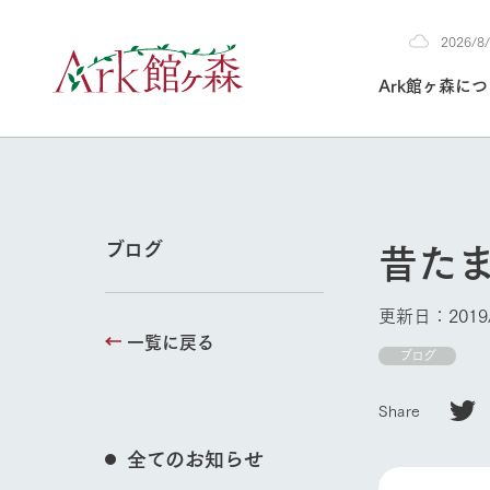
2026/
2026
Ark館ヶ森に
8/8
30°c
/
22°c
2026
(土)
Ark館ヶ森について
私たちの取り組み
生産品を見る
牧場へ行く
よく見られて
昔た
ブログ
今日の牧場
本日の営業時間や
更新日：2019/
花状況などを毎日
一覧に戻る
1Pでわかる A
育てる
館ヶ森高原豚
ブログ
牧場トップ
私たちの創業ス
環境を整え、
岩手県館ヶ森地
施設・体験情
Share
事業領域・取り
豊かな命を育む
の中、徹底した
トピックを取り上
しい衛生管理の
わかりやすくご
て育てています。
全てのお知らせ
フラワーガ