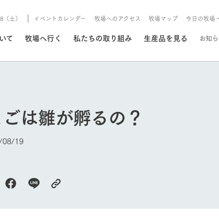
8/8（土）
イベントカレンダー
牧場へのアクセス
牧場マップ
今日の牧場
/8/8（土）
ついて
牧場へ行く
私たちの取り組み
生産品を見る
お知ら
いる情報
まごは雛が孵るの？
・営業案内
イベント/フェア
牧場の天気、ガーデンの開
08/19
Ark館ヶ森で開催しているイベント・フ
更新
情報やスケジュール
rk館ヶ森
わたしたちの想い
つくる
生産品一覧
農業の未来
つなげる
生産品への
今日の牧場
トーリーから、
域の豊かな自然
生きることは食べること。「食
おいしさと安心を、
健やかで笑顔溢れる毎日のため
循環型農業
食を人々に
Ark館ヶ森
報
組みまで、関連
こだわりと、厳
はいのち」の理念に込められた
まっすぐにつくる
に、安全・安心で高品質なもの
持続可能な
未来への輪
族に安心し
げながら1Pで
元、愛情を込め
想いや、農業を未来につなぐた
だけをつくっています。
ている3つ
のだけを作
紹介します。
めの使命をお伝えします。
します。
信念のもと
ーデン
動物とふれあう