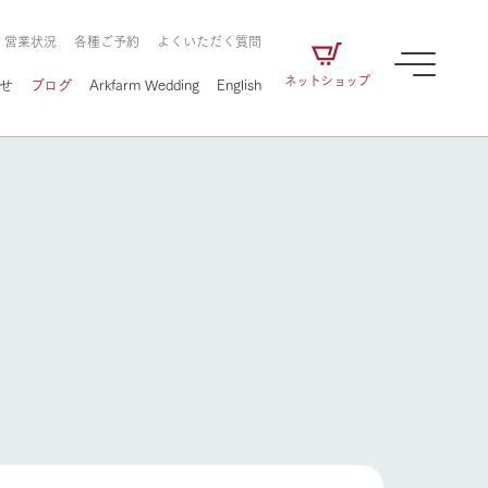
・営業状況
各種ご予約
よくいただく質問
ネットショップ
せ
ブログ
Arkfarm Wedding
English
牧場の楽しみ方
ェアの
牧場スタッフが季節ごとの楽しみ方やシーン
別の楽しみ方をナビゲート
に向けて
想い
企業情報
循環する
牧場の楽しみ方
をはじめ、私たちが
届け、
の食品はすべて、「家
1972年から時代の変革とともに
この地で挑んできた
農業のために推進し
を描く
て食べさせられるも
歩んできたArk館ヶ森のヒストリ
循環型農業のかたち
の取り組みをご紹介
る」という一貫した
ーや会社概要など、株式会社ア
で作られています。
ークにまつわる情報をご紹介し
アクティビティ／体験
ます。