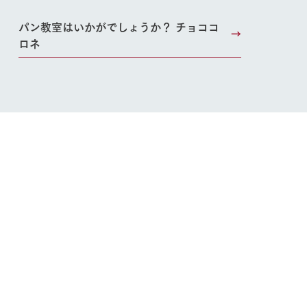
ブログ
パン教室はいかがでしょうか？ チョココ
お問い合わせ・資料請求
ロネ
生産品カタログ・資料DL
English (Google Translate)
る
い
ネットショップ
ding
Wedding