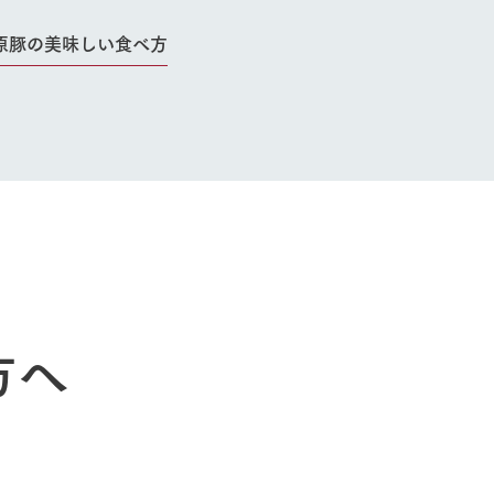
原豚の美味しい食べ方
今日の牧場
育てる
森について
館ヶ森エリアについて
つくる
イベント
つなげる
の想い
牧場の楽しみ方
循環する
Ark館ヶ森
フラワーガーデン
に向けて
動物とふれあう
生産品を見
アクティビティ・体験
レストラン
トリー映像
生産品一覧
ショップ／お買い物
館ヶ森高原豚
牧場マップ
生産品への想
周遊バスのご案内
方へ
Arkfarm Wed
営業時間・料金
アクセス
Arkfarm 
ペットをお連れのお客様へ
よくいただく質問